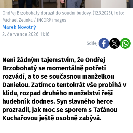
Pošlete e-mail na newsbox.cz
Ondřej Brzobohatý dorazil do soudní budovy. (12.3.2025), foto:
Michael Zelinka / INCORP images
ETICKÝ KODEX
Marek Novotný
REDAKCE
2. července 2026 11:16
KONTAKT
Sdílej:
VYDAVATEL
Není žádným tajemstvím, že Ondřej
INZERCE
Brzobohatý se momentálně potřetí
OSOBNÍ ÚDAJE / COOKIES
rozvádí, a to se současnou manželkou
VOLNÁ MÍSTA
Danielou. Zatímco tentokrát vše probíhá v
klidu, rozpad druhého manželství řeší
hudebník dodnes. Syn slavného herce
prozradil, jak moc se sporem s Taťánou
Provozovatelem serveru newsbox.cz je
Kuchařovou ještě osobně zabývá.
INCORP MEDIA GROUP s.r.o., IČ: 118 23 054