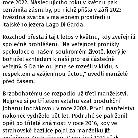
roce 2022. Následujícího roku v květnu pak
oznámila zásnuby, po nichž přišla v září 2023
hvězdná svatba v malebném prostředí u
italského jezera Lago Di Garda.
Rozchod přestali tajit letos v květnu, kdy zveřejnili
společné prohlášení. "Na veřejnost pronikly
spekulace o našem soukromém životě, který je
bohužel vzhledem k naší profesi částečně
veřejný. S Danielou jsme se rozešli v klidu, s
respektem a vzájemnou úctou," uvedli manželé
před časem.
Brzobohatému se rozpadlo už třetí manželství.
Nejprve si po tříletém vztahu vzal produkční
Johanu Indrákovou v roce 2008. První manželství
nakonec vydrželo pět let. Podruhé se pak ženil
opět po tříleté známosti v roce 2016, kdy ve
strahovské bazilice pojal za manželku již
zmíněnou Kuchařovou. V prosinci 2021 však