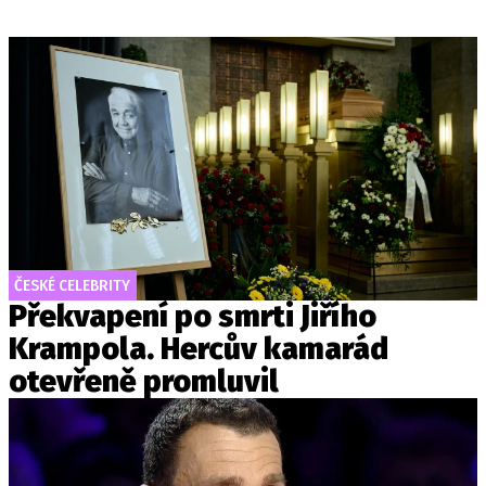
ČESKÉ CELEBRITY
Překvapení po smrti Jiřího
Krampola. Hercův kamarád
otevřeně promluvil