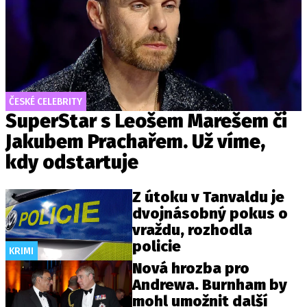
ČESKÉ CELEBRITY
SuperStar s Leošem Marešem či
Jakubem Prachařem. Už víme,
kdy odstartuje
Z útoku v Tanvaldu je
dvojnásobný pokus o
vraždu, rozhodla
policie
KRIMI
Nová hrozba pro
Andrewa. Burnham by
mohl umožnit další