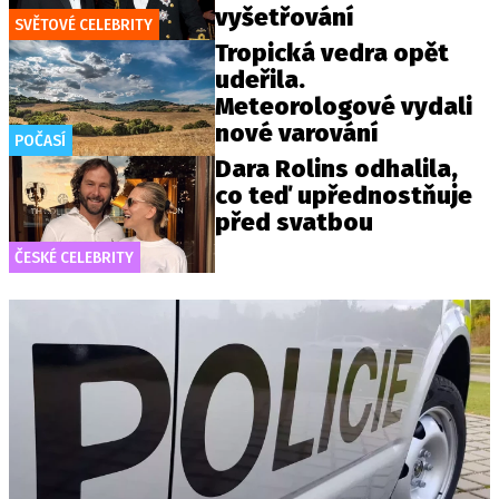
vyšetřování
SVĚTOVÉ CELEBRITY
Tropická vedra opět
udeřila.
Meteorologové vydali
nové varování
POČASÍ
Dara Rolins odhalila,
co teď upřednostňuje
před svatbou
ČESKÉ CELEBRITY