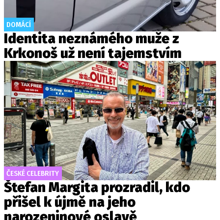
DOMÁCÍ
Identita neznámého muže z
Krkonoš už není tajemstvím
ČESKÉ CELEBRITY
Štefan Margita prozradil, kdo
přišel k újmě na jeho
narozeninové oslavě