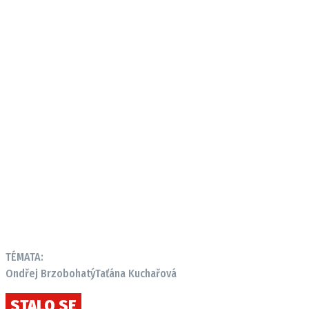
TÉMATA:
Ondřej Brzobohatý
Taťána Kuchařová
STALO SE