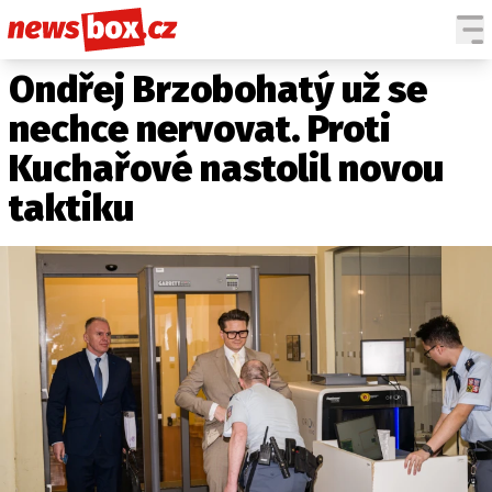
Ondřej Brzobohatý už se
DOMÁCÍ
ČESKÉ CELEBRITY
ZAHRANIČÍ
SVĚTOVÉ CELEBRITY
nechce nervovat. Proti
POČASÍ
Kuchařové nastolil novou
KRIMI
taktiku
EKONOMIKA
KULTURA
SPOLEČNOST
SPORT
SLEDUJTE NÁS NA
|
Máte příběh, fotku nebo video?