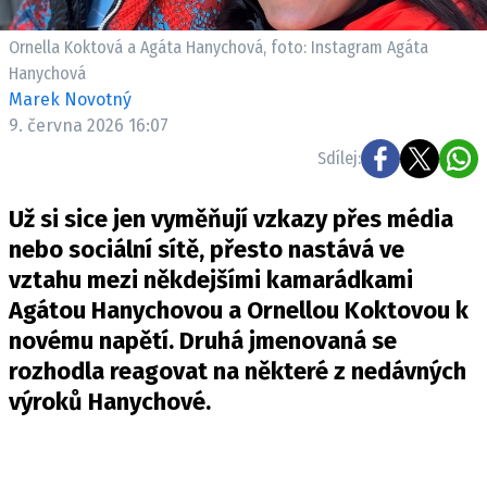
Pošlete e-mail na newsbox.cz
Ornella Koktová a Agáta Hanychová, foto: Instagram Agáta
Hanychová
ETICKÝ KODEX
Marek Novotný
REDAKCE
9. června 2026 16:07
KONTAKT
Sdílej:
VYDAVATEL
Už si sice jen vyměňují vzkazy přes média
INZERCE
nebo sociální sítě, přesto nastává ve
OSOBNÍ ÚDAJE / COOKIES
vztahu mezi někdejšími kamarádkami
VOLNÁ MÍSTA
Agátou Hanychovou a Ornellou Koktovou k
novému napětí. Druhá jmenovaná se
rozhodla reagovat na některé z nedávných
výroků Hanychové.
Provozovatelem serveru newsbox.cz je
INCORP MEDIA GROUP s.r.o., IČ: 118 23 054