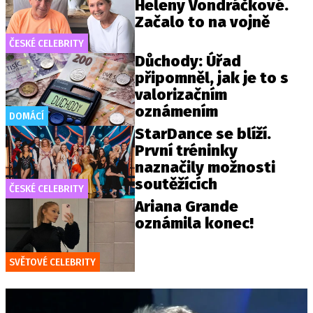
Heleny Vondráčkové.
Začalo to na vojně
ČESKÉ CELEBRITY
Důchody: Úřad
připomněl, jak je to s
valorizačním
oznámením
DOMÁCÍ
StarDance se blíží.
První tréninky
naznačily možnosti
soutěžících
ČESKÉ CELEBRITY
Ariana Grande
oznámila konec!
SVĚTOVÉ CELEBRITY