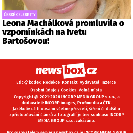
ČESKÉ CELEBRITY
Leona Machálková promluvila o
vzpomínkách na Ivetu
Bartošovou!
Etický kodex
Redakce
Kontakt
Vydavatel
Inzerce
Osobní údaje / Cookies
Volná místa
Copyright @ 2021-2026 INCORP MEDIA GROUP s.r.o., a
dodavatelé INCORP images, Profimedia a ČTK.
Jakékoliv užití obsahu včetne převzetí, šíření či dalšího
zpřístupňování článků a fotografií je bez souhlasu INCORP
MEDIA GROUP s.r.o. zakázáno.
Provozovatelem serveru newsbox.cz je INCORP MEDIA GROUP