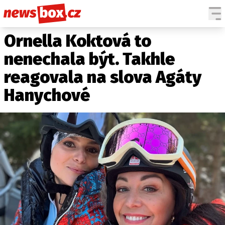
Ornella Koktová to
DOMÁCÍ
ČESKÉ CELEBRITY
ZAHRANIČÍ
SVĚTOVÉ CELEBRITY
nenechala být. Takhle
POČASÍ
reagovala na slova Agáty
KRIMI
Hanychové
EKONOMIKA
KULTURA
SPOLEČNOST
SPORT
SLEDUJTE NÁS NA
|
Máte příběh, fotku nebo video?