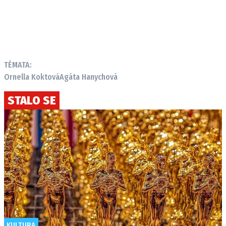
TÉMATA:
Ornella Koktová
Agáta Hanychová
STALO SE
KULTURA