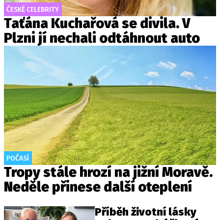
ČESKÉ CELEBRITY
Taťána Kuchařová se divila. V
Plzni jí nechali odtáhnout auto
POČASÍ
Tropy stále hrozí na jižní Moravě.
Neděle přinese další oteplení
Příběh životní lásky