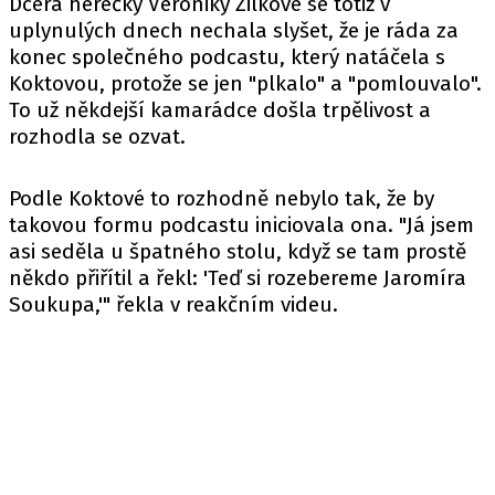
Dcera herečky Veroniky Žilkové se totiž v
uplynulých dnech nechala slyšet, že je ráda za
konec společného podcastu, který natáčela s
Koktovou, protože se jen "plkalo" a "pomlouvalo".
To už někdejší kamarádce došla trpělivost a
rozhodla se ozvat.
Podle Koktové to rozhodně nebylo tak, že by
takovou formu podcastu iniciovala ona. "Já jsem
asi seděla u špatného stolu, když se tam prostě
někdo přiřítil a řekl: 'Teď si rozebereme Jaromíra
Soukupa,'" řekla v reakčním videu.