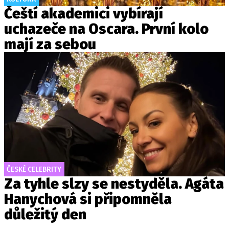
Čeští akademici vybírají
uchazeče na Oscara. První kolo
mají za sebou
ČESKÉ CELEBRITY
Za tyhle slzy se nestyděla. Agáta
Hanychová si připomněla
důležitý den