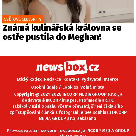
SVĚTOVÉ CELEBRITY
Známá kulinářská královna se
ostře pustila do Meghan!
Etický kodex
Redakce
Kontakt
Vydavatel
Inzerce
Osobní údaje / Cookies
Volná místa
Copyright @ 2021-2026 INCORP MEDIA GROUP s.r.o., a
dodavatelé INCORP images, Profimedia a ČTK.
Jakékoliv užití obsahu včetne převzetí, šíření či dalšího
zpřístupňování článků a fotografií je bez souhlasu INCORP
MEDIA GROUP s.r.o. zakázáno.
Provozovatelem serveru newsbox.cz je INCORP MEDIA GROUP