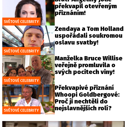
překvapil otevřeným
přiznáním!
SVĚTOVÉ CELEBRITY
Zendaya a Tom Holland
uspořádali soukromou
oslavu svatby!
SVĚTOVÉ CELEBRITY
Manželka Bruce Willise
veřejně promluvila o
svých pocitech viny!
SVĚTOVÉ CELEBRITY
Překvapivé přiznání
Whoopi Goldbergové:
Proč ji nechtěli do
nejslavnějších rolí?
SVĚTOVÉ CELEBRITY