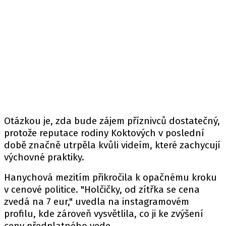
Otázkou je, zda bude zájem příznivců dostatečný,
protože reputace rodiny Koktových v poslední
době značně utrpěla kvůli videím, které zachycují
výchovné praktiky.
Hanychová mezitím přikročila k opačnému kroku
v cenové politice. "Holčičky, od zítřka se cena
zvedá na 7 eur," uvedla na instagramovém
profilu, kde zároveň vysvětlila, co ji ke zvýšení
ceny předplatného vede.