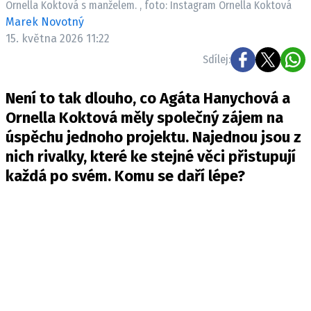
Ornella Koktová s manželem. , foto: Instagram Ornella Koktová
Pošlete e-mail na newsbox.cz
Marek Novotný
15. května 2026 11:22
ETICKÝ KODEX
Sdílej:
REDAKCE
Není to tak dlouho, co Agáta Hanychová a
KONTAKT
Ornella Koktová měly společný zájem na
VYDAVATEL
úspěchu jednoho projektu. Najednou jsou z
INZERCE
nich rivalky, které ke stejné věci přistupují
OSOBNÍ ÚDAJE / COOKIES
každá po svém. Komu se daří lépe?
VOLNÁ MÍSTA
Provozovatelem serveru newsbox.cz je
INCORP MEDIA GROUP s.r.o., IČ: 118 23 054