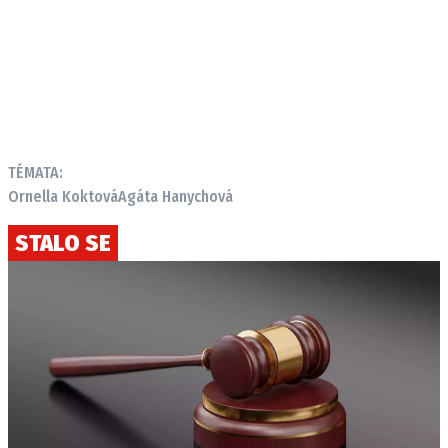
TÉMATA:
Ornella Koktová
Agáta Hanychová
STALO SE