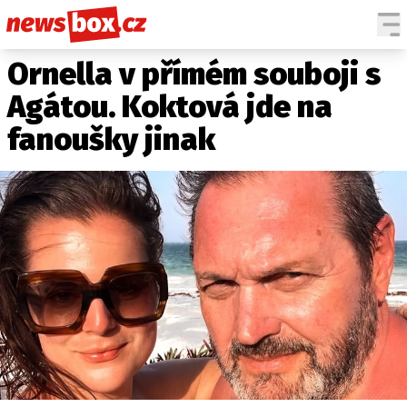
Ornella v přímém souboji s
DOMÁCÍ
ČESKÉ CELEBRITY
ZAHRANIČÍ
SVĚTOVÉ CELEBRITY
Agátou. Koktová jde na
POČASÍ
fanoušky jinak
KRIMI
EKONOMIKA
KULTURA
SPOLEČNOST
SPORT
SLEDUJTE NÁS NA
|
Máte příběh, fotku nebo video?