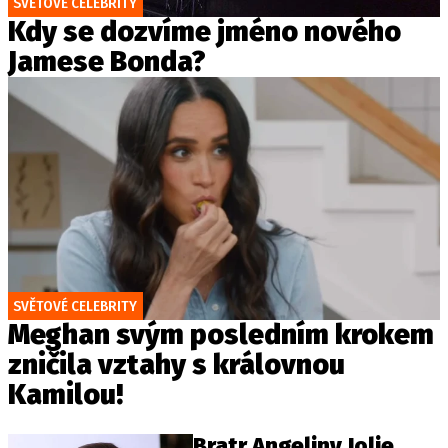
SVĚTOVÉ CELEBRITY
Kdy se dozvíme jméno nového
Jamese Bonda?
SVĚTOVÉ CELEBRITY
Meghan svým posledním krokem
zničila vztahy s královnou
Kamilou!
Bratr Angeliny Jolie