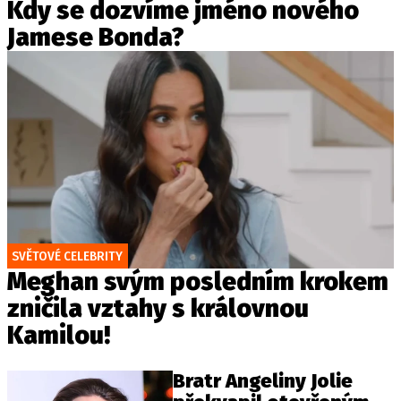
Kdy se dozvíme jméno nového
Jamese Bonda?
SVĚTOVÉ CELEBRITY
Meghan svým posledním krokem
zničila vztahy s královnou
Kamilou!
Bratr Angeliny Jolie