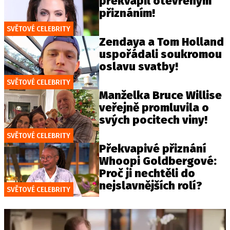
překvapil otevřeným
přiznáním!
SVĚTOVÉ CELEBRITY
Zendaya a Tom Holland
uspořádali soukromou
oslavu svatby!
SVĚTOVÉ CELEBRITY
Manželka Bruce Willise
veřejně promluvila o
svých pocitech viny!
SVĚTOVÉ CELEBRITY
Překvapivé přiznání
Whoopi Goldbergové:
Proč ji nechtěli do
nejslavnějších rolí?
SVĚTOVÉ CELEBRITY