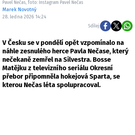
Pavel Nečas, foto: Instagram Pavel Nečas
Pošlete e-mail na newsbox.cz
Marek Novotný
28. ledna 2026 14:24
ETICKÝ KODEX
Sdílej:
REDAKCE
V Česku se v pondělí opět vzpomínalo na
KONTAKT
náhle zesnulého herce Pavla Nečase, který
VYDAVATEL
nečekaně zemřel na Silvestra. Bosse
INZERCE
Matějku z televizního seriálu Okresní
OSOBNÍ ÚDAJE / COOKIES
přebor připomněla hokejová Sparta, se
VOLNÁ MÍSTA
kterou Nečas léta spolupracoval.
Provozovatelem serveru newsbox.cz je
INCORP MEDIA GROUP s.r.o., IČ: 118 23 054