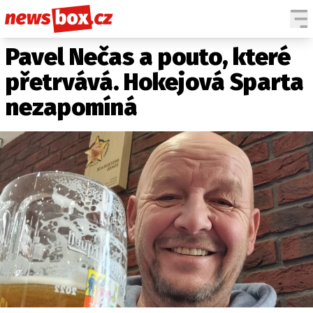
Pavel Nečas a pouto, které
DOMÁCÍ
ČESKÉ CELEBRITY
ZAHRANIČÍ
SVĚTOVÉ CELEBRITY
přetrvává. Hokejová Sparta
POČASÍ
nezapomíná
KRIMI
EKONOMIKA
KULTURA
SPOLEČNOST
SPORT
SLEDUJTE NÁS NA
|
Máte příběh, fotku nebo video?