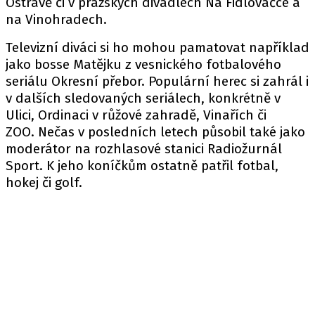
Ostravě či v pražských divadlech Na Fidlovačce a
na Vinohradech.
Televizní diváci si ho mohou pamatovat například
jako bosse Matějku z vesnického fotbalového
seriálu Okresní přebor. Populární herec si zahrál i
v dalších sledovaných seriálech, konkrétně v
Ulici, Ordinaci v růžové zahradě, Vinařích či
ZOO. Nečas v posledních letech působil také jako
moderátor na rozhlasové stanici Radiožurnál
Sport. K jeho koníčkům ostatně patřil fotbal,
hokej či golf.