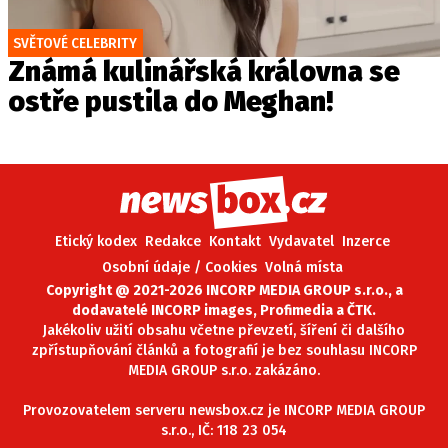
SVĚTOVÉ CELEBRITY
Známá kulinářská královna se
ostře pustila do Meghan!
Etický kodex
Redakce
Kontakt
Vydavatel
Inzerce
Osobní údaje / Cookies
Volná místa
Copyright @ 2021-2026 INCORP MEDIA GROUP s.r.o., a
dodavatelé INCORP images, Profimedia a ČTK.
Jakékoliv užití obsahu včetne převzetí, šíření či dalšího
zpřístupňování článků a fotografií je bez souhlasu INCORP
MEDIA GROUP s.r.o. zakázáno.
Provozovatelem serveru newsbox.cz je INCORP MEDIA GROUP
s.r.o., IČ: 118 23 054