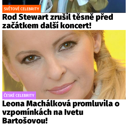
SVĚTOVÉ CELEBRITY
Rod Stewart zrušil těsně před
začátkem další koncert!
ČESKÉ CELEBRITY
Leona Machálková promluvila o
vzpomínkách na Ivetu
Bartošovou!