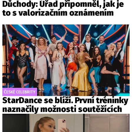
Důchody: Úřad připomněl, jak je
to s valorizačním oznámením
ČESKÉ CELEBRITY
StarDance se blíží. První tréninky
naznačily možnosti soutěžících