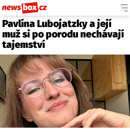
Pavlína Lubojatzky a její
DOMÁCÍ
ČESKÉ CELEBRITY
ZAHRANIČÍ
SVĚTOVÉ CELEBRITY
muž si po porodu nechávají
POČASÍ
tajemství
KRIMI
EKONOMIKA
KULTURA
SPOLEČNOST
SPORT
SLEDUJTE NÁS NA
|
Máte příběh, fotku nebo video?