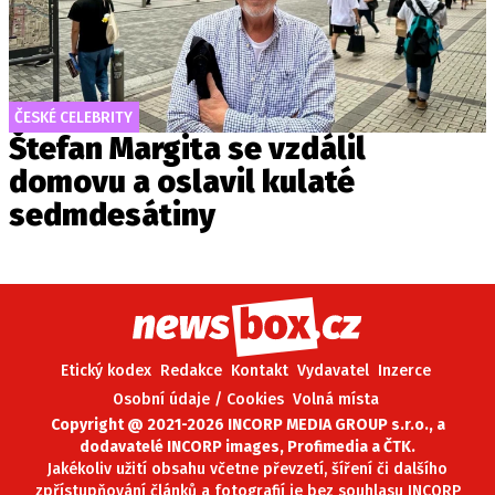
ČESKÉ CELEBRITY
Štefan Margita se vzdálil
domovu a oslavil kulaté
sedmdesátiny
Etický kodex
Redakce
Kontakt
Vydavatel
Inzerce
Osobní údaje / Cookies
Volná místa
Copyright @ 2021-2026 INCORP MEDIA GROUP s.r.o., a
dodavatelé INCORP images, Profimedia a ČTK.
Jakékoliv užití obsahu včetne převzetí, šíření či dalšího
zpřístupňování článků a fotografií je bez souhlasu INCORP