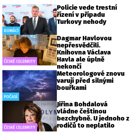
Policie vede trestní
řízení v případu
Turkovy nehody
DOMÁCÍ
Dagmar Havlovou
nepřesvědčili.
Knihovna Václava
Havla ale úplně
ČESKÉ CELEBRITY
nekončí
Meteorologové znovu
varují před silnými
bouřkami
POČASÍ
Jiřina Bohdalová
vládne češtinou
bezchybně. U jednoho z
rodičů to neplatilo
ČESKÉ CELEBRITY