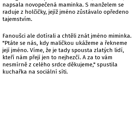
napsala novopečená maminka. S manželem se
raduje z holčičky, jejíž jméno zůstávalo opředeno
tajemstvím.
Fanoušci ale dotírali a chtěli znát jméno miminka.
"Ptáte se nás, kdy maličkou ukážeme a řekneme
její jméno. Víme, že je tady spousta zlatých lidí,
kteří nám přejí jen to nejhezčí. A za to vám
nesmírně z celého srdce děkujeme," spustila
kuchařka na sociální síti.