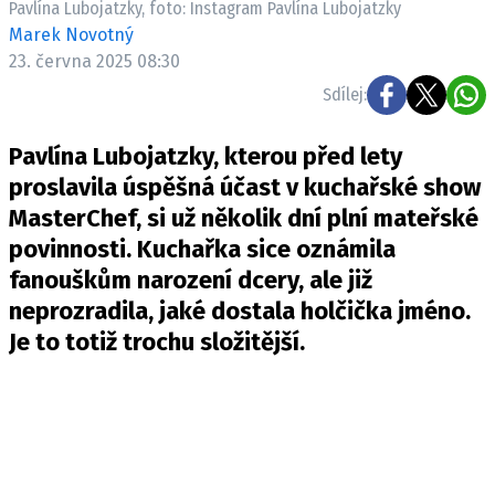
Pavlína Lubojatzky, foto: Instagram Pavlína Lubojatzky
Pošlete e-mail na newsbox.cz
Marek Novotný
23. června 2025 08:30
ETICKÝ KODEX
Sdílej:
REDAKCE
Pavlína Lubojatzky, kterou před lety
KONTAKT
proslavila úspěšná účast v kuchařské show
VYDAVATEL
MasterChef, si už několik dní plní mateřské
INZERCE
povinnosti. Kuchařka sice oznámila
OSOBNÍ ÚDAJE / COOKIES
fanouškům narození dcery, ale již
VOLNÁ MÍSTA
neprozradila, jaké dostala holčička jméno.
Je to totiž trochu složitější.
Provozovatelem serveru newsbox.cz je
INCORP MEDIA GROUP s.r.o., IČ: 118 23 054