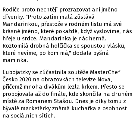
Rodiče proto nechtějí prozrazovat ani jméno
dívenky. "Proto zatím malá zůstává
Mandarinkou, přestože v rodném listu má své
krásné jméno, které pokaždé, když vyslovíme, nás
hřeje u srdce. Mandarinka je nádherná.
Roztomilá drobná holčička se spoustou vlásků,
které nevíme, po kom má," dodala pyšná
maminka.
Lubojatzky se zúčastnila soutěže MasterChef
Česko 2020 na obrazovkách televize Nova,
přičemž mnoha divákům lezla krkem. Přesto se
probojovala až do finále, kde skončila na druhém
místě za Romanem Stašou. Dnes je díky tomu z
bývalé marketérky známá kuchařka a osobnost
na sociálních sítích.