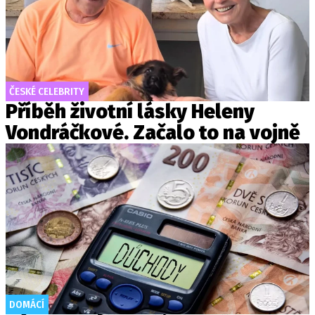
ČESKÉ CELEBRITY
Příběh životní lásky Heleny
Vondráčkové. Začalo to na vojně
DOMÁCÍ