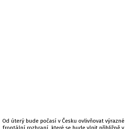
Od úterý bude počasí v Česku ovlivňovat výrazné
frontální rozhraní, které se bude vlnit přibližně v