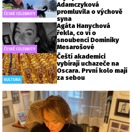
Adamczyková
promluvila o výchově
ČESKÉ CELEBRITY
syna
Agáta Hanychová
řekla, co ví o
snoubenci Dominiky
Mesarošové
ČESKÉ CELEBRITY
Čeští akademici
vybírají uchazeče na
Oscara. První kolo mají
za sebou
KULTURA