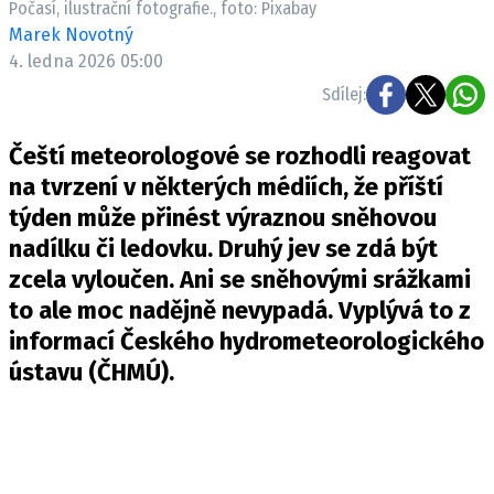
Počasí, ilustrační fotografie., foto: Pixabay
Pošlete e-mail na newsbox.cz
Marek Novotný
4. ledna 2026 05:00
ETICKÝ KODEX
Sdílej:
REDAKCE
Čeští meteorologové se rozhodli reagovat
KONTAKT
na tvrzení v některých médiích, že příští
VYDAVATEL
týden může přinést výraznou sněhovou
INZERCE
nadílku či ledovku. Druhý jev se zdá být
OSOBNÍ ÚDAJE / COOKIES
zcela vyloučen. Ani se sněhovými srážkami
VOLNÁ MÍSTA
to ale moc nadějně nevypadá. Vyplývá to z
informací Českého hydrometeorologického
ústavu (
ČHMÚ
).
Provozovatelem serveru newsbox.cz je
INCORP MEDIA GROUP s.r.o., IČ: 118 23 054