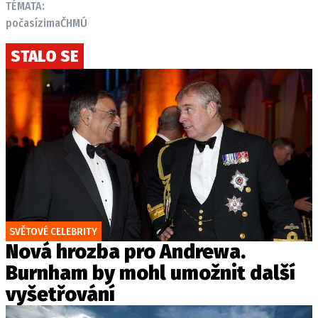
TÉMATA:
počasí
zima
ČHMÚ
STALO SE
SVĚTOVÉ CELEBRITY
Nová hrozba pro Andrewa.
Burnham by mohl umožnit další
vyšetřování