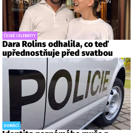
ČESKÉ CELEBRITY
Dara Rolins odhalila, co teď
upřednostňuje před svatbou
DOMÁCÍ