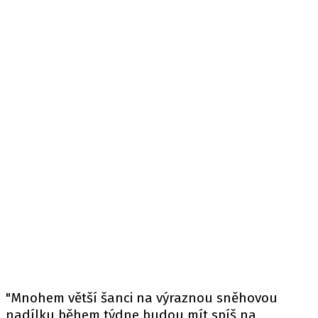
"Mnohem větší šanci na výraznou sněhovou
nadílku během týdne budou mít spíš na