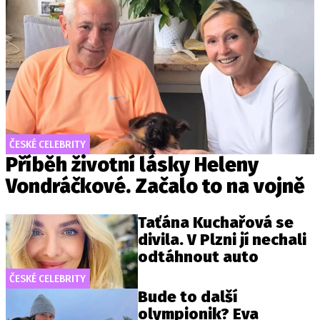
ČESKÉ CELEBRITY
Příběh životní lásky Heleny
Vondráčkové. Začalo to na vojně
Taťána Kuchařová se
divila. V Plzni jí nechali
odtáhnout auto
ČESKÉ CELEBRITY
Bude to další
olympionik? Eva