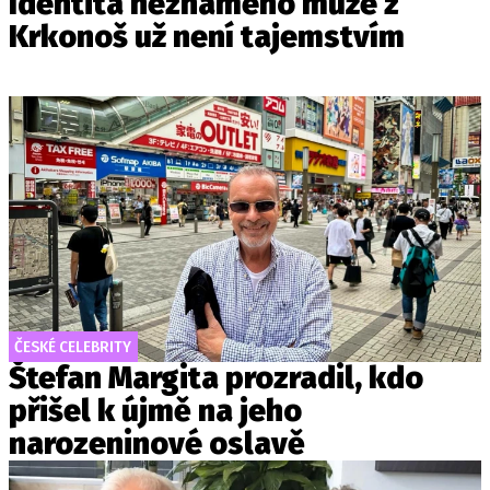
Identita neznámého muže z
Krkonoš už není tajemstvím
ČESKÉ CELEBRITY
Štefan Margita prozradil, kdo
přišel k újmě na jeho
narozeninové oslavě