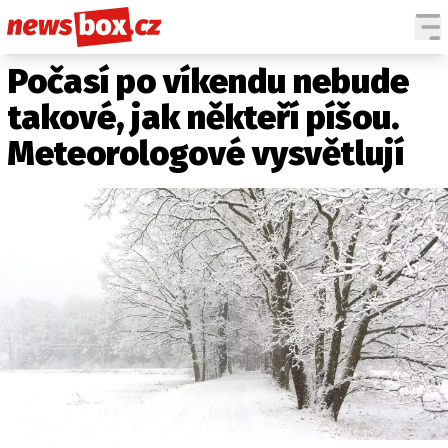
Počasí po víkendu nebude
DOMÁCÍ
ČESKÉ CELEBRITY
ZAHRANIČÍ
SVĚTOVÉ CELEBRITY
takové, jak někteří píšou.
POČASÍ
Meteorologové vysvětlují
KRIMI
EKONOMIKA
KULTURA
SPOLEČNOST
SPORT
SLEDUJTE NÁS NA
|
Máte příběh, fotku nebo video?