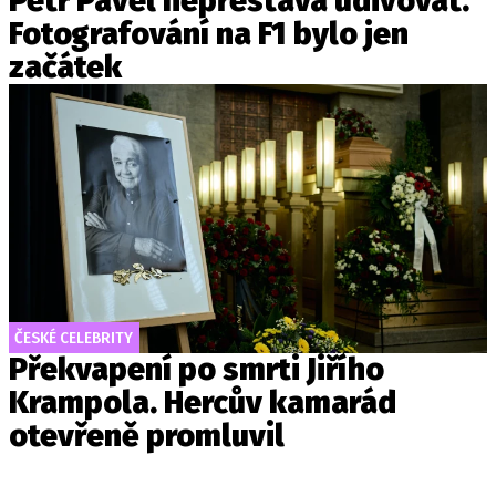
Petr Pavel nepřestává udivovat.
Fotografování na F1 bylo jen
začátek
ČESKÉ CELEBRITY
Překvapení po smrti Jiřího
Krampola. Hercův kamarád
otevřeně promluvil