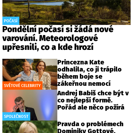
POČASÍ
Pondělní počasí si žádá nové
varování. Meteorologové
upřesnili, co a kde hrozí
Princezna Kate
odhalila, co ji trápilo
během boje se
zákeřnou nemocí
SVĚTOVÉ CELEBRITY
Andrej Babiš chce být v
co nejlepší formě.
Pořád ale něco požírá
SPOLEČNOST
Pravda o problémech
Dominiky Gottové.