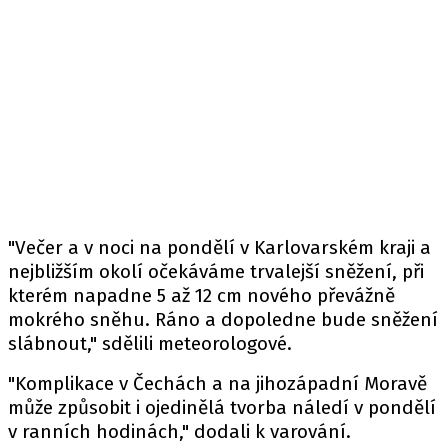
"Večer a v noci na pondělí v Karlovarském kraji a
nejbližším okolí očekáváme trvalejší sněžení, při
kterém napadne 5 až 12 cm nového převážně
mokrého sněhu. Ráno a dopoledne bude sněžení
slábnout," sdělili meteorologové.
"Komplikace v Čechách a na jihozápadní Moravě
může způsobit i ojedinělá tvorba náledí v pondělí
v ranních hodinách," dodali k varování.