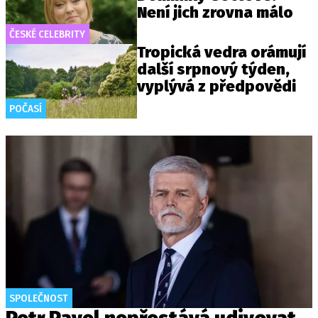
Není jich zrovna málo
ČESKÉ CELEBRITY
Tropická vedra orámují
další srpnový týden,
vyplývá z předpovědi
POČASÍ
SPOLEČNOST