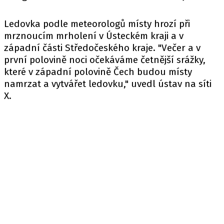
Ledovka podle meteorologů místy hrozí při
mrznoucím mrholení v Ústeckém kraji a v
západní části Středočeského kraje. "Večer a v
první polovině noci očekáváme četnější srážky,
které v západní polovině Čech budou místy
namrzat a vytvářet ledovku," uvedl ústav na síti
X.