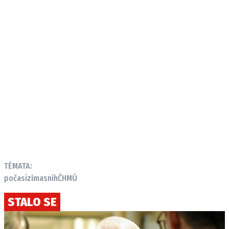
TÉMATA:
počasí
zima
sníh
ČHMÚ
STALO SE