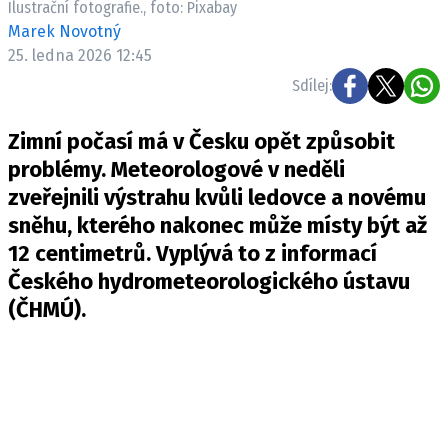
Ilustrační fotografie., foto: Pixabay
Pošlete e-mail na newsbox.cz
Marek Novotný
25. ledna 2026 12:45
ETICKÝ KODEX
Sdílej:
REDAKCE
Zimní počasí má v Česku opět způsobit
KONTAKT
problémy. Meteorologové v neděli
VYDAVATEL
zveřejnili výstrahu kvůli ledovce a novému
INZERCE
sněhu, kterého nakonec může místy být až
OSOBNÍ ÚDAJE / COOKIES
12 centimetrů. Vyplývá to z informací
VOLNÁ MÍSTA
Českého hydrometeorologického ústavu
(
ČHMÚ
).
Provozovatelem serveru newsbox.cz je
INCORP MEDIA GROUP s.r.o., IČ: 118 23 054