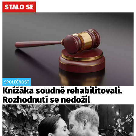
STALO SE
SPOLEČNOST
Knížáka soudně rehabilitovali.
Rozhodnutí se nedožil