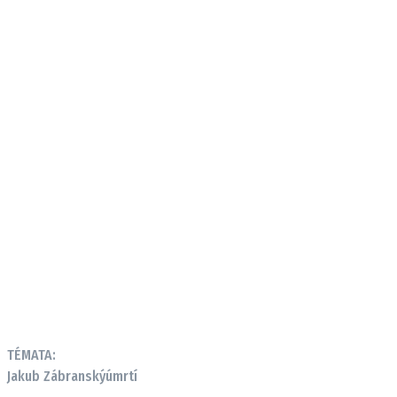
TÉMATA:
Jakub Zábranský
úmrtí