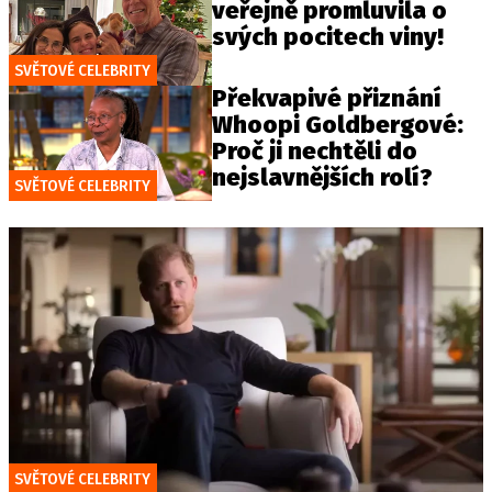
veřejně promluvila o
svých pocitech viny!
SVĚTOVÉ CELEBRITY
Překvapivé přiznání
Whoopi Goldbergové:
Proč ji nechtěli do
nejslavnějších rolí?
SVĚTOVÉ CELEBRITY
SVĚTOVÉ CELEBRITY