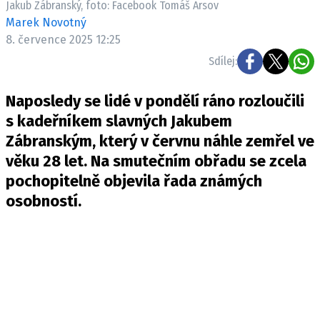
Jakub Zábranský, foto: Facebook Tomáš Arsov
Pošlete e-mail na newsbox.cz
Marek Novotný
8. července 2025 12:25
ETICKÝ KODEX
Sdílej:
REDAKCE
Naposledy se lidé v pondělí ráno rozloučili
KONTAKT
s kadeřníkem slavných Jakubem
VYDAVATEL
Zábranským, který v červnu náhle zemřel ve
INZERCE
věku 28 let. Na smutečním obřadu se zcela
OSOBNÍ ÚDAJE / COOKIES
pochopitelně objevila řada známých
VOLNÁ MÍSTA
osobností.
Provozovatelem serveru newsbox.cz je
INCORP MEDIA GROUP s.r.o., IČ: 118 23 054