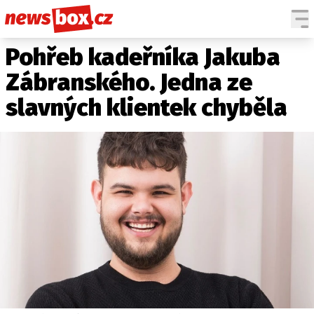
Pohřeb kadeřníka Jakuba
DOMÁCÍ
ČESKÉ CELEBRITY
ZAHRANIČÍ
SVĚTOVÉ CELEBRITY
Zábranského. Jedna ze
POČASÍ
slavných klientek chyběla
KRIMI
EKONOMIKA
KULTURA
SPOLEČNOST
SPORT
SLEDUJTE NÁS NA
|
Máte příběh, fotku nebo video?