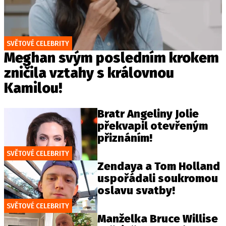
SVĚTOVÉ CELEBRITY
Meghan svým posledním krokem
zničila vztahy s královnou
Kamilou!
Bratr Angeliny Jolie
překvapil otevřeným
přiznáním!
SVĚTOVÉ CELEBRITY
Zendaya a Tom Holland
uspořádali soukromou
oslavu svatby!
SVĚTOVÉ CELEBRITY
Manželka Bruce Willise