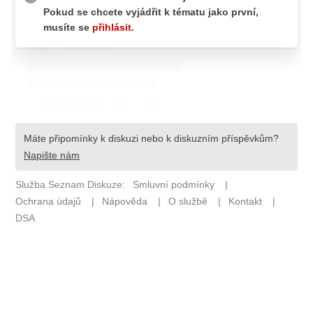
Pošlete e-mail na newsbox.cz
ETICKÝ KODEX
REDAKCE
KONTAKT
VYDAVATEL
INZERCE
OSOBNÍ ÚDAJE / COOKIES
VOLNÁ MÍSTA
Provozovatelem serveru newsbox.cz je
INCORP MEDIA GROUP s.r.o., IČ: 118 23 054