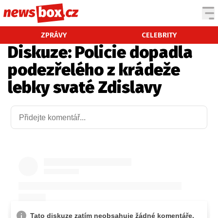
DOMÁCÍ
ČESKÉ CELEBRITY
ZPRÁVY
CELEBRITY
Diskuze: Policie dopadla
ZAHRANIČÍ
SVĚTOVÉ CELEBRITY
podezřelého z krádeže
POČASÍ
lebky svaté Zdislavy
KRIMI
EKONOMIKA
KULTURA
SPOLEČNOST
SPORT
SLEDUJTE NÁS NA
|
Máte příběh, fotku nebo video?