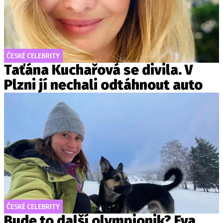
ČESKÉ CELEBRITY
Taťána Kuchařová se divila. V
Plzni jí nechali odtáhnout auto
ČESKÉ CELEBRITY
Bude to další olympionik? Eva