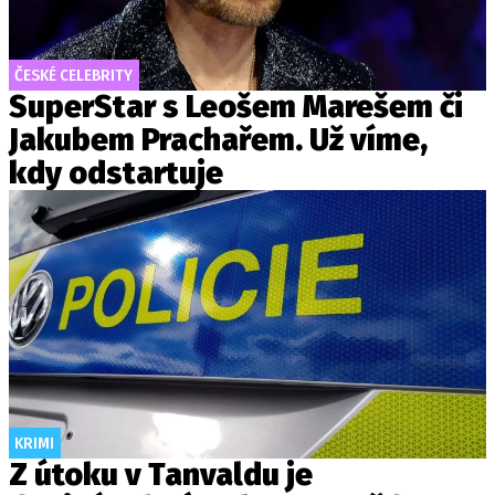
ČESKÉ CELEBRITY
SuperStar s Leošem Marešem či
Jakubem Prachařem. Už víme,
kdy odstartuje
KRIMI
Z útoku v Tanvaldu je