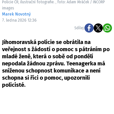
Policie ČR, ilustrační fotografie. , foto: Adam Mráček / INCORP
Pošlete e-mail na newsbox.cz
images
Marek Novotný
ETICKÝ KODEX
7. ledna 2026 12:36
REDAKCE
Sdílej:
KONTAKT
Jihomoravská policie se obrátila na
VYDAVATEL
veřejnost s žádostí o pomoc s pátráním po
INZERCE
mladé ženě, která o sobě od pondělí
OSOBNÍ ÚDAJE / COOKIES
nepodala žádnou zprávu. Teenagerka má
VOLNÁ MÍSTA
sníženou schopnost komunikace a není
schopna si říci o pomoc, upozornili
policisté.
Provozovatelem serveru newsbox.cz je
INCORP MEDIA GROUP s.r.o., IČ: 118 23 054