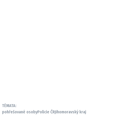
TÉMATA:
pohřešované osoby
Policie ČR
Jihomoravský kraj