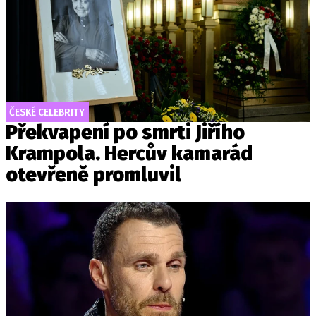
ČESKÉ CELEBRITY
Překvapení po smrti Jiřího
Krampola. Hercův kamarád
otevřeně promluvil