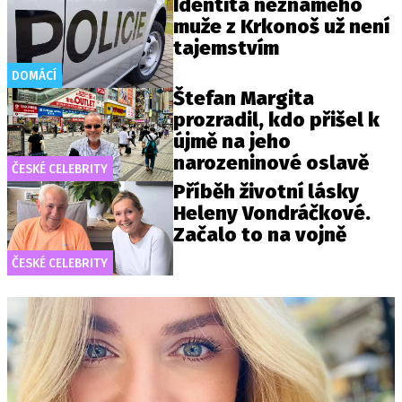
Identita neznámého
muže z Krkonoš už není
tajemstvím
DOMÁCÍ
Štefan Margita
prozradil, kdo přišel k
újmě na jeho
narozeninové oslavě
ČESKÉ CELEBRITY
Příběh životní lásky
Heleny Vondráčkové.
Začalo to na vojně
ČESKÉ CELEBRITY