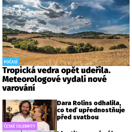
POČASÍ
Tropická vedra opět udeřila.
Meteorologové vydali nové
varování
Dara Rolins odhalila,
co teď upřednostňuje
před svatbou
ČESKÉ CELEBRITY