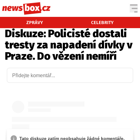
DOMÁCÍ
ČESKÉ CELEBRITY
ZPRÁVY
CELEBRITY
Diskuze: Policisté dostali
ZAHRANIČÍ
SVĚTOVÉ CELEBRITY
tresty za napadení dívky v
POČASÍ
Praze. Do vězení nemíří
KRIMI
EKONOMIKA
KULTURA
SPOLEČNOST
SPORT
SLEDUJTE NÁS NA
|
Máte příběh, fotku nebo video?