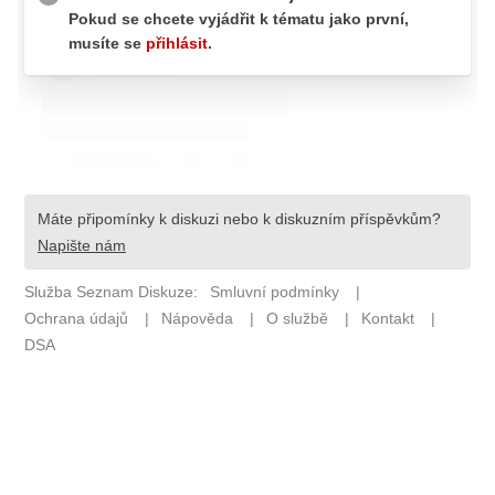
Pošlete e-mail na newsbox.cz
ETICKÝ KODEX
REDAKCE
KONTAKT
VYDAVATEL
INZERCE
OSOBNÍ ÚDAJE / COOKIES
VOLNÁ MÍSTA
Provozovatelem serveru newsbox.cz je
INCORP MEDIA GROUP s.r.o., IČ: 118 23 054