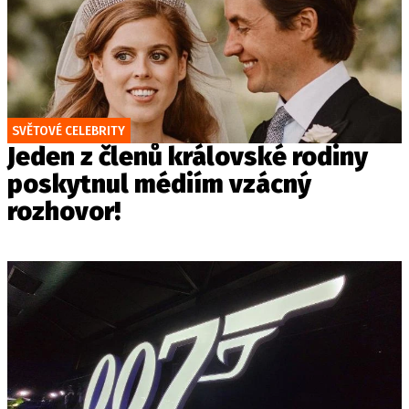
SVĚTOVÉ CELEBRITY
Jeden z členů královské rodiny
poskytnul médiím vzácný
rozhovor!