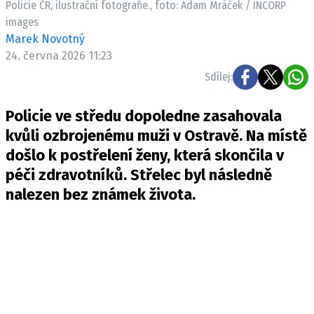
Policie ČR, ilustrační fotografie., foto: Adam Mráček / INCORP
Pošlete e-mail na newsbox.cz
images
Marek Novotný
ETICKÝ KODEX
24. června 2026 11:23
REDAKCE
Sdílej:
KONTAKT
Policie ve středu dopoledne zasahovala
VYDAVATEL
kvůli ozbrojenému muži v Ostravě. Na místě
INZERCE
došlo k postřelení ženy, která skončila v
OSOBNÍ ÚDAJE / COOKIES
péči zdravotníků. Střelec byl následně
VOLNÁ MÍSTA
nalezen bez známek života.
Provozovatelem serveru newsbox.cz je
INCORP MEDIA GROUP s.r.o., IČ: 118 23 054