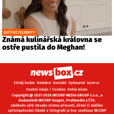
SVĚTOVÉ CELEBRITY
Známá kulinářská královna se
ostře pustila do Meghan!
Etický kodex
Redakce
Kontakt
Vydavatel
Inzerce
Osobní údaje / Cookies
Volná místa
Copyright @ 2021-2026 INCORP MEDIA GROUP s.r.o., a
dodavatelé INCORP images, Profimedia a ČTK.
Jakékoliv užití obsahu včetne převzetí, šíření či dalšího
zpřístupňování článků a fotografií je bez souhlasu INCORP