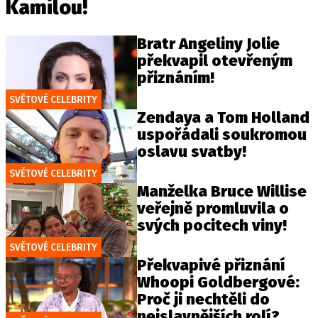
Kamilou!
Bratr Angeliny Jolie
překvapil otevřeným
přiznáním!
SVĚTOVÉ CELEBRITY
Zendaya a Tom Holland
uspořádali soukromou
oslavu svatby!
SVĚTOVÉ CELEBRITY
Manželka Bruce Willise
veřejně promluvila o
svých pocitech viny!
SVĚTOVÉ CELEBRITY
Překvapivé přiznání
Whoopi Goldbergové:
Proč ji nechtěli do
nejslavnějších rolí?