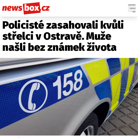
Policisté zasahovali kvůli
DOMÁCÍ
ČESKÉ CELEBRITY
ZAHRANIČÍ
SVĚTOVÉ CELEBRITY
střelci v Ostravě. Muže
POČASÍ
našli bez známek života
KRIMI
EKONOMIKA
KULTURA
SPOLEČNOST
SPORT
SLEDUJTE NÁS NA
|
Máte příběh, fotku nebo video?