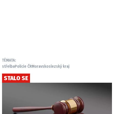
TÉMATA:
střelba
Policie ČR
Moravskoslezský kraj
STALO SE