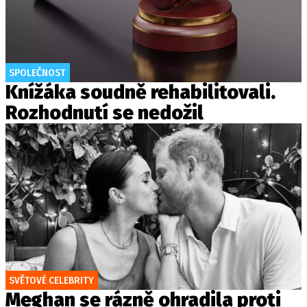
SPOLEČNOST
Knížáka soudně rehabilitovali.
Rozhodnutí se nedožil
SVĚTOVÉ CELEBRITY
Meghan se rázně ohradila proti