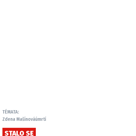
TÉMATA:
Zdena Mašínová
úmrtí
STALO SE