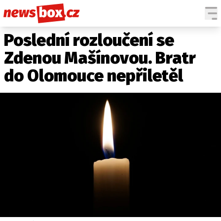
Poslední rozloučení se
DOMÁCÍ
ČESKÉ CELEBRITY
ZAHRANIČÍ
SVĚTOVÉ CELEBRITY
Zdenou Mašínovou. Bratr
POČASÍ
do Olomouce nepřiletěl
KRIMI
EKONOMIKA
KULTURA
SPOLEČNOST
SPORT
SLEDUJTE NÁS NA
|
Máte příběh, fotku nebo video?