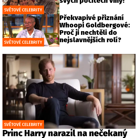
svých pocitech viny!
SVĚTOVÉ CELEBRITY
Překvapivé přiznání
Whoopi Goldbergové:
Proč ji nechtěli do
nejslavnějších rolí?
SVĚTOVÉ CELEBRITY
SVĚTOVÉ CELEBRITY
Princ Harry narazil na nečekaný