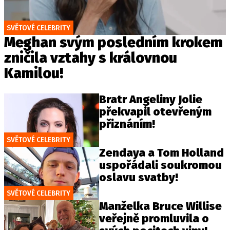
SVĚTOVÉ CELEBRITY
Meghan svým posledním krokem
zničila vztahy s královnou
Kamilou!
Bratr Angeliny Jolie
překvapil otevřeným
přiznáním!
SVĚTOVÉ CELEBRITY
Zendaya a Tom Holland
uspořádali soukromou
oslavu svatby!
SVĚTOVÉ CELEBRITY
Manželka Bruce Willise
veřejně promluvila o