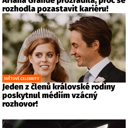
Ariana Grande prozradila, proč se
rozhodla pozastavit kariéru!
SVĚTOVÉ CELEBRITY
Jeden z členů královské rodiny
poskytnul médiím vzácný
rozhovor!