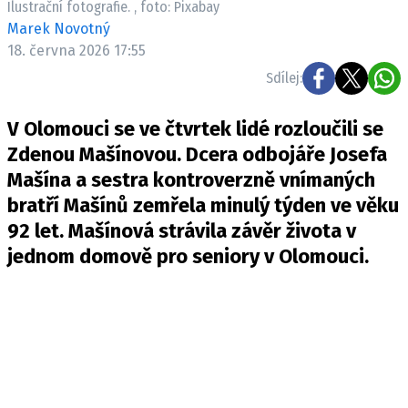
Ilustrační fotografie. , foto: Pixabay
Pošlete e-mail na newsbox.cz
Marek Novotný
18. června 2026 17:55
ETICKÝ KODEX
Sdílej:
REDAKCE
V Olomouci se ve čtvrtek lidé rozloučili se
KONTAKT
Zdenou Mašínovou. Dcera odbojáře Josefa
VYDAVATEL
Mašína a sestra kontroverzně vnímaných
INZERCE
bratří Mašínů zemřela minulý týden ve věku
OSOBNÍ ÚDAJE / COOKIES
92 let. Mašínová strávila závěr života v
VOLNÁ MÍSTA
jednom domově pro seniory v Olomouci.
Provozovatelem serveru newsbox.cz je
INCORP MEDIA GROUP s.r.o., IČ: 118 23 054