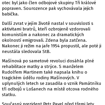
otec byl jako člen odbojové skupiny Tři králové
popraven. Sourozence pak vychovávala jejich
babička.
Další zvrat v jejím životě nastal v souvislosti s
aktivitami bratrů, kteří ozbrojeně vzdorovali
komunistům a nakonec za dramatických
okolností emigrovali. Zdena byla zatčena.
Nakonec ji režim na jaře 1954 propustil, ale poté ji
neustála sledovala StB.
Mašínová po sametové revoluci dosáhla plné
rehabilitace matky a strýce. S manželem
Rudolfem Martinem také napsala knihu o
tragickém údělu rodiny Mašínových. V
uplynulých letech se zasadila o vznik Památníku
tří odbojů v Lošanech na místě otcova rodného
statku.
Současný prezident Petr Pavel před třemi lety