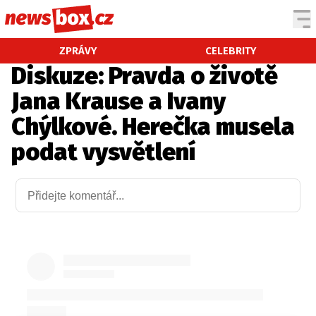
DOMÁCÍ
ČESKÉ CELEBRITY
ZPRÁVY
CELEBRITY
Diskuze: Pravda o životě
ZAHRANIČÍ
SVĚTOVÉ CELEBRITY
Jana Krause a Ivany
POČASÍ
Chýlkové. Herečka musela
KRIMI
podat vysvětlení
EKONOMIKA
KULTURA
SPOLEČNOST
SPORT
SLEDUJTE NÁS NA
|
Máte příběh, fotku nebo video?