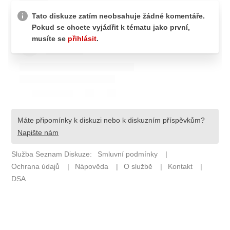
Pošlete e-mail na newsbox.cz
ETICKÝ KODEX
REDAKCE
KONTAKT
VYDAVATEL
INZERCE
OSOBNÍ ÚDAJE / COOKIES
VOLNÁ MÍSTA
Provozovatelem serveru newsbox.cz je
INCORP MEDIA GROUP s.r.o., IČ: 118 23 054