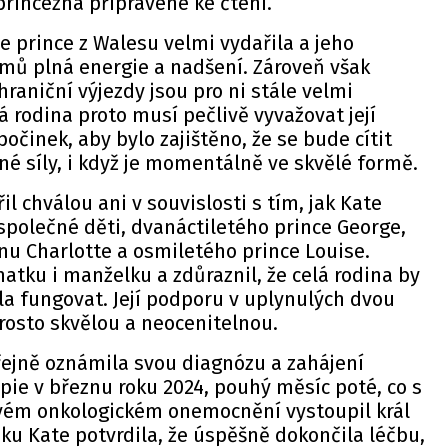
rincezna připravené ke čtení.
 prince z Walesu velmi vydařila a jeho
omů plná energie a nadšení. Zároveň však
hraniční výjezdy jsou pro ni stále velmi
á rodina proto musí pečlivě vyvažovat její
očinek, aby bylo zajištěno, že se bude cítit
é síly, i když je momentálně ve skvělé formě.
l chválou ani v souvislosti s tím, jak Kate
i společné děti, dvanáctiletého prince George,
nu Charlotte a osmiletého prince Louise.
matku i manželku a zdůraznil, že celá rodina by
a fungovat. Její podporu v uplynulých dvou
rosto skvělou a neocenitelnou.
řejně oznámila svou diagnózu a zahájení
ie v březnu roku 2024, pouhý měsíc poté, co s
vém onkologickém onemocnění vystoupil král
 roku Kate potvrdila, že úspěšně dokončila léčbu,