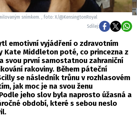
zamilovaným snímkem. , foto: X/@KensingtonRoyal
Sdílej:
ytl emotivní vyjádření o zdravotním
y Kate Middleton poté, co princezna z
a svou první samostatnou zahraniční
ikování rakoviny. Během páteční
cilly se následník trůnu v rozhlasovém
tím, jak moc je na svou ženu
 Podle jeho slov byla naprosto úžasná a
áročné období, které s sebou neslo
l.