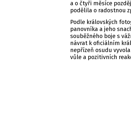
a o čtyři měsíce pozděj
podělila o radostnou zp
Podle královských fot
panovníka a jeho snachu
souběžného boje s váž
návrat k oficiálním kr
nepřízeň osudu vyvolal
vůle a pozitivních reakc