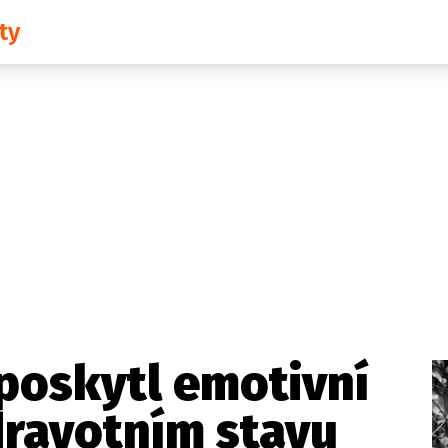
ty
Domácí
České celebrity
Zahraničí
Světové celebrity
Počasí
Krimi
Ekonomika
Kultura
Společnost
Sport
 poskytl emotivní
dravotním stavu
takt
Vydavatel
Inzerce
Osobní údaje / Cookies
Volná míst