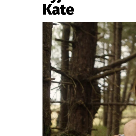
Provozovatelem serveru ne
Kate
Zaznamenali jste udál