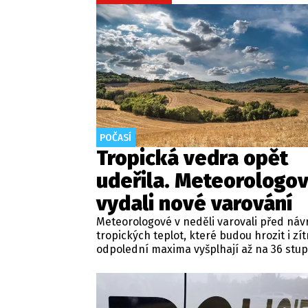
POČASÍ
Tropická vedra opět
udeřila. Meteorologo
vydali nové varování
Meteorologové v neděli varovali před ná
tropických teplot, které budou hrozit i zít
odpolední maxima vyšplhají až na 36 stup
Nadále panuje také nebezpečí požárů, vy
výstrahy Českého hydrometeorologickéh
(ČHMÚ).