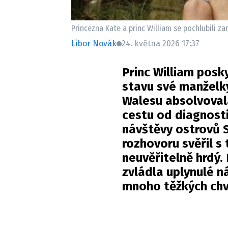
Princezna Kate a princ William se pochlubili 
Libor Novák
24. května 2026 17:37
Princ William posk
stavu své manželk
Walesu absolvoval
cestu od diagnost
návštěvy ostrovů S
rozhovoru svěřil s 
neuvěřitelně hrdý.
zvládla uplynulé n
mnoho těžkých chvi