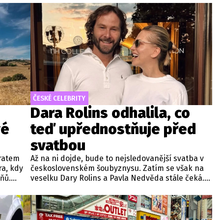
ČESKÉ CELEBRITY
Dara Rolins odhalila, co
vé
teď upřednostňuje před
svatbou
vratem
Až na ni dojde, bude to nejsledovanější svatba v
ra, kdy
československém šoubyznysu. Zatím se však na
ňů.
veselku Dary Rolins a Pavla Nedvěda stále čeká.
plývá z
Nic navíc nenasvědčuje tomu, že by měla
o ústavu
proběhnout například o nadcházejícím víkendu
či v dohledné době.