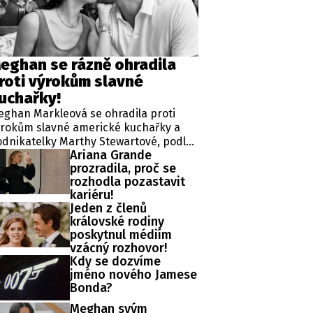
ěh, fotografie, videa?
eghan se rázně ohradila
roti výrokům slavné
uchařky!
ghan Markleová se ohradila proti
ýrokům slavné americké kuchařky a
dnikatelky Marthy Stewartové, podle
Ariana Grande
ž vévodkyně na nedávné večeři v
prozradila, proč se
lifornii detailně probírala své
rozhodla pozastavit
rvencové setkání s britským králem
kariéru!
rlem III. Zmíněná schůzka v sídle
Jeden z členů
ghgrove House přitom proběhla ve
královské rodiny
lké Británii za přísně tajných
poskytnul médiím
odmínek a pod zámkem utajení.
vzácný rozhovor!
Kdy se dozvíme
jméno nového Jamese
Bonda?
Meghan svým