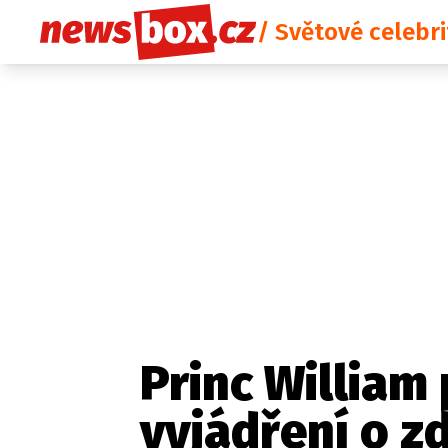
/ Světové celebri
Princ William
vyjádření o z
Etický kodex
Redakce
Kon