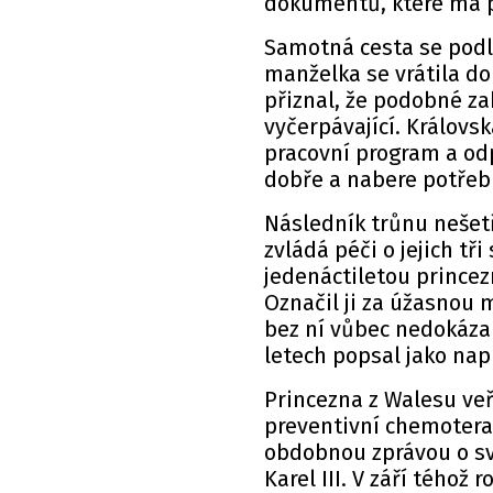
dokumentů, které má p
Samotná cesta se podle
manželka se vrátila d
přiznal, že podobné za
vyčerpávající. Královsk
pracovní program a odp
dobře a nabere potřebn
Následník trůnu nešetři
zvládá péči o jejich tř
jedenáctiletou princez
Označil ji za úžasnou 
bez ní vůbec nedokázal
letech popsal jako nap
Princezna z Walesu ve
preventivní chemoterap
obdobnou zprávou o s
Karel III. V září téhož