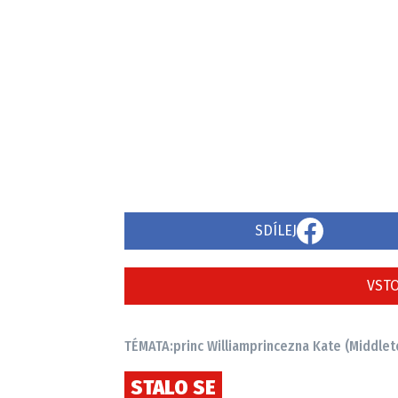
SDÍLEJ
VSTO
TÉMATA:
princ William
princezna Kate (Middlet
STALO SE