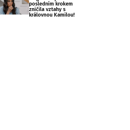
posledním krokem
zničila vztahy s
královnou Kamilou!