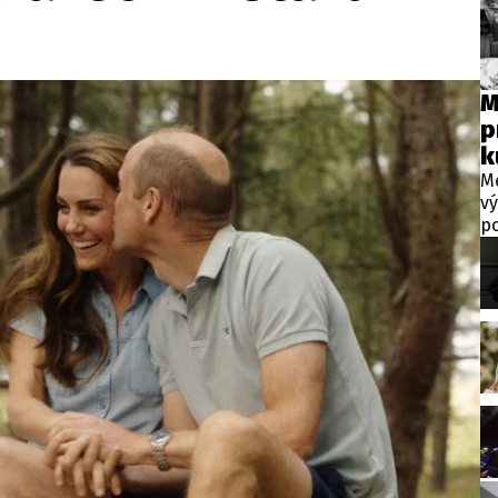
wsbox.cz je INCORP MEDIA GROUP s.r.o., IČ: 118 23 054
ost? Máte pro nás důležitou zprávu, příb
M
p
Pošlete nám mail na:
redakce@newsbox.cz
k
Nejlepší z vás odměníme
Me
v
po
ní
Ka
če
Ka
Hi
Ve
p