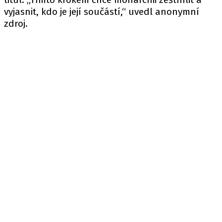
vyjasnit, kdo je její součástí,“ uvedl anonymní
zdroj.