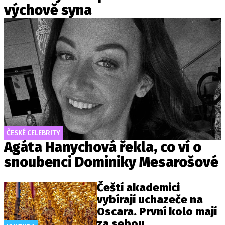
výchově syna
ČESKÉ CELEBRITY
Agáta Hanychová řekla, co ví o
snoubenci Dominiky Mesarošové
Čeští akademici
vybírají uchazeče na
Oscara. První kolo mají
za sebou