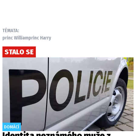
TÉMATA:
princ William
princ Harry
STALO SE
DOMÁCÍ
Identita neznámého muže z