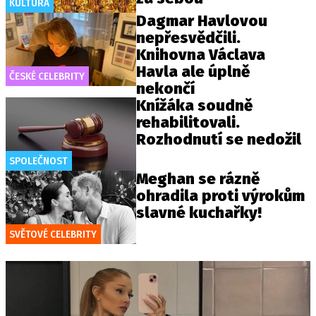
KULTURA
Dagmar Havlovou
nepřesvědčili.
Knihovna Václava
Havla ale úplně
ČESKÉ CELEBRITY
nekončí
Knížáka soudně
rehabilitovali.
Rozhodnutí se nedožil
SPOLEČNOST
Meghan se rázně
ohradila proti výrokům
slavné kuchařky!
SVĚTOVÉ CELEBRITY