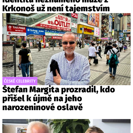
Krkonoš už není tajemstvím
ČESKÉ CELEBRITY
Štefan Margita prozradil, kdo
přišel k újmě na jeho
narozeninové oslavě