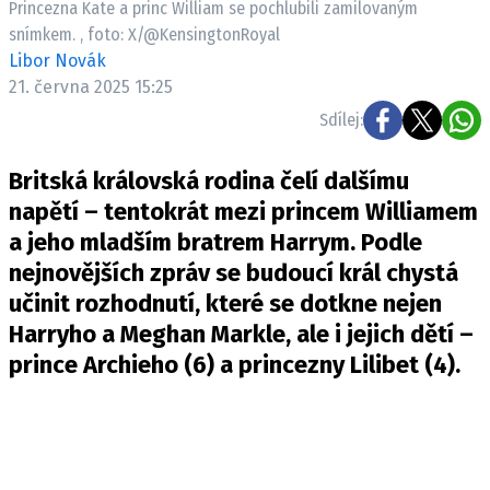
Princezna Kate a princ William se pochlubili zamilovaným
Pošlete e-mail na newsbox.cz
snímkem. , foto: X/@KensingtonRoyal
Libor Novák
ETICKÝ KODEX
21. června 2025 15:25
REDAKCE
Sdílej:
KONTAKT
Britská královská rodina čelí dalšímu
VYDAVATEL
napětí – tentokrát mezi princem Williamem
INZERCE
a jeho mladším bratrem Harrym. Podle
OSOBNÍ ÚDAJE / COOKIES
nejnovějších zpráv se budoucí král chystá
VOLNÁ MÍSTA
učinit rozhodnutí, které se dotkne nejen
Harryho a Meghan Markle, ale i jejich dětí –
prince Archieho (6) a princezny Lilibet (4).
Provozovatelem serveru newsbox.cz je
INCORP MEDIA GROUP s.r.o., IČ: 118 23 054