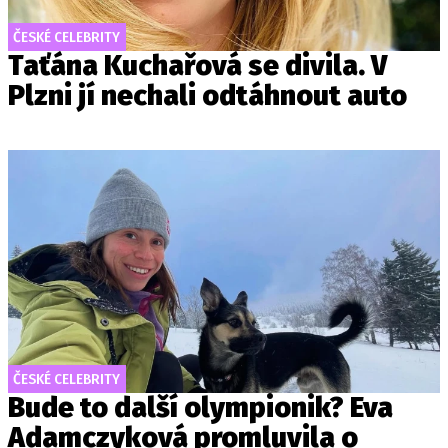
ČESKÉ CELEBRITY
Taťána Kuchařová se divila. V
Plzni jí nechali odtáhnout auto
ČESKÉ CELEBRITY
Bude to další olympionik? Eva
Adamczyková promluvila o