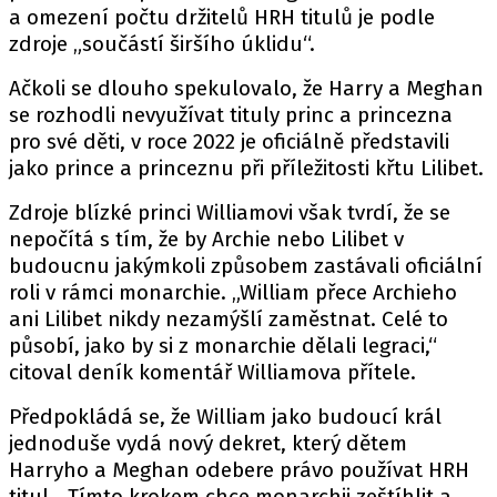
a omezení počtu držitelů HRH titulů je podle
zdroje „součástí širšího úklidu“.
Ačkoli se dlouho spekulovalo, že Harry a Meghan
se rozhodli nevyužívat tituly princ a princezna
pro své děti, v roce 2022 je oficiálně představili
jako prince a princeznu při příležitosti křtu Lilibet.
Zdroje blízké princi Williamovi však tvrdí, že se
nepočítá s tím, že by Archie nebo Lilibet v
budoucnu jakýmkoli způsobem zastávali oficiální
roli v rámci monarchie. „William přece Archieho
ani Lilibet nikdy nezamýšlí zaměstnat. Celé to
působí, jako by si z monarchie dělali legraci,“
citoval deník komentář Williamova přítele.
Předpokládá se, že William jako budoucí král
jednoduše vydá nový dekret, který dětem
Harryho a Meghan odebere právo používat HRH
titul. „Tímto krokem chce monarchii zeštíhlit a