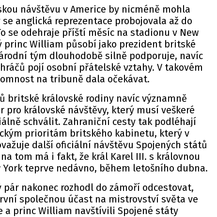
vskou návštěvu v Americe by nicméně mohla
y se anglická reprezentace probojovala až do
 To se odehraje příští měsíc na stadionu v New
tý princ William působí jako prezident britské
národní tým dlouhodobě silně podporuje, navíc
hráčů pojí osobní přátelské vztahy. V takovém
tomnost na tribuně dala očekávat.
ů britské královské rodiny navíc významně
 pro královské návštěvy, který musí veškeré
iálně schválit. Zahraniční cesty tak podléhají
ckým prioritám britského kabinetu, který v
ovažuje další oficiální návštěvu Spojených států
na tom má i fakt, že král Karel III. s královnou
w York teprve nedávno, během letošního dubna.
 pár nakonec rozhodl do zámoří odcestovat,
 první společnou účast na mistrovství světa ve
 a princ William navštívili Spojené státy