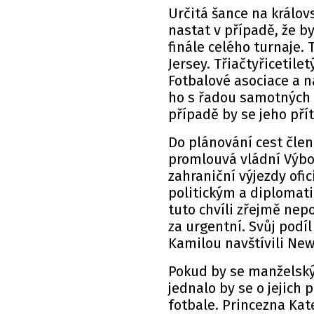
Určitá šance na králo
nastat v případě, že b
finále celého turnaje.
Jersey. Třiačtyřicetile
Fotbalové asociace a 
ho s řadou samotných 
případě by se jeho pří
Do plánování cest člen
promlouvá vládní Výbor
zahraniční výjezdy ofic
politickým a diplomati
tuto chvíli zřejmě nep
za urgentní. Svůj podíl 
Kamilou navštívili Ne
Pokud by se manželský
jednalo by se o jejich
fotbale. Princezna Kate