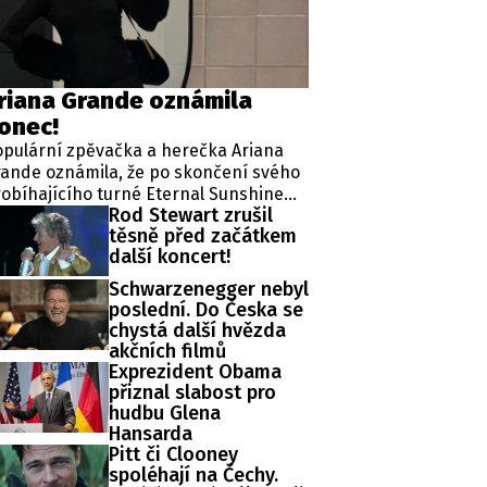
ěh, fotografie, videa?
riana Grande oznámila
onec!
pulární zpěvačka a herečka Ariana
ande oznámila, že po skončení svého
obíhajícího turné Eternal Sunshine
Rod Stewart zrušil
ur hodlá na neurčito opustit záři
těsně před začátkem
flektorů.
další koncert!
Schwarzenegger nebyl
poslední. Do Česka se
chystá další hvězda
akčních filmů
Exprezident Obama
přiznal slabost pro
hudbu Glena
Hansarda
Pitt či Clooney
spoléhají na Čechy.