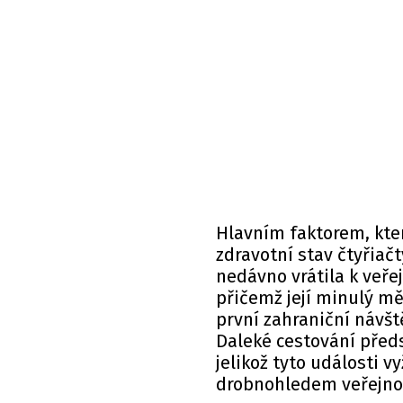
Hlavním faktorem, kte
zdravotní stav čtyřiačt
nedávno vrátila k veř
přičemž její minulý mě
první zahraniční návšt
Daleké cestování předs
jelikož tyto události 
drobnohledem veřejnos