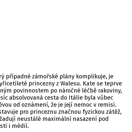
rý případné zámořské plány komplikuje, je
yřicetileté princezny z Walesu. Kate se teprve
ejným povinnostem po náročné léčbě rakoviny,
síc absolvovaná cesta do Itálie byla vůbec
ěvou od oznámení, že je její nemoc v remisi.
tavuje pro princeznu značnou fyzickou zátěž,
vyžadují neustálé maximální nasazení pod
ti i médií.