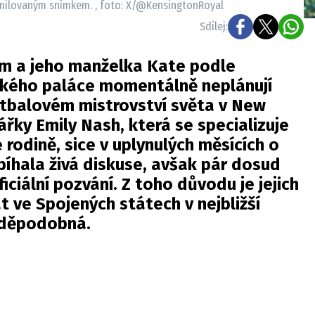
zamilovaným snímkem. , foto: X/@KensingtonRoyal
Sdílej:
iam a jeho manželka Kate podle
vského paláce momentálně neplánují
otbalovém mistrovství světa v New
ářky Emily Nash, která se specializuje
 rodině, sice v uplynulých měsících o
íhala živá diskuse, avšak pár dosud
ciální pozvání. Z toho důvodu je jejich
 ve Spojených státech v nejbližší
vděpodobná.