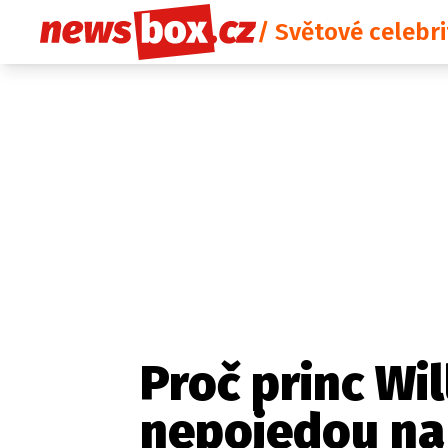
/ Světové celebri
Proč princ Wi
nepojedou na
Etický kodex
Redakce
Kon