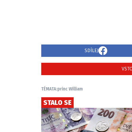
SDÍLEJ
VSTO
TÉMATA:
princ William
STALO SE