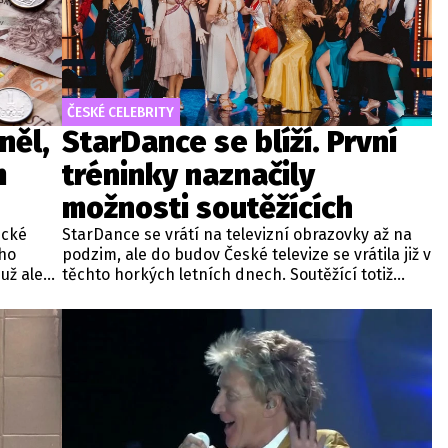
ČESKÉ CELEBRITY
něl,
StarDance se blíží. První
m
tréninky naznačily
možnosti soutěžících
ické
StarDance se vrátí na televizní obrazovky až na
ího
podzim, ale do budov České televize se vrátila již v
už ale
těchto horkých letních dnech. Soutěžící totiž
ud ho
začali trénovat vystoupení, která předvedou
požádat.
statisícům diváků na tanečním parketu.