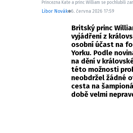
Princezna Kate a princ William se pochlubili 
Libor Novák
6. června 2026 17:59
Britský princ Will
vyjádření z králo
osobní účast na f
Yorku. Podle novin
na dění v královské
této možnosti prob
neobdržel žádné ofi
cesta na šampionát
době velmi nepra