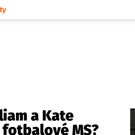
ty
Domácí
České celebrity
Zahraničí
Světové celebrity
Počasí
Krimi
Ekonomika
Kultura
Společnost
Sport
lliam a Kate
 fotbalové MS?
takt
Vydavatel
Inzerce
Osobní údaje / Cookies
Volná míst