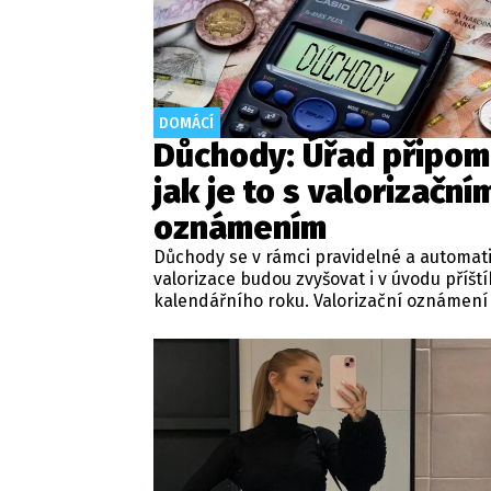
DOMÁCÍ
Důchody: Úřad připom
jak je to s valorizační
oznámením
Důchody se v rámci pravidelné a automat
valorizace budou zvyšovat i v úvodu příšt
kalendářního roku. Valorizační oznámení 
nemusíte nutně dostat do schránky. Pok
člověk chce mít na papíře, může si o něj 