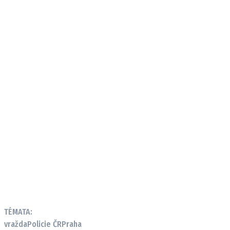
TÉMATA:
vražda
Policie ČR
Praha