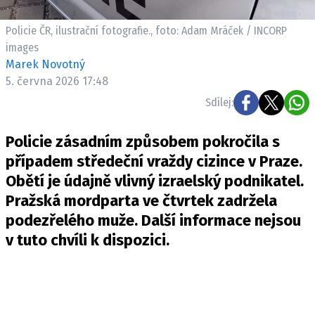
Pošlete e-mail na newsbox.cz
Policie ČR, ilustrační fotografie., foto: Adam Mráček / INCORP
images
ETICKÝ KODEX
Marek Novotný
REDAKCE
5. června 2026 17:48
KONTAKT
Sdílej:
VYDAVATEL
Policie zásadním způsobem pokročila s
INZERCE
případem středeční vraždy cizince v Praze.
OSOBNÍ ÚDAJE / COOKIES
Obětí je údajně vlivný izraelský podnikatel.
VOLNÁ MÍSTA
Pražská mordparta ve čtvrtek zadržela
podezřelého muže. Další informace nejsou
v tuto chvíli k dispozici.
Provozovatelem serveru newsbox.cz je
INCORP MEDIA GROUP s.r.o., IČ: 118 23 054