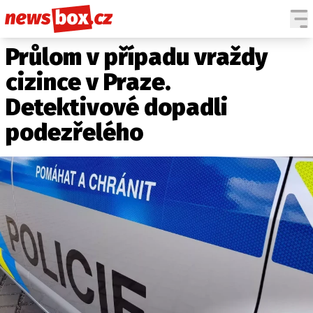
Průlom v případu vraždy
DOMÁCÍ
ČESKÉ CELEBRITY
ZAHRANIČÍ
SVĚTOVÉ CELEBRITY
cizince v Praze.
POČASÍ
Detektivové dopadli
KRIMI
podezřelého
EKONOMIKA
KULTURA
SPOLEČNOST
SPORT
SLEDUJTE NÁS NA
|
Máte příběh, fotku nebo video?