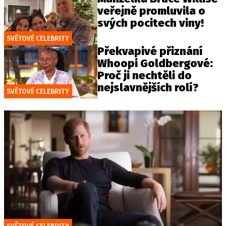
veřejně promluvila o
svých pocitech viny!
SVĚTOVÉ CELEBRITY
Překvapivé přiznání
Whoopi Goldbergové:
Proč ji nechtěli do
nejslavnějších rolí?
SVĚTOVÉ CELEBRITY
SVĚTOVÉ CELEBRITY