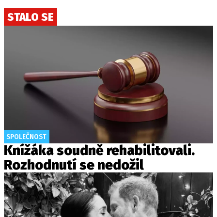
STALO SE
SPOLEČNOST
Knížáka soudně rehabilitovali.
Rozhodnutí se nedožil