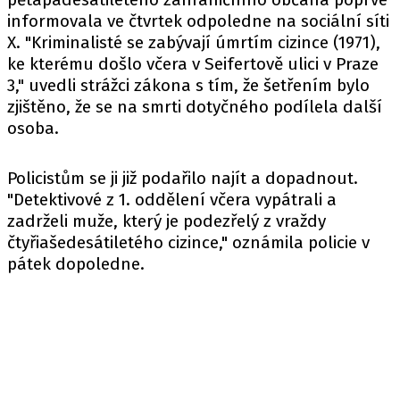
informovala
ve čtvrtek odpoledne na sociální síti
X. "Kriminalisté se zabývají úmrtím cizince (1971),
ke kterému došlo včera v Seifertově ulici v Praze
3," uvedli strážci zákona s tím, že šetřením bylo
zjištěno, že se na smrti dotyčného podílela další
osoba.
Policistům se ji již podařilo najít a dopadnout.
"Detektivové z 1. oddělení včera vypátrali a
zadrželi muže, který je podezřelý z vraždy
čtyřiašedesátiletého cizince,"
oznámila
policie v
pátek dopoledne.