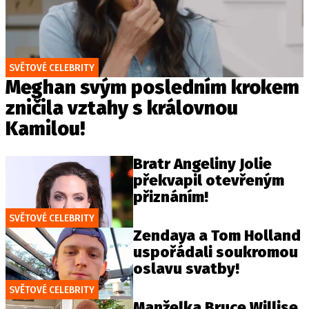
SVĚTOVÉ CELEBRITY
Meghan svým posledním krokem
zničila vztahy s královnou
Kamilou!
Bratr Angeliny Jolie
překvapil otevřeným
přiznáním!
SVĚTOVÉ CELEBRITY
Zendaya a Tom Holland
uspořádali soukromou
oslavu svatby!
SVĚTOVÉ CELEBRITY
Manželka Bruce Willise