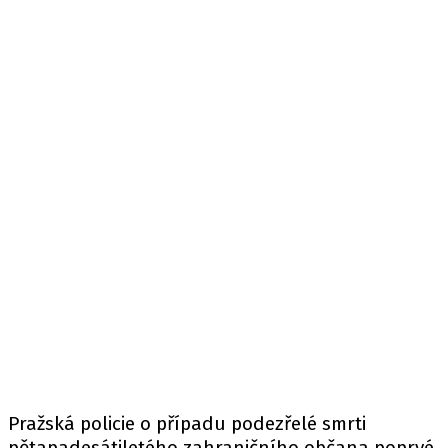
Pražská policie o případu podezřelé smrti
pětapadesátiletého zahraničního občana poprvé