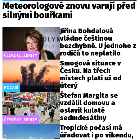
Meteorologové znovu varují před
silnými bouřkami
Jiřina Bohdalová
vládne češtinou
bezchybně. U jednoho z
rodičů to neplatilo
ČESKÉ CELEBRITY
Smogová situace v
Česku. Na třech
místech platí už od
úterý
POČASÍ
Štefan Margita se
vzdálil domovu a
oslavil kulaté
sedmdesátiny
ČESKÉ CELEBRITY
Tropické počasí má
úřadovat i po víkendu,