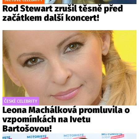
Rod Stewart zrušil těsně před
začátkem další koncert!
ČESKÉ CELEBRITY
Leona Machálková promluvila o
vzpomínkách na Ivetu
Bartošovou!