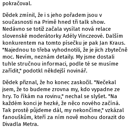
pokračoval.
Dědek zmínil, že i s jeho pořadem jsou v
současnosti na Primě hned tři talk show.
Nedávno se totiž začala vysílat nová relace
slovenské moderátorky Adély Vinczeové. Dalším
konkurentem na tomto písečku je pak Jan Kraus.
"Najednou to třeba vyhodnotili, že je jich zbytečně
moc. Nevím, neznám detaily. My jsme dostali
tuhle stručnou informaci, podle té se musíme
zařídit," podotkl někdejší novinář.
Dědek přiznal, že ho konec zaskočil. "Nečekal
jsem, že to budeme zrovna my, kdo vypadne ze
hry. To říkám na rovinu," nechal se slyšet. "Na
každém konci je hezké, že něco nového začíná.
Tak prostě půjdeme dál, my nekončíme," vzkázal
fanouškům, kteří za ním nově mohou dorazit do
Divadla Metra.