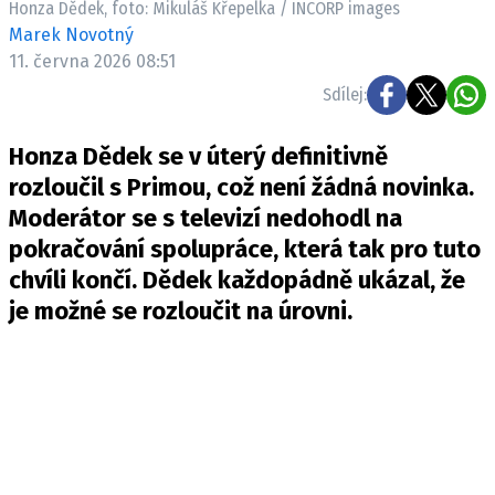
Honza Dědek, foto: Mikuláš Křepelka / INCORP images
Pošlete e-mail na newsbox.cz
Marek Novotný
11. června 2026 08:51
ETICKÝ KODEX
Sdílej:
REDAKCE
Honza Dědek se v úterý definitivně
KONTAKT
rozloučil s Primou, což není žádná novinka.
VYDAVATEL
Moderátor se s televizí nedohodl na
INZERCE
pokračování spolupráce, která tak pro tuto
OSOBNÍ ÚDAJE / COOKIES
chvíli končí. Dědek každopádně ukázal, že
VOLNÁ MÍSTA
je možné se rozloučit na úrovni.
Provozovatelem serveru newsbox.cz je
INCORP MEDIA GROUP s.r.o., IČ: 118 23 054