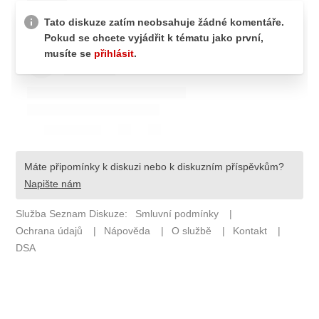
Pošlete e-mail na newsbox.cz
ETICKÝ KODEX
REDAKCE
KONTAKT
VYDAVATEL
INZERCE
OSOBNÍ ÚDAJE / COOKIES
VOLNÁ MÍSTA
Provozovatelem serveru newsbox.cz je
INCORP MEDIA GROUP s.r.o., IČ: 118 23 054