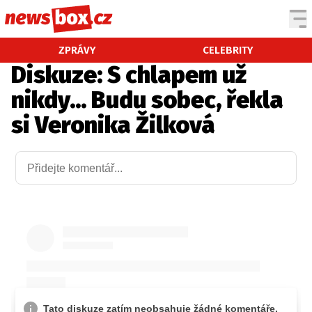
DOMÁCÍ
ČESKÉ CELEBRITY
ZPRÁVY
CELEBRITY
Diskuze: S chlapem už
ZAHRANIČÍ
SVĚTOVÉ CELEBRITY
nikdy... Budu sobec, řekla
POČASÍ
si Veronika Žilková
KRIMI
EKONOMIKA
KULTURA
SPOLEČNOST
SPORT
SLEDUJTE NÁS NA
|
Máte příběh, fotku nebo video?