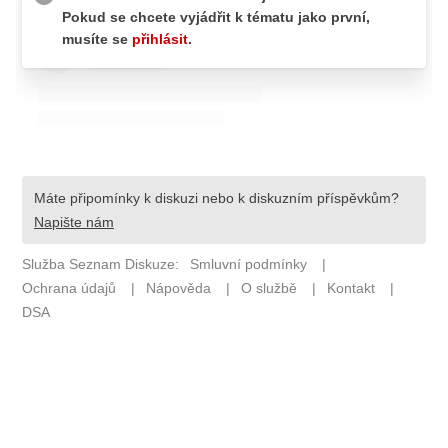
Pošlete e-mail na newsbox.cz
ETICKÝ KODEX
REDAKCE
KONTAKT
VYDAVATEL
INZERCE
OSOBNÍ ÚDAJE / COOKIES
VOLNÁ MÍSTA
Provozovatelem serveru newsbox.cz je
INCORP MEDIA GROUP s.r.o., IČ: 118 23 054