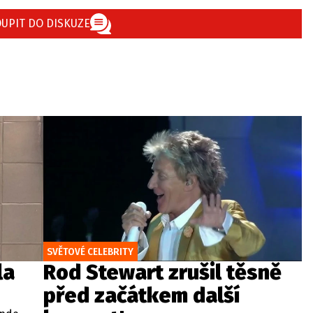
UPIT DO DISKUZE
SVĚTOVÉ CELEBRITY
la
Rod Stewart zrušil těsně
před začátkem další