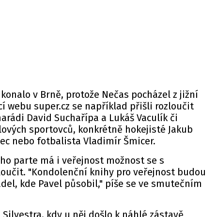
 konalo v Brně, protože Nečas pocházel z jižní
cí
webu
super.cz se například přišli rozloučit
arádi David Suchařípa a Lukáš Vaculík či
lových sportovců, konkrétně hokejisté Jakub
ec nebo fotbalista Vladimír Šmicer.
ho parte má i veřejnost možnost se s
oučit. "Kondolenční knihy pro veřejnost budou
del, kde Pavel působil," píše se ve smutečním
Silvestra, kdy u něj došlo k náhlé zástavě