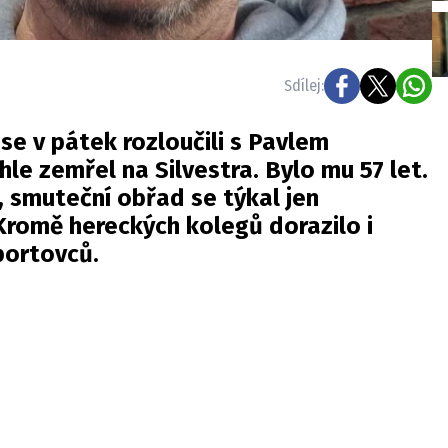
Sdílej:
 se v pátek rozloučili s Pavlem
le zemřel na Silvestra. Bylo mu 57 let.
, smuteční obřad se týkal jen
Kromě hereckých kolegů dorazilo i
sportovců.