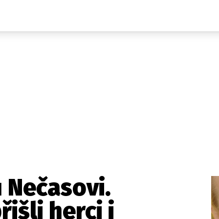
Domácí
České celebrity
Zahraničí
Světové celebrity
Počasí
Krimi
Ekonomika
Kultura
Společnost
Sport
 Nečasovi.
išli herci i
takt
Vydavatel
Inzerce
Osobní údaje / Cookies
Volná míst