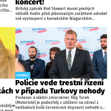
koncert!
ande
ícího
Britský zpěvák Rod Stewart musel pouhých
rčito
několik hodin před plánovaným začátkem odvolat
své vystoupení v kanadském Niagarském
vodopádu. Jednasedmdesátiletý interpret se na
místo v kasinu Fallsview Casino Resort nemohl
dopravit kvůli technické závadě na podvozku
letadla, která znemožnila let.
DOMÁCÍ
Policie vede trestní řízení
kách
v případu Turkovy nehody
Poslanec a vládní zmocněnec Filip Turek
(Motoristé) je podezřelý z ublížení na zdraví z
edožitým
nedbalosti kvůli červencové dopravní nehodě v
se mezi