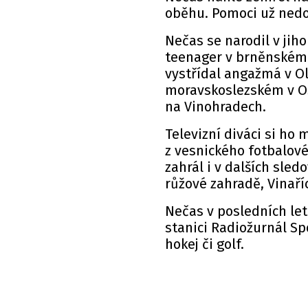
oběhu. Pomoci už nedok
Nečas se narodil v ji
teenager v brněnském 
vystřídal angažmá v O
moravskoslezském v Os
na Vinohradech.
Televizní diváci si h
z vesnického fotbalové
zahrál i v dalších sled
růžové zahradě, Vinaří
Nečas v posledních let
stanici Radiožurnál Sp
hokej či golf.