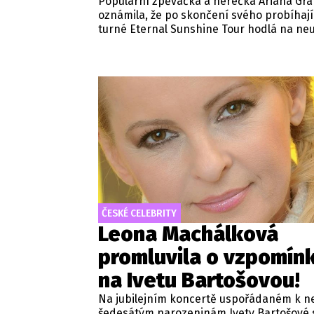
Populární zpěvačka a herečka Ariana Gr
oznámila, že po skončení svého probíhaj
turné Eternal Sunshine Tour hodlá na neu
opustit záři reflektorů.
ČESKÉ CELEBRITY
Leona Machálková
promluvila o vzpomín
na Ivetu Bartošovou!
Na jubilejním koncertě uspořádaném k n
šedesátým narozeninám Ivety Bartošové 