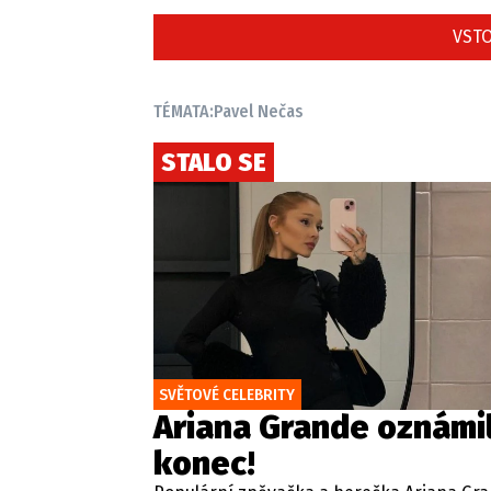
VSTO
TÉMATA:
Pavel Nečas
STALO SE
SVĚTOVÉ CELEBRITY
Ariana Grande oznámi
konec!