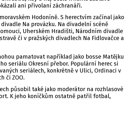
ázali ani přivolaní záchranáři.
homoravském Hodoníně. S herectvím začínal jako
divadle Na provázku. Na divadelní scéně
lomouci, Uherském Hradišti, Národním divadle
travě či v pražských divadlech Na Fidlovačce a
o mohou pamatovat například jako bosse Matějku
ho seriálu Okresní přebor. Populární herec si
ovaných seriálech, konkrétně v Ulici, Ordinaci v
ch či ZOO.
ech působil také jako moderátor na rozhlasové
ort. K jeho koníčkům ostatně patřil fotbal,