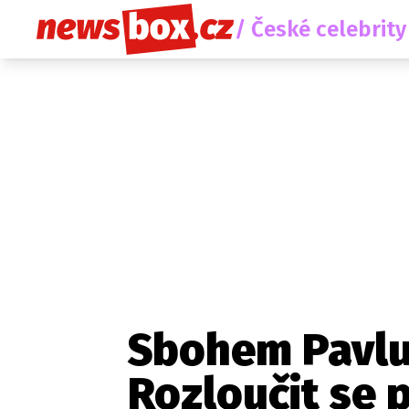
/ České celebrity
Sbohem Pavlu
Rozloučit se př
Etický kodex
Redakce
Kon