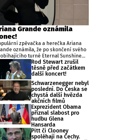
ěh, fotografie, videa?
riana Grande oznámila
onec!
pulární zpěvačka a herečka Ariana
ande oznámila, že po skončení svého
obíhajícího turné Eternal Sunshine
Rod Stewart zrušil
ur hodlá na neurčito opustit záři
těsně před začátkem
flektorů.
další koncert!
Schwarzenegger nebyl
poslední. Do Česka se
chystá další hvězda
akčních filmů
Exprezident Obama
přiznal slabost pro
hudbu Glena
Hansarda
Pitt či Clooney
spoléhají na Čechy.