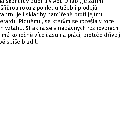
má skončit v dubnu v Abú Dhabí, je zatím
šňůrou roku z pohledu tržeb i prodejů
ahrnuje i skladby namířené proti jejímu
erardu Piquému, se kterým se rozešla v roce
ch vztahu. Shakira se v nedávných rozhovorech
 má konečně více času na práci, protože dříve ji
ě spíše brzdil.