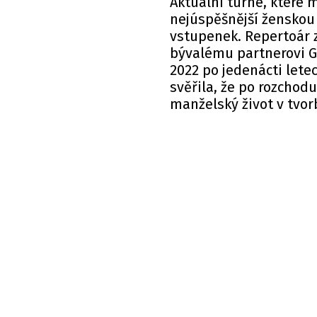
Aktuální turné, které 
nejúspěšnější ženskou 
vstupenek. Repertoár z
bývalému partnerovi G
2022 po jedenácti lete
svěřila, že po rozchodu
manželský život v tvorb