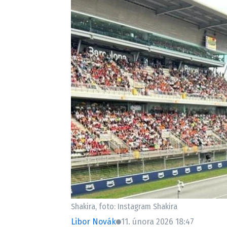
Provozovatelem serveru ne
Zaznamenali jste udál
Shakira, foto: Instagram Shakira
Libor Novák
11. února 2026 18:47