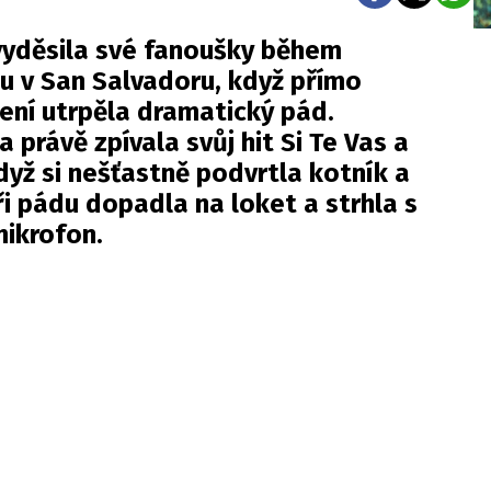
vyděsila své fanoušky během
u v San Salvadoru, když přímo
ení utrpěla dramatický pád.
 právě zpívala svůj hit Si Te Vas a
dyž si nešťastně podvrtla kotník a
Při pádu dopadla na loket a strhla s
mikrofon.