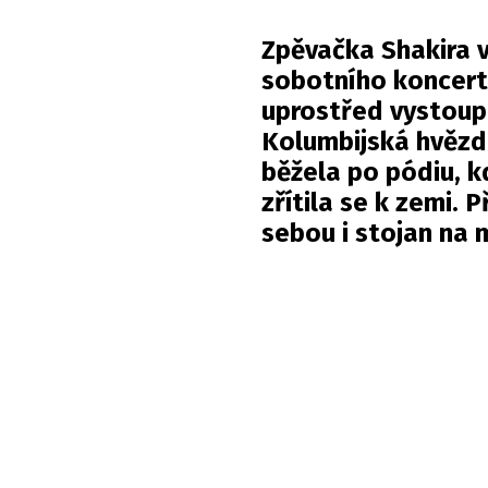
Zpěvačka Shakira 
sobotního koncert
uprostřed vystoup
Kolumbijská hvězda
běžela po pódiu, k
zřítila se k zemi. 
sebou i stojan na 