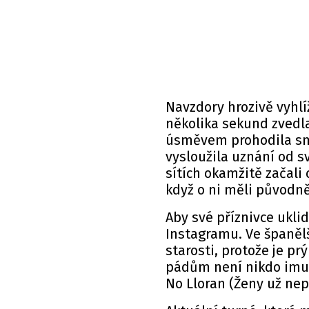
Navzdory hrozivě vyh
několika sekund zvedl
úsměvem prohodila směr
vysloužila uznání od sv
sítích okamžitě začali 
když o ni měli původně
Aby své příznivce uklid
Instagramu. Ve španěl
starosti, protože je pr
pádům není nikdo imun
No Lloran (Ženy už nep