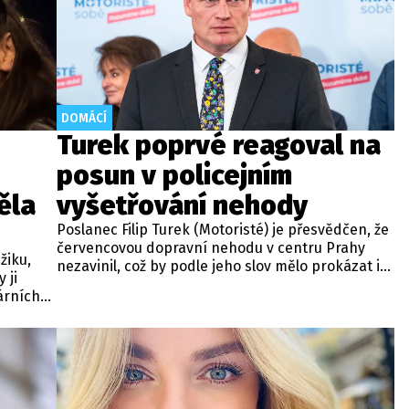
DOMÁCÍ
Turek poprvé reagoval na
posun v policejním
ěla
vyšetřování nehody
Poslanec Filip Turek (Motoristé) je přesvědčen, že
červencovou dopravní nehodu v centru Prahy
žiku,
nezavinil, což by podle jeho slov mělo prokázat i
 ji
probíhající vyšetřování. Policie v případu zahájila
árních
trestní řízení a zároveň nařídila znalecké
la jiný
zkoumání. Nikdo zatím nebyl obviněn.