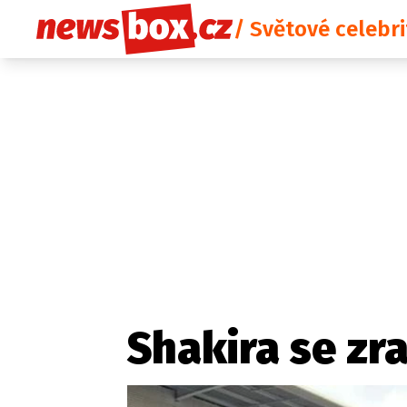
/ Světové celebri
Shakira se zr
Etický kodex
Redakce
Kon