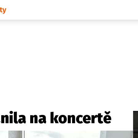
ty
Domácí
České celebrity
Zahraničí
Světové celebrity
Počasí
Krimi
Ekonomika
Kultura
Společnost
Sport
anila na koncertě
takt
Vydavatel
Inzerce
Osobní údaje / Cookies
Volná míst