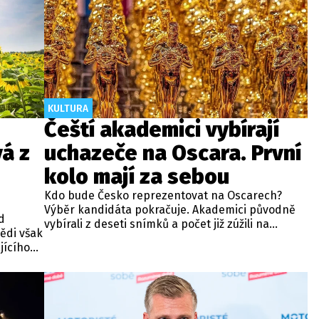
KULTURA
Čeští akademici vybírají
á z
uchazeče na Oscara. První
kolo mají za sebou
Kdo bude Česko reprezentovat na Oscarech?
Výběr kandidáta pokračuje. Akademici původně
d
vybírali z deseti snímků a počet již zúžili na
ědi však
polovinu. Informovala o tom Česká filmová a
jícího
televizní akademie.
azně