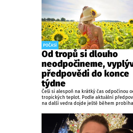
POČASÍ
Od tropů si dlouho
neodpočineme, vyplýv
předpovědi do konce
týdne
Češi si alespoň na krátký čas odpočinou o
tropických teplot. Podle aktuální předpov
na další vedra dojde ještě během probíha
týdne. Nedělní maxima budou šplhat výr
přes 30 stupňů.