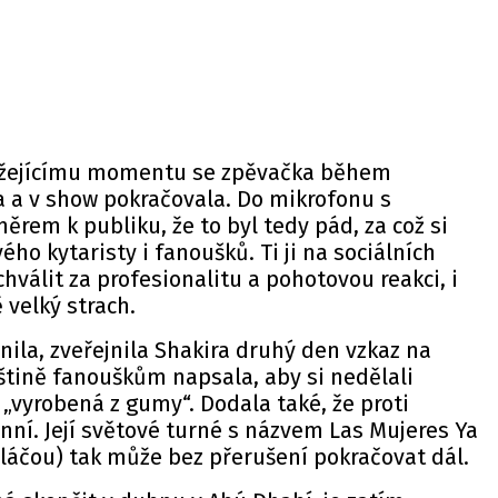
lížejícímu momentu se zpěvačka během
a a v show pokračovala. Do mikrofonu s
em k publiku, že to byl tedy pád, za což si
ého kytaristy i fanoušků. Ti ji na sociálních
chválit za profesionalitu a pohotovou reakci, i
 velký strach.
nila, zveřejnila Shakira druhý den vzkaz na
štině fanouškům napsala, aby si nedělali
ý „vyrobená z gumy“. Dodala také, že proti
ní. Její světové turné s názvem Las Mujeres Ya
láčou) tak může bez přerušení pokračovat dál.