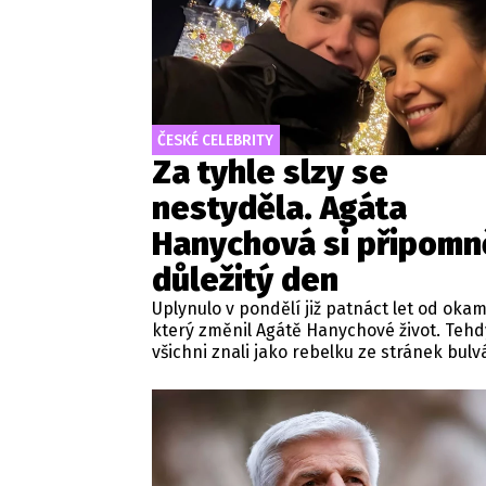
ČESKÉ CELEBRITY
Za tyhle slzy se
nestyděla. Agáta
Hanychová si připomn
důležitý den
Uplynulo v pondělí již patnáct let od okam
který změnil Agátě Hanychové život. Tehdy
všichni znali jako rebelku ze stránek bulv
médií. Jenže v létě 2011 se začal psát doce
životní příběh.