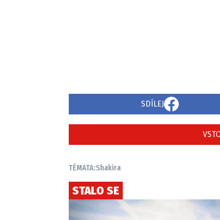
SDÍLEJ
VSTO
TÉMATA:
Shakira
STALO SE