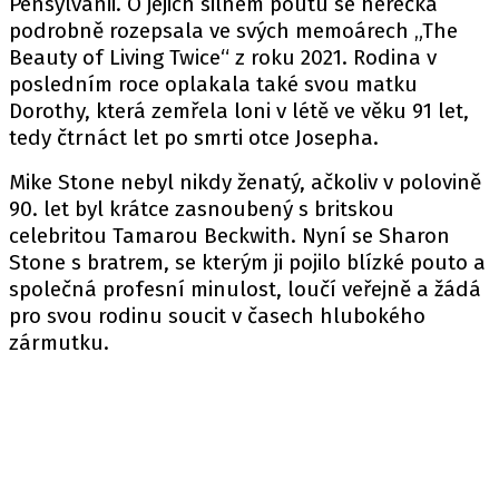
Pensylvánii. O jejich silném poutu se herečka
podrobně rozepsala ve svých memoárech „The
Beauty of Living Twice“ z roku 2021. Rodina v
posledním roce oplakala také svou matku
Dorothy, která zemřela loni v létě ve věku 91 let,
tedy čtrnáct let po smrti otce Josepha.
Mike Stone nebyl nikdy ženatý, ačkoliv v polovině
90. let byl krátce zasnoubený s britskou
celebritou Tamarou Beckwith. Nyní se Sharon
Stone s bratrem, se kterým ji pojilo blízké pouto a
společná profesní minulost, loučí veřejně a žádá
pro svou rodinu soucit v časech hlubokého
zármutku.