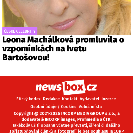
ČESKÉ CELEBRITY
Leona Machálková promluvila o
vzpomínkách na Ivetu
Bartošovou!
Etický kodex
Redakce
Kontakt
Vydavatel
Inzerce
Osobní údaje / Cookies
Volná místa
Copyright @ 2021-2026 INCORP MEDIA GROUP s.r.o., a
dodavatelé INCORP images, Profimedia a ČTK.
Jakékoliv užití obsahu včetne převzetí, šíření či dalšího
zpřístupňování článků a fotografií je bez souhlasu INCORP