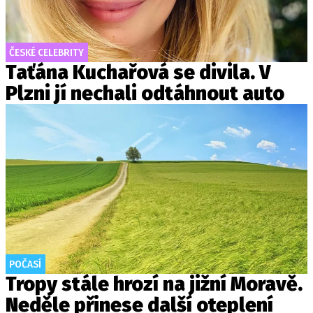
ČESKÉ CELEBRITY
Taťána Kuchařová se divila. V
Plzni jí nechali odtáhnout auto
POČASÍ
Tropy stále hrozí na jižní Moravě.
Neděle přinese další oteplení