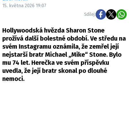
Pošlete e-mail na newsbox.cz
15. května 2026 19:07
Sdílej:
ETICKÝ KODEX
Hollywoodská hvězda Sharon Stone
REDAKCE
prožívá další bolestné období. Ve středu na
KONTAKT
svém Instagramu oznámila, že zemřel její
VYDAVATEL
nejstarší bratr Michael „Mike“ Stone. Bylo
INZERCE
mu 74 let. Herečka ve svém příspěvku
OSOBNÍ ÚDAJE / COOKIES
uvedla, že její bratr skonal po dlouhé
VOLNÁ MÍSTA
nemoci.
Provozovatelem serveru newsbox.cz je
INCORP MEDIA GROUP s.r.o., IČ: 118 23 054