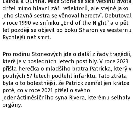
Lairda a Quinna. Mike Stone se sice většinu života
držel mimo hlavní záři reflektorů, ale stejně jako
jeho slavná sestra se věnoval herectví. Debutoval
v roce 1990 ve snímku „End of the Night“ a o pět
let později se objevil po boku Sharon ve westernu
Rychlejší než smrt.
Pro rodinu Stoneových jde o další z řady tragédií,
které je v posledních letech postihly. V roce 2023
přišla herečka o mladšího bratra Patricka, který v
pouhých 57 letech podlehl infarktu. Tato ztráta
byla o to bolestnější, že Patrick zemřel jen krátce
poté, co v roce 2021 přišel o svého
jedenáctiměsíčního syna Riverа, kterému selhaly
orgány.