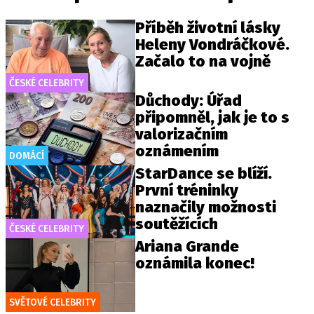
Příběh životní lásky
Heleny Vondráčkové.
Začalo to na vojně
ČESKÉ CELEBRITY
Důchody: Úřad
připomněl, jak je to s
valorizačním
oznámením
DOMÁCÍ
StarDance se blíží.
První tréninky
naznačily možnosti
soutěžících
ČESKÉ CELEBRITY
Ariana Grande
oznámila konec!
SVĚTOVÉ CELEBRITY