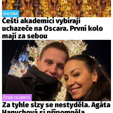
KULTURA
Čeští akademici vybírají
uchazeče na Oscara. První kolo
mají za sebou
ČESKÉ CELEBRITY
Za tyhle slzy se nestyděla. Agáta
Hanychová si připomněla