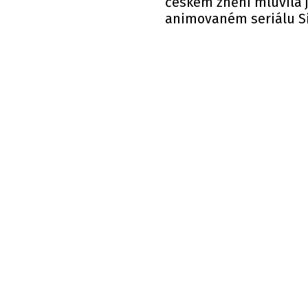
českém znění mluvila 
animovaném seriálu S