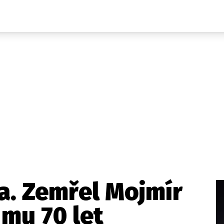
Domácí
České celebrity
Zahraničí
Světové celebrity
Počasí
Krimi
Ekonomika
Kultura
Společnost
Sport
a. Zemřel Mojmír
 mu 70 let
takt
Vydavatel
Inzerce
Osobní údaje / Cookies
Volná míst