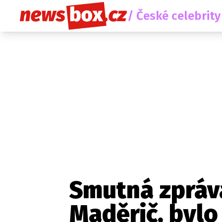
/ České celebrity
Smutná zpráv
Maděrič, bylo
Etický kodex
Redakce
Kon