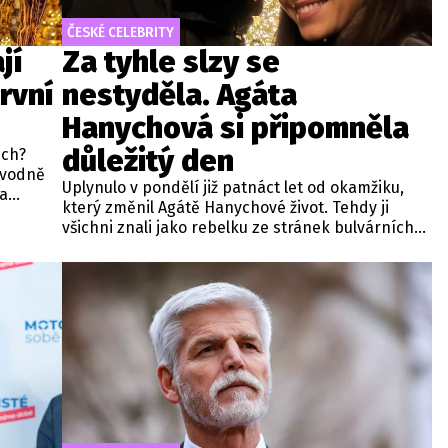
ČESKÉ CELEBRITY
jí
Za tyhle slzy se
rvní
nestyděla. Agáta
Hanychová si připomněla
důležitý den
ech?
ůvodně
Uplynulo v pondělí již patnáct let od okamžiku,
na
který změnil Agátě Hanychové život. Tehdy ji
á a
všichni znali jako rebelku ze stránek bulvárních
médií. Jenže v létě 2011 se začal psát docela jiný
životní příběh.