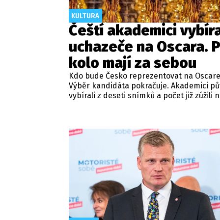
KULTURA
Čeští akademici vybíra
uchazeče na Oscara. P
kolo mají za sebou
Kdo bude Česko reprezentovat na Oscar
Výběr kandidáta pokračuje. Akademici p
vybírali z deseti snímků a počet již zúžili 
polovinu. Informovala o tom Česká filmov
televizní akademie.