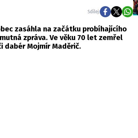
Sdílej:
bec zasáhla na začátku probíhajícího
mutná zpráva. Ve věku 70 let zemřel
či dabér Mojmír Maděrič.