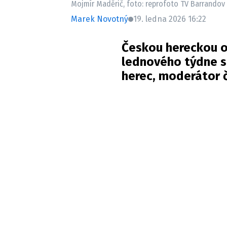
Mojmír Maděrič, foto: reprofoto TV Barrandov
Marek Novotný
19. ledna 2026 16:22
Českou hereckou o
lednového týdne s
herec, moderátor 