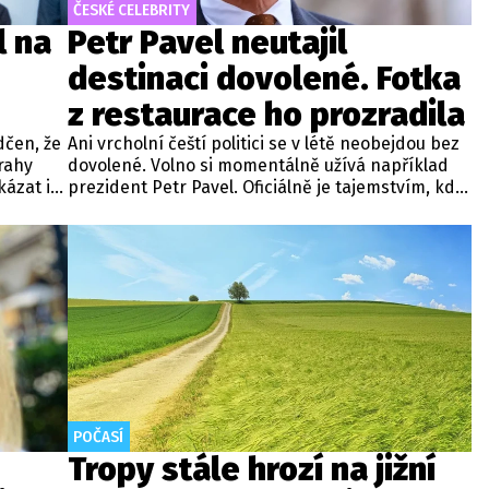
ČESKÉ CELEBRITY
l na
Petr Pavel neutajil
destinaci dovolené. Fotka
z restaurace ho prozradila
dčen, že
Ani vrcholní čeští politici se v létě neobejdou bez
rahy
dovolené. Volno si momentálně užívá například
kázat i
prezident Petr Pavel. Oficiálně je tajemstvím, kde
zahájila
hlava státu tráví čas. Na sociálních sítích se
nicméně objevila fotografie, která leccos
odhaluje.
POČASÍ
Tropy stále hrozí na jižní