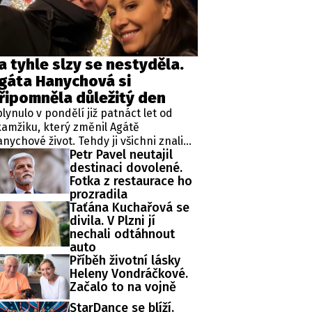
ěh, fotografie, videa?
a tyhle slzy se nestyděla.
gáta Hanychová si
řipomněla důležitý den
lynulo v pondělí již patnáct let od
amžiku, který změnil Agátě
nychové život. Tehdy ji všichni znali
Petr Pavel neutajil
ko rebelku ze stránek bulvárních
destinaci dovolené.
dií. Jenže v létě 2011 se začal psát
Fotka z restaurace ho
cela jiný životní příběh.
prozradila
Taťána Kuchařová se
divila. V Plzni jí
nechali odtáhnout
auto
Příběh životní lásky
Heleny Vondráčkové.
Začalo to na vojně
StarDance se blíží.