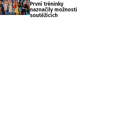
První tréninky
naznačily možnosti
soutěžících