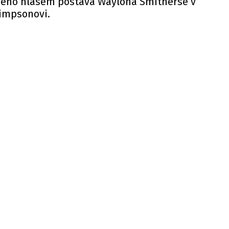
jeho hlasem postava Waylona Smitherse v
impsonovi.