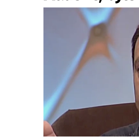
Provozovatelem serveru ne
Zaznamenali jste udál