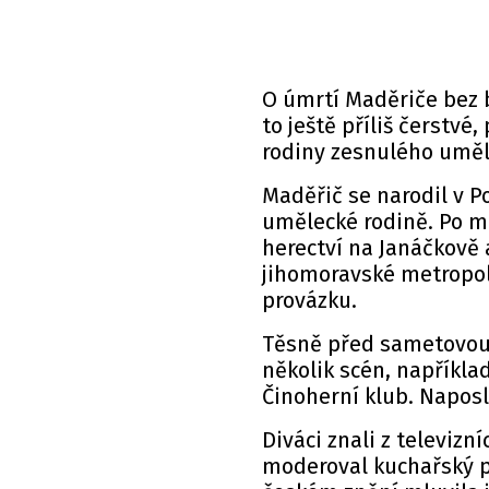
O úmrtí Maděriče bez 
to ještě příliš čerstvé
rodiny zesnulého umě
Maděřič se narodil v P
umělecké rodině. Po m
herectví na Janáčkově
jihomoravské metropoli
provázku.
Těsně před sametovou r
několik scén, napříkla
Činoherní klub. Napos
Diváci znali z televizn
moderoval kuchařský 