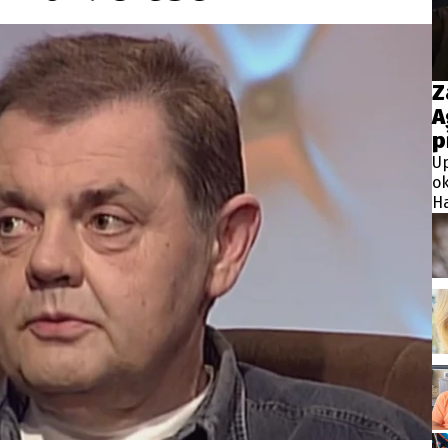
wsbox.cz je INCORP MEDIA GROUP s.r.o., IČ: 118 23 054
ost? Máte pro nás důležitou zprávu, příb
Z
A
Pošlete nám mail na:
redakce@newsbox.cz
p
Nejlepší z vás odměníme
Up
ok
Ha
ja
mé
do