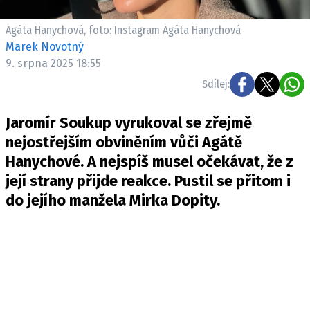
Pošlete e-mail na newsbox.cz
Agáta Hanychová, foto: Instagram Agáta Hanychová
Marek Novotný
ETICKÝ KODEX
9. srpna 2025 18:55
REDAKCE
Sdílej:
KONTAKT
VYDAVATEL
Jaromír Soukup vyrukoval se zřejmě
INZERCE
nejostřejším obviněním vůči Agátě
OSOBNÍ ÚDAJE / COOKIES
Hanychové. A nejspíš musel očekávat, že z
její strany přijde reakce. Pustil se přitom i
VOLNÁ MÍSTA
do jejího manžela Mirka Dopity.
Provozovatelem serveru newsbox.cz je
INCORP MEDIA GROUP s.r.o., IČ: 118 23 054