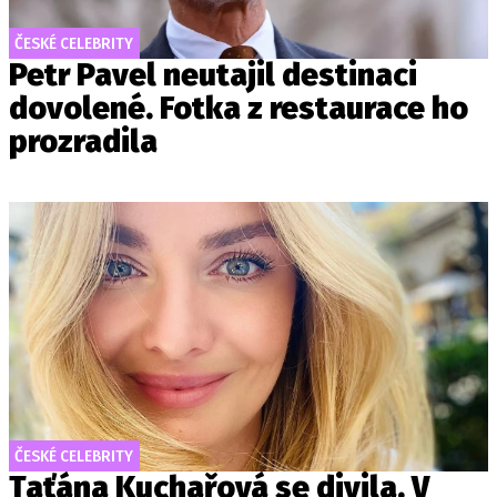
ČESKÉ CELEBRITY
Petr Pavel neutajil destinaci
dovolené. Fotka z restaurace ho
prozradila
ČESKÉ CELEBRITY
Taťána Kuchařová se divila. V