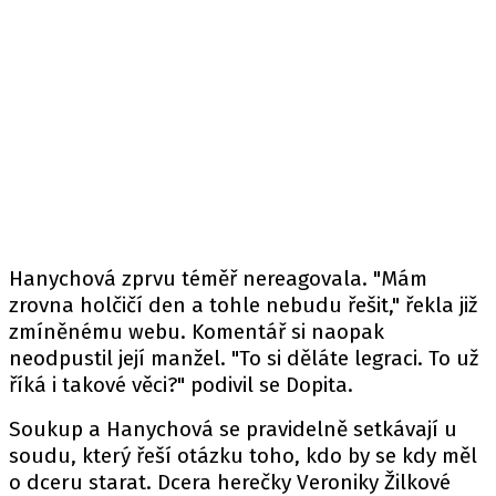
Hanychová zprvu téměř nereagovala. "Mám
zrovna holčičí den a tohle nebudu řešit," řekla již
zmíněnému webu. Komentář si naopak
neodpustil její manžel. "To si děláte legraci. To už
říká i takové věci?" podivil se Dopita.
Soukup a Hanychová se pravidelně setkávají u
soudu, který řeší otázku toho, kdo by se kdy měl
o dceru starat. Dcera herečky Veroniky Žilkové