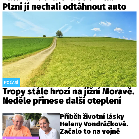
Plzni jí nechali odtáhnout auto
POČASÍ
Tropy stále hrozí na jižní Moravě.
Neděle přinese další oteplení
Příběh životní lásky
Heleny Vondráčkové.
Začalo to na vojně