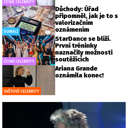
ČESKÉ CELEBRITY
Důchody: Úřad
připomněl, jak je to s
valorizačním
oznámením
DOMÁCÍ
StarDance se blíží.
První tréninky
naznačily možnosti
soutěžících
ČESKÉ CELEBRITY
Ariana Grande
oznámila konec!
SVĚTOVÉ CELEBRITY