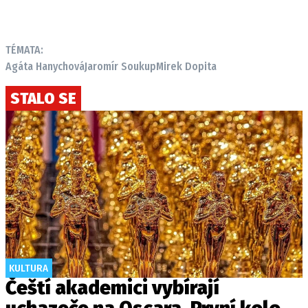
TÉMATA:
Agáta Hanychová
Jaromír Soukup
Mirek Dopita
STALO SE
KULTURA
Čeští akademici vybírají