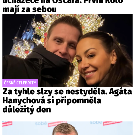
uchazeče na Oscara. První kolo
mají za sebou
ČESKÉ CELEBRITY
Za tyhle slzy se nestyděla. Agáta
Hanychová si připomněla
důležitý den