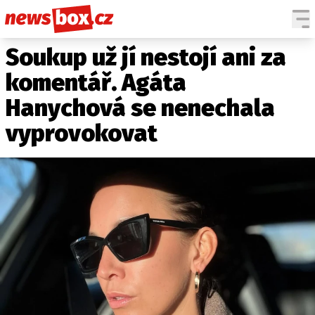
Soukup už jí nestojí ani za
DOMÁCÍ
ČESKÉ CELEBRITY
ZAHRANIČÍ
SVĚTOVÉ CELEBRITY
komentář. Agáta
POČASÍ
Hanychová se nenechala
KRIMI
vyprovokovat
EKONOMIKA
KULTURA
SPOLEČNOST
SPORT
SLEDUJTE NÁS NA
|
Máte příběh, fotku nebo video?