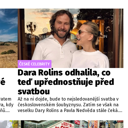
ČESKÉ CELEBRITY
Dara Rolins odhalila, co
vé
teď upřednostňuje před
svatbou
vratem
Až na ni dojde, bude to nejsledovanější svatba v
ra, kdy
československém šoubyznysu. Zatím se však na
ňů.
veselku Dary Rolins a Pavla Nedvěda stále čeká.
plývá z
Nic navíc nenasvědčuje tomu, že by měla
o ústavu
proběhnout například o nadcházejícím víkendu
či v dohledné době.