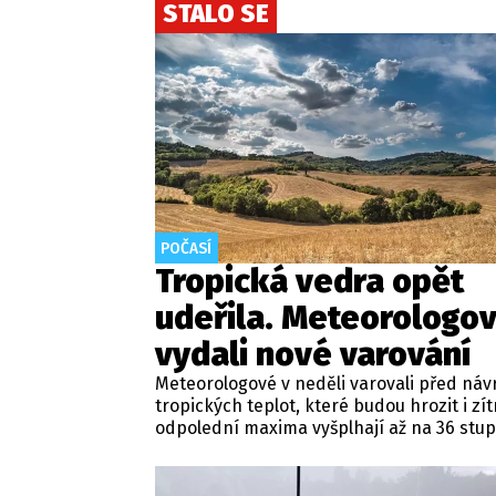
STALO SE
POČASÍ
Tropická vedra opět
udeřila. Meteorologo
vydali nové varování
Meteorologové v neděli varovali před ná
tropických teplot, které budou hrozit i zít
odpolední maxima vyšplhají až na 36 stup
Nadále panuje také nebezpečí požárů, vy
výstrahy Českého hydrometeorologickéh
(ČHMÚ).