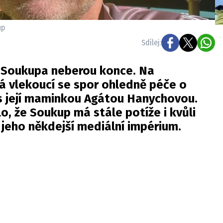
up
Sdílej:
 Soukupa neberou konce. Na
á vlekoucí se spor ohledně péče o
 s její maminkou Agátou Hanychovou.
o, že Soukup má stále potíže i kvůli
 jeho někdejší mediální impérium.