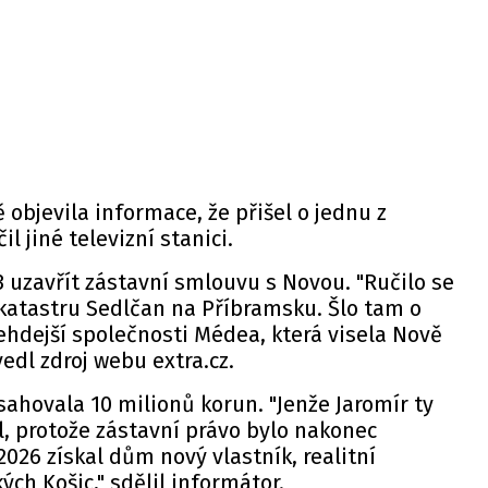
 objevila informace, že přišel o jednu z
il jiné televizní stanici.
 uzavřít zástavní smlouvu s Novou. "Ručilo se
katastru Sedlčan na Příbramsku. Šlo tam o
ehdejší společnosti Médea, která visela Nově
vedl zdroj
webu
extra.cz.
ahovala 10 milionů korun. "Jenže Jaromír ty
l, protože zástavní právo bylo nakonec
2026 získal dům nový vlastník, realitní
ch Košic," sdělil informátor.