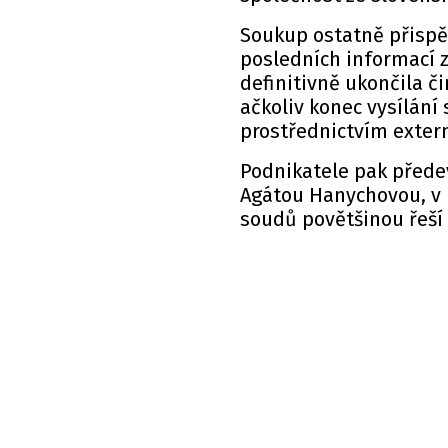
Soukup ostatně přispěl
posledních informací 
definitivně ukončila č
ačkoliv konec vysílání
prostřednictvím extern
Podnikatele pak přede
Agátou Hanychovou, v 
soudů povětšinou řeší 