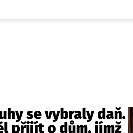
Domácí
České celebrity
Zahraničí
Světové celebrity
Počasí
Krimi
Ekonomika
Kultura
Společnost
Sport
hy se vybraly daň.
 přijít o dům, jímž
takt
Vydavatel
Inzerce
Osobní údaje / Cookies
Volná míst