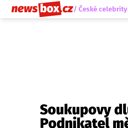
/ České celebrity
Soukupovy dlu
Podnikatel měl
Etický kodex
Redakce
Kon