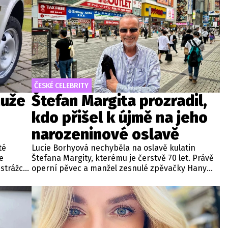
ČESKÉ CELEBRITY
muže
Štefan Margita prozradil,
kdo přišel k újmě na jeho
narozeninové oslavě
té
Lucie Borhyová nechyběla na oslavě kulatin
e
Štefana Margity, kterému je čerstvě 70 let. Právě
 strážců
operní pěvec a manžel zesnulé zpěvačky Hany
m
Zagorové prozradil, že hvězda zpravodajství
televize Nova byla hlavní postavou nešťastného
incidentu.