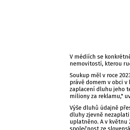
V médiích se konkrétně
nemovitostí, kterou ruč
Soukup měl v roce 2023
právě domem v obci v 
zaplacení dluhu jeho t
miliony za reklamu," u
Výše dluhů údajně přes
dluhy zjevně nezaplati
uplatněno. A v květnu 
společnost ze slovenský