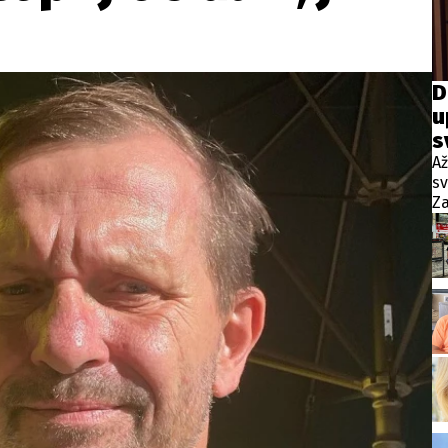
wsbox.cz je INCORP MEDIA GROUP s.r.o., IČ: 118 23 054
ost? Máte pro nás důležitou zprávu, příb
D
u
Pošlete nám mail na:
redakce@newsbox.cz
s
Nejlepší z vás odměníme
Až
s
Za
Pa
ne
p
ví