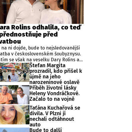
ěh, fotografie, videa?
ara Rolins odhalila, co teď
přednostňuje před
vatbou
 na ni dojde, bude to nejsledovanější
vatba v československém šoubyznysu.
tím se však na veselku Dary Rolins a
Štefan Margita
vla Nedvěda stále čeká. Nic navíc
prozradil, kdo přišel k
nasvědčuje tomu, že by měla
újmě na jeho
roběhnout například o nadcházejícím
narozeninové oslavě
kendu či v dohledné době.
Příběh životní lásky
Heleny Vondráčkové.
Začalo to na vojně
Taťána Kuchařová se
divila. V Plzni jí
nechali odtáhnout
auto
Bude to další