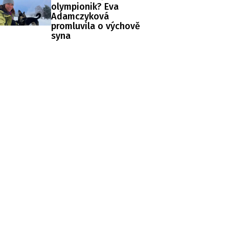
olympionik? Eva
Adamczyková
promluvila o výchově
syna