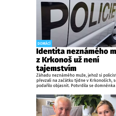
DOMÁCÍ
Identita neznámého 
z Krkonoš už není
tajemstvím
Záhadu neznámého muže, jehož si policis
převzali na začátku týdne v Krkonoších, s
podařilo objasnit. Potvrdila se domněnka
zákona, že se jedná o cizince. Policie o to
informovala na webu.