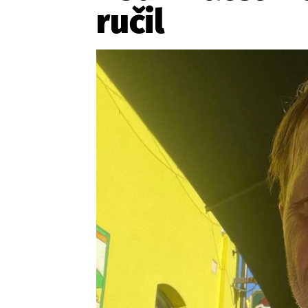
Provozovatelem serveru ne
ručil
Zaznamenali jste udál