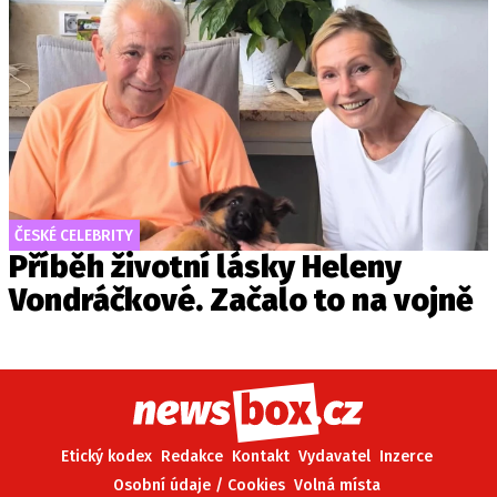
ČESKÉ CELEBRITY
Příběh životní lásky Heleny
Vondráčkové. Začalo to na vojně
Etický kodex
Redakce
Kontakt
Vydavatel
Inzerce
Osobní údaje / Cookies
Volná místa