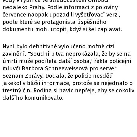
nedaleko Prahy. Podle informací z poloviny
července naopak upozadili vyšetřovací verzi,
podle které se protagonista úspěšného
dokumentu mohl utopit, když si šel zaplavat.
Nyní bylo definitivně vyloučeno možné cizí
zavinění. "Soudní pitva neprokázala, že by se na
úmrtí muže podílela další osoba,"
řekla
policejní
mluvčí Barbora Schneeweissová pro server
Seznam Zprávy. Dodala, že policie nesdělí
jakékoliv bližší informace, protože se nejednalo o
trestný čin. Rodina si navíc nepřeje, aby se cokoliv
dalšího komunikovalo.