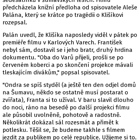
předcházela knižní předloha od spisovatele Aleše
Palána, který se krátce po tragédii o Klišíkovi
rozepsal.
Palán uvedl, že Klišíka naposledy viděl v pátek po
premiéře filmu v Karlových Varech. František
nebyl sám, dostavil se i jeho bratr, druhý hrdina
dokumentu. "Oba do Varů přijeli, prošli se po
červeném koberci a po skončení projekce mávali
tleskajícím divákům," popsal spisovatel.
"Ondra se spíš styděl (a ještě ten den odjel domů
na Šumavu, někdo se ostatně musí postarat o
zvířata), Franta si to užíval. V baru slavil dlouho
do noci, ráno na besedě po další projekci filmu
ale působil uvolněně, pohotově a radostně.
Několikrát dokázal sál rozesmát a přimět k
potlesku. Těšil se, že budeme takhle s filmem
jezdit za publikem po celé republice. Užijeme si to.