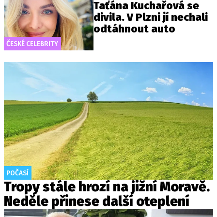
Taťána Kuchařová se
divila. V Plzni jí nechali
odtáhnout auto
ČESKÉ CELEBRITY
POČASÍ
Tropy stále hrozí na jižní Moravě.
Neděle přinese další oteplení