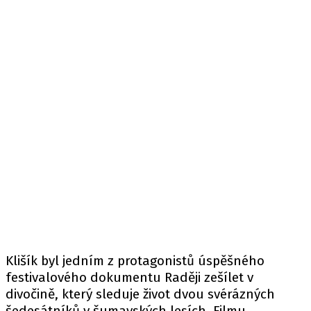
Klišík byl jedním z protagonistů úspěšného
festivalového dokumentu Raději zešílet v
divočině, který sleduje život dvou svérázných
šedesátníků v šumavských lesích. Filmu