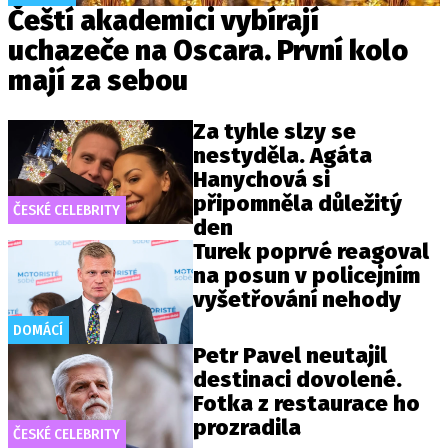
Čeští akademici vybírají
uchazeče na Oscara. První kolo
mají za sebou
Za tyhle slzy se
nestyděla. Agáta
Hanychová si
připomněla důležitý
ČESKÉ CELEBRITY
den
Turek poprvé reagoval
na posun v policejním
vyšetřování nehody
DOMÁCÍ
Petr Pavel neutajil
destinaci dovolené.
Fotka z restaurace ho
prozradila
ČESKÉ CELEBRITY