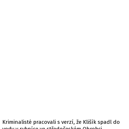
Kriminalisté pracovali s verzí, že Klišík spadl do
vody v rybníce ve středočeském Ohrobci