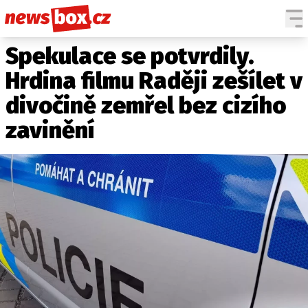
Spekulace se potvrdily.
DOMÁCÍ
ČESKÉ CELEBRITY
ZAHRANIČÍ
SVĚTOVÉ CELEBRITY
Hrdina filmu Raději zešílet v
POČASÍ
divočině zemřel bez cizího
KRIMI
zavinění
EKONOMIKA
KULTURA
SPOLEČNOST
SPORT
SLEDUJTE NÁS NA
|
Máte příběh, fotku nebo video?