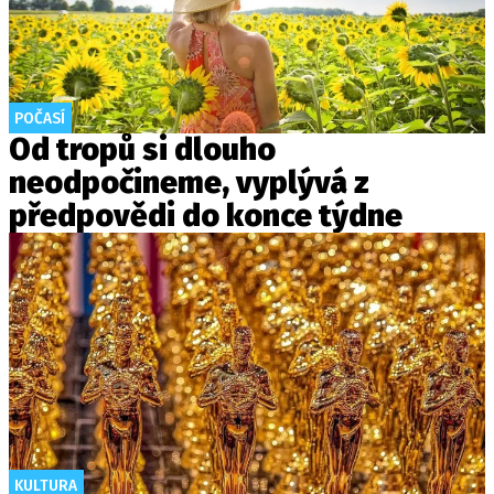
POČASÍ
Od tropů si dlouho
neodpočineme, vyplývá z
předpovědi do konce týdne
KULTURA