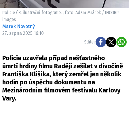
Pošlete e-mail na newsbox.cz
Policie ČR, ilustrační fotografie. , foto: Adam Mráček / INCORP
images
ETICKÝ KODEX
Marek Novotný
REDAKCE
27. srpna 2025 16:10
KONTAKT
Sdílej:
VYDAVATEL
Policie uzavřela případ nešťastného
INZERCE
úmrtí hrdiny filmu Raději zešílet v divočině
OSOBNÍ ÚDAJE / COOKIES
Františka Klišíka, který zemřel jen několik
VOLNÁ MÍSTA
hodin po úspěchu dokumentu na
Mezinárodním filmovém festivalu Karlovy
Vary.
Provozovatelem serveru newsbox.cz je
INCORP MEDIA GROUP s.r.o., IČ: 118 23 054