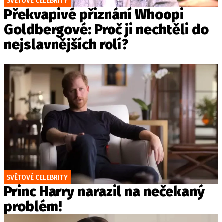
SVĚTOVÉ CELEBRITY
Překvapivé přiznání Whoopi
Goldbergové: Proč ji nechtěli do
nejslavnějších rolí?
SVĚTOVÉ CELEBRITY
Princ Harry narazil na nečekaný
problém!