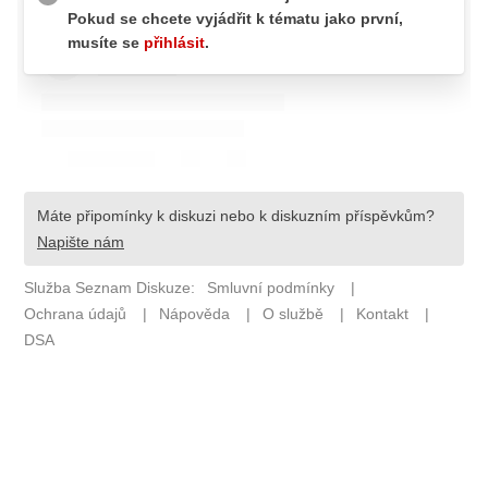
Pošlete e-mail na newsbox.cz
ETICKÝ KODEX
REDAKCE
KONTAKT
VYDAVATEL
INZERCE
OSOBNÍ ÚDAJE / COOKIES
VOLNÁ MÍSTA
Provozovatelem serveru newsbox.cz je
INCORP MEDIA GROUP s.r.o., IČ: 118 23 054