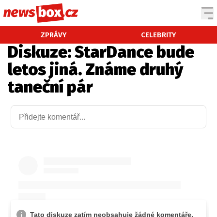
DOMÁCÍ
ČESKÉ CELEBRITY
ZPRÁVY
CELEBRITY
Diskuze: StarDance bude
ZAHRANIČÍ
SVĚTOVÉ CELEBRITY
letos jiná. Známe druhý
POČASÍ
taneční pár
KRIMI
EKONOMIKA
KULTURA
SPOLEČNOST
SPORT
SLEDUJTE NÁS NA
|
Máte příběh, fotku nebo video?