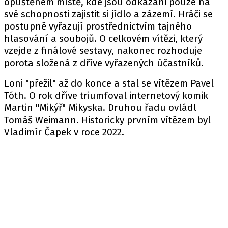
opuštěném místě, kde jsou odkázáni pouze na
své schopnosti zajistit si jídlo a zázemí. Hráči se
postupně vyřazují prostřednictvím tajného
hlasování a soubojů. O celkovém vítězi, který
vzejde z finálové sestavy, nakonec rozhoduje
porota složená z dříve vyřazených účastníků.
Loni "přežil" až do konce a stal se vítězem Pavel
Tóth. O rok dříve triumfoval internetový komik
Martin "Mikýř" Mikyska. Druhou řadu ovládl
Tomáš Weimann. Historicky prvním vítězem byl
Vladimír Čapek v roce 2022.