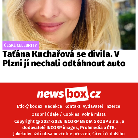
ČESKÉ CELEBRITY
Taťána Kuchařová se divila. V
Plzni jí nechali odtáhnout auto
Etický kodex
Redakce
Kontakt
Vydavatel
Inzerce
Osobní údaje / Cookies
Volná místa
Copyright @ 2021-2026 INCORP MEDIA GROUP s.r.o., a
dodavatelé INCORP images, Profimedia a ČTK.
Jakékoliv užití obsahu včetne převzetí, šíření či dalšího