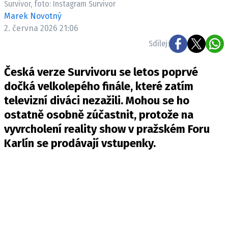
Survivor, foto: Instagram Survivor
Pošlete e-mail na newsbox.cz
Marek Novotný
2. června 2026 21:06
ETICKÝ KODEX
Sdílej:
REDAKCE
Česká verze Survivoru se letos poprvé
KONTAKT
dočká velkolepého finále, které zatím
VYDAVATEL
televizní diváci nezažili. Mohou se ho
INZERCE
ostatně osobně zúčastnit, protože na
OSOBNÍ ÚDAJE / COOKIES
vyvrcholení reality show v pražském Foru
VOLNÁ MÍSTA
Karlín se prodávají vstupenky.
Provozovatelem serveru newsbox.cz je
INCORP MEDIA GROUP s.r.o., IČ: 118 23 054