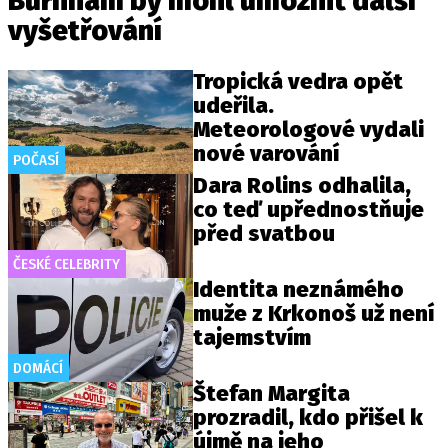
Burnham by mohl umožnit další
vyšetřování
Tropická vedra opět
udeřila.
Meteorologové vydali
nové varování
POČASÍ
Dara Rolins odhalila,
co teď upřednostňuje
před svatbou
ČESKÉ CELEBRITY
Identita neznámého
muže z Krkonoš už není
tajemstvím
DOMÁCÍ
Štefan Margita
prozradil, kdo přišel k
újmě na jeho