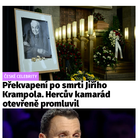
ČESKÉ CELEBRITY
Překvapení po smrti Jiřího
Krampola. Hercův kamarád
otevřeně promluvil