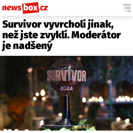
Survivor vyvrcholí jinak,
DOMÁCÍ
ČESKÉ CELEBRITY
ZAHRANIČÍ
SVĚTOVÉ CELEBRITY
než jste zvyklí. Moderátor
POČASÍ
je nadšený
KRIMI
EKONOMIKA
KULTURA
SPOLEČNOST
SPORT
SLEDUJTE NÁS NA
|
Máte příběh, fotku nebo video?