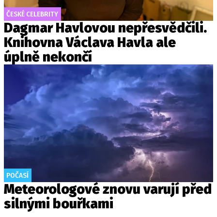
ČESKÉ CELEBRITY
Dagmar Havlovou nepřesvědčili.
Knihovna Václava Havla ale
úplně nekončí
POČASÍ
Meteorologové znovu varují před
silnými bouřkami