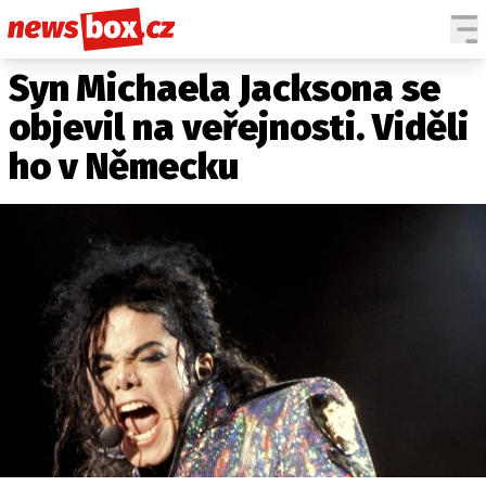
Syn Michaela Jacksona se
DOMÁCÍ
ČESKÉ CELEBRITY
ZAHRANIČÍ
SVĚTOVÉ CELEBRITY
objevil na veřejnosti. Viděli
POČASÍ
ho v Německu
KRIMI
EKONOMIKA
KULTURA
SPOLEČNOST
SPORT
SLEDUJTE NÁS NA
|
Máte příběh, fotku nebo video?