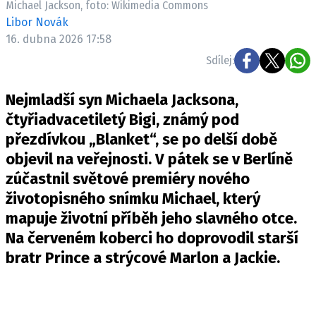
Michael Jackson, foto: Wikimedia Commons
Pošlete e-mail na newsbox.cz
Libor Novák
16. dubna 2026 17:58
ETICKÝ KODEX
Sdílej:
REDAKCE
Nejmladší syn Michaela Jacksona,
KONTAKT
čtyřiadvacetiletý Bigi, známý pod
VYDAVATEL
přezdívkou „Blanket“, se po delší době
INZERCE
objevil na veřejnosti. V pátek se v Berlíně
OSOBNÍ ÚDAJE / COOKIES
zúčastnil světové premiéry nového
VOLNÁ MÍSTA
životopisného snímku Michael, který
mapuje životní příběh jeho slavného otce.
Na červeném koberci ho doprovodil starší
bratr Prince a strýcové Marlon a Jackie.
Provozovatelem serveru newsbox.cz je
INCORP MEDIA GROUP s.r.o., IČ: 118 23 054