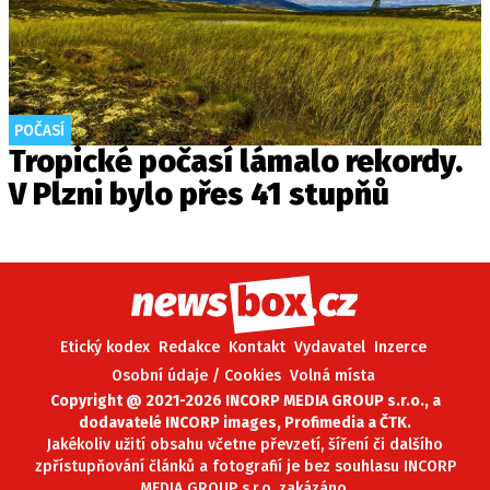
POČASÍ
Tropické počasí lámalo rekordy.
V Plzni bylo přes 41 stupňů
Etický kodex
Redakce
Kontakt
Vydavatel
Inzerce
Osobní údaje / Cookies
Volná místa
Copyright @ 2021-2026 INCORP MEDIA GROUP s.r.o., a
dodavatelé INCORP images, Profimedia a ČTK.
Jakékoliv užití obsahu včetne převzetí, šíření či dalšího
zpřístupňování článků a fotografií je bez souhlasu INCORP
MEDIA GROUP s.r.o. zakázáno.