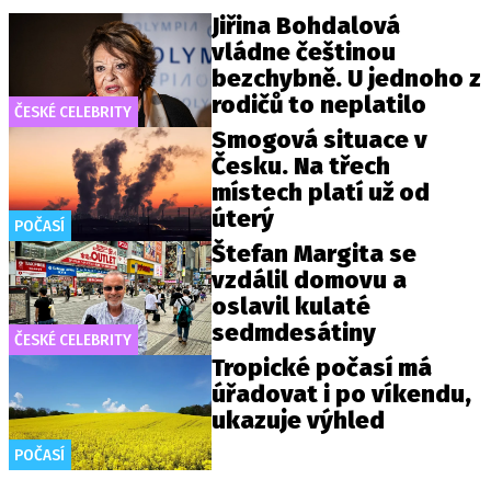
Jiřina Bohdalová
vládne češtinou
bezchybně. U jednoho z
rodičů to neplatilo
ČESKÉ CELEBRITY
Smogová situace v
Česku. Na třech
místech platí už od
úterý
POČASÍ
Štefan Margita se
vzdálil domovu a
oslavil kulaté
sedmdesátiny
ČESKÉ CELEBRITY
Tropické počasí má
úřadovat i po víkendu,
ukazuje výhled
POČASÍ