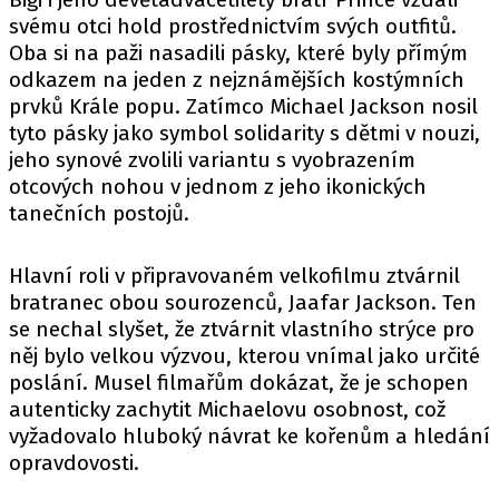
svému otci hold prostřednictvím svých outfitů.
Oba si na paži nasadili pásky, které byly přímým
odkazem na jeden z nejznámějších kostýmních
prvků Krále popu. Zatímco Michael Jackson nosil
tyto pásky jako symbol solidarity s dětmi v nouzi,
jeho synové zvolili variantu s vyobrazením
otcových nohou v jednom z jeho ikonických
tanečních postojů.
Hlavní roli v připravovaném velkofilmu ztvárnil
bratranec obou sourozenců, Jaafar Jackson. Ten
se nechal slyšet, že ztvárnit vlastního strýce pro
něj bylo velkou výzvou, kterou vnímal jako určité
poslání. Musel filmařům dokázat, že je schopen
autenticky zachytit Michaelovu osobnost, což
vyžadovalo hluboký návrat ke kořenům a hledání
opravdovosti.