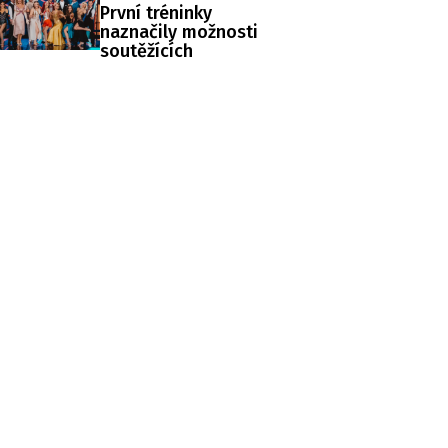
První tréninky
naznačily možnosti
soutěžících