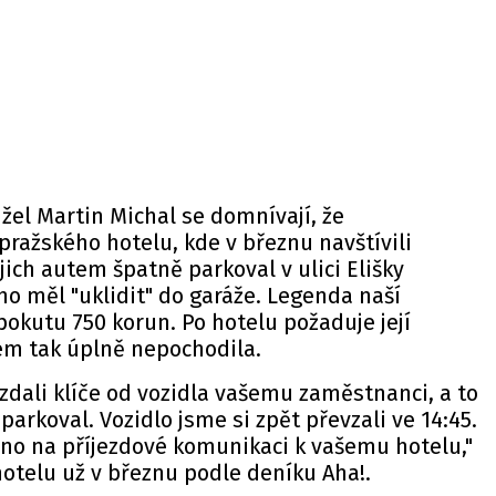
žel Martin Michal se domnívají, že
ražského hotelu, kde v březnu navštívili
jich autem špatně parkoval v ulici Elišky
ho měl "uklidit" do garáže. Legenda naší
okutu 750 korun. Po hotelu požaduje její
ém tak úplně nepochodila.
zdali klíče od vozidla vašemu zaměstnanci, a to
aparkoval. Vozidlo jsme si zpět převzali ve 14:45.
áno na příjezdové komunikaci k vašemu hotelu,"
hotelu už v březnu podle
deníku
Aha!.