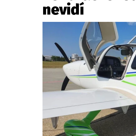
Provozovatelem serveru ne
nevidí
Zaznamenali jste udál