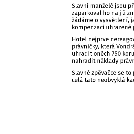
Slavní manželé jsou př
zaparkoval ho na již z
žádáme o vysvětlení, ja
kompenzaci uhrazené p
Hotel nejprve nereago
právničky, která Vondr
uhradit oněch 750 kor
nahradit náklady práv
Slavné zpěvačce se to 
celá tato neobvyklá ka