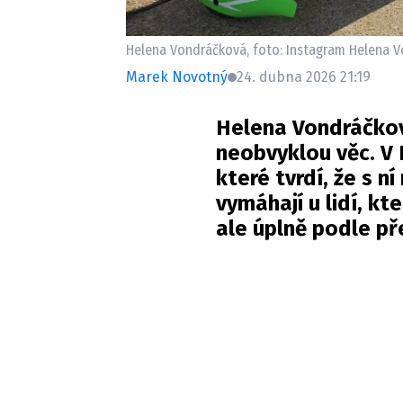
Helena Vondráčková, foto: Instagram Helena 
Marek Novotný
24. dubna 2026 21:19
Helena Vondráčkov
neobvyklou věc. V 
které tvrdí, že s n
vymáhají u lidí, kt
ale úplně podle p