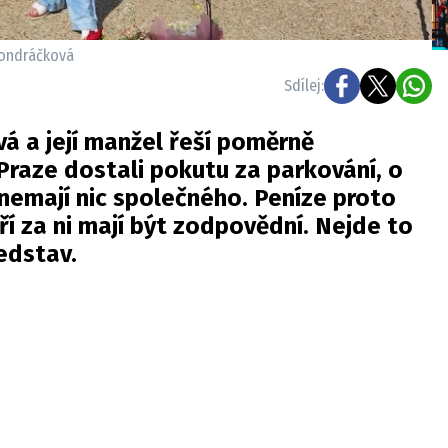
Vondráčková
Sdílej:
á a její manžel řeší poměrně
Praze dostali pokutu za parkování, o
í nemají nic společného. Peníze proto
eří za ni mají být zodpovědní. Nejde to
ředstav.