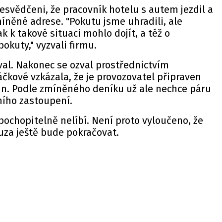
esvědčeni, že pracovník hotelu s autem jezdil a
míněné adrese. "Pokutu jsme uhradili, ale
k k takové situaci mohlo dojít, a též o
okuty," vyzvali firmu.
val. Nakonec se ozval prostřednictvím
áčkové vzkázala, že je provozovatel připraven
un. Podle zmíněného deníku už ale nechce páru
ního zastoupení.
pochopitelně nelíbí. Není proto vyloučeno, že
uza ještě bude pokračovat.