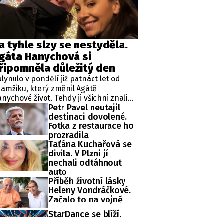
ěh, fotografie, videa?
a tyhle slzy se nestyděla.
gáta Hanychová si
řipomněla důležitý den
lynulo v pondělí již patnáct let od
amžiku, který změnil Agátě
nychové život. Tehdy ji všichni znali
Petr Pavel neutajil
ko rebelku ze stránek bulvárních
destinaci dovolené.
dií. Jenže v létě 2011 se začal psát
Fotka z restaurace ho
cela jiný životní příběh.
prozradila
Taťána Kuchařová se
divila. V Plzni jí
nechali odtáhnout
auto
Příběh životní lásky
Heleny Vondráčkové.
Začalo to na vojně
StarDance se blíží.