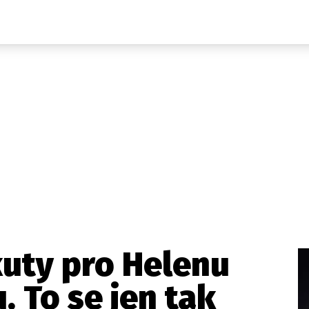
Domácí
České celebrity
Zahraničí
Světové celebrity
Počasí
Krimi
Ekonomika
Kultura
Společnost
Sport
kuty pro Helenu
 To se jen tak
takt
Vydavatel
Inzerce
Osobní údaje / Cookies
Volná míst