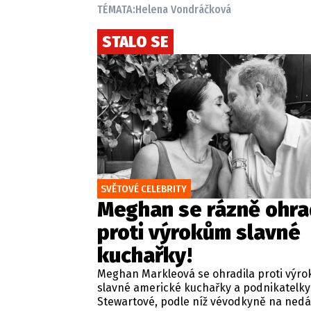
TÉMATA:
Helena Vondráčková
STALO SE
SVĚTOVÉ CELEBRITY
Meghan se rázně ohra
proti výrokům slavné
kuchařky!
Meghan Markleová se ohradila proti výr
slavné americké kuchařky a podnikatelk
Stewartové, podle níž vévodkyně na ned