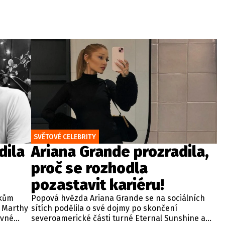
SVĚTOVÉ CELEBRITY
dila
Ariana Grande prozradila,
proč se rozhodla
pozastavit kariéru!
okům
Popová hvězda Ariana Grande se na sociálních
y Marthy
sítích podělila o své dojmy po skončení
ávné
severoamerické části turné Eternal Sunshine a