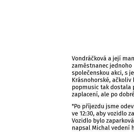
Vondráčková a její man
zaměstnanec jednoho p
společenskou akci, s je
Krásnohorské, ačkoliv 
popmusic tak dostala p
zaplacení, ale po dobr
"Po příjezdu jsme odev
ve 12:30, aby vozidlo z
Vozidlo bylo zaparkov
napsal Michal vedení 