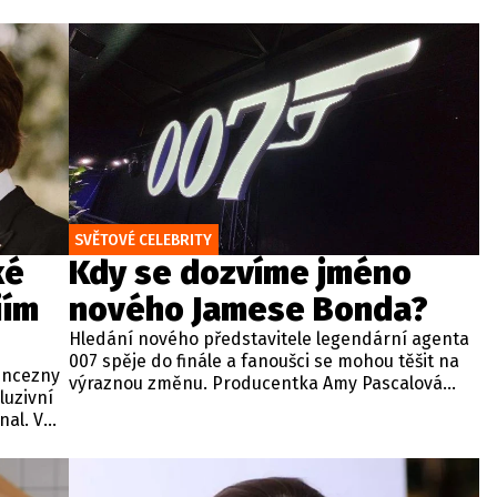
zároveň se vyjádřila ke svým nadcházejícím
lem III.
koncertům v britské metropoli. Zpěvačka své
e přitom
miliony fanoušků ujistila, že se na blížící se
ých
vystoupení v britské metropoli nesmírně těší a
nemůže se dočkat, až se se svými příznivci opět
setká.
SVĚTOVÉ CELEBRITY
ké
Kdy se dozvíme jméno
iím
nového Jamese Bonda?
Hledání nového představitele legendární agenta
007 spěje do finále a fanoušci se mohou těšit na
rincezny
výraznou změnu. Producentka Amy Pascalová
luzivní
potvrdila, že jméno nového Jamese Bonda by
al. V
mělo být oficiálně oznámeno koncem tohoto
tyl a
roku.
íbené