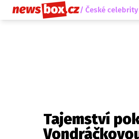
/ České celebrity
Tajemství po
Vondráčkovou.
Etický kodex
Redakce
Kon