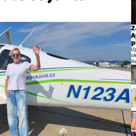
wsbox.cz je INCORP MEDIA GROUP s.r.o., IČ: 118 23 054
ost? Máte pro nás důležitou zprávu, příb
Z
A
Pošlete nám mail na:
redakce@newsbox.cz
p
Nejlepší z vás odměníme
Up
ok
Ha
ja
mé
do