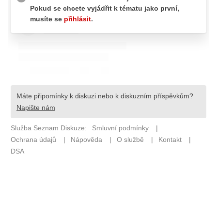
Pošlete e-mail na newsbox.cz
ETICKÝ KODEX
REDAKCE
KONTAKT
VYDAVATEL
INZERCE
OSOBNÍ ÚDAJE / COOKIES
VOLNÁ MÍSTA
Provozovatelem serveru newsbox.cz je
INCORP MEDIA GROUP s.r.o., IČ: 118 23 054