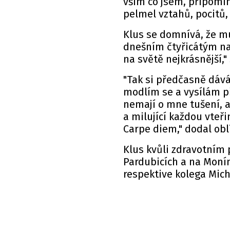
vším co jsem, připomín
pelmel vztahů, pocitů,
Klus se domnívá, že mu
dnešním čtyřicátým na
na světě nejkrásnější," 
"Tak si předčasně dává
modlím se a vysílám př
nemají o mne tušení, a
a milující každou vteři
Carpe diem," dodal obl
Klus kvůli zdravotním 
Pardubicích a na Monín
respektive kolega Mic