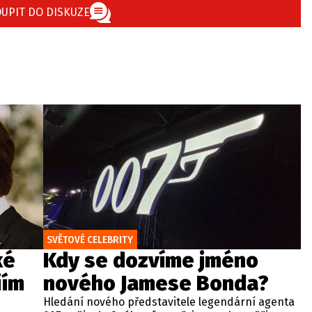
UPIT DO DISKUZE
SVĚTOVÉ CELEBRITY
ké
Kdy se dozvíme jméno
iím
nového Jamese Bonda?
Hledání nového představitele legendární agenta