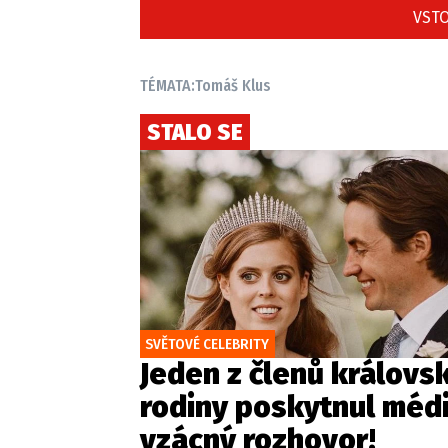
VSTO
TÉMATA:
Tomáš Klus
STALO SE
SVĚTOVÉ CELEBRITY
Jeden z členů královs
rodiny poskytnul méd
vzácný rozhovor!