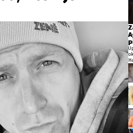
wsbox.cz je INCORP MEDIA GROUP s.r.o., IČ: 118 23 054
ost? Máte pro nás důležitou zprávu, příb
Z
A
Pošlete nám mail na:
redakce@newsbox.cz
p
Nejlepší z vás odměníme
Up
ok
Ha
ja
mé
do