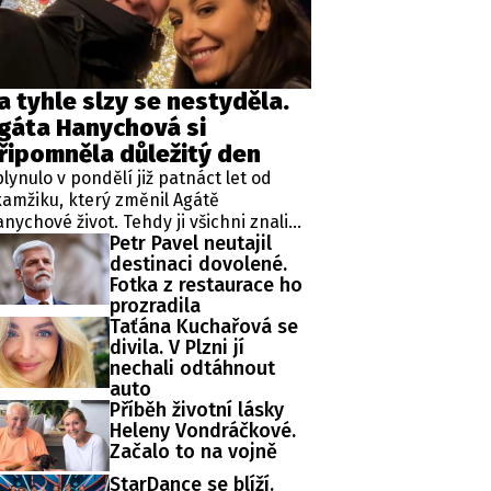
ěh, fotografie, videa?
a tyhle slzy se nestyděla.
gáta Hanychová si
řipomněla důležitý den
lynulo v pondělí již patnáct let od
amžiku, který změnil Agátě
nychové život. Tehdy ji všichni znali
Petr Pavel neutajil
ko rebelku ze stránek bulvárních
destinaci dovolené.
dií. Jenže v létě 2011 se začal psát
Fotka z restaurace ho
cela jiný životní příběh.
prozradila
Taťána Kuchařová se
divila. V Plzni jí
nechali odtáhnout
auto
Příběh životní lásky
Heleny Vondráčkové.
Začalo to na vojně
StarDance se blíží.