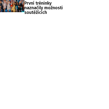
První tréninky
naznačily možnosti
soutěžících