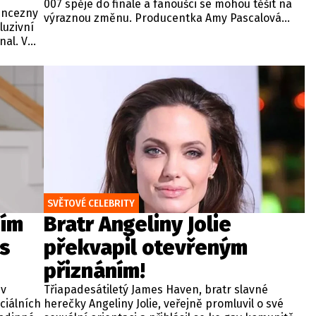
007 spěje do finále a fanoušci se mohou těšit na
rincezny
výraznou změnu. Producentka Amy Pascalová
luzivní
potvrdila, že jméno nového Jamese Bonda by
al. V
mělo být oficiálně oznámeno koncem tohoto
tyl a
roku.
íbené
SVĚTOVÉ CELEBRITY
ním
Bratr Angeliny Jolie
 s
překvapil otevřeným
přiznáním!
 v
Třiapadesátiletý James Haven, bratr slavné
ciálních
herečky Angeliny Jolie, veřejně promluvil o své