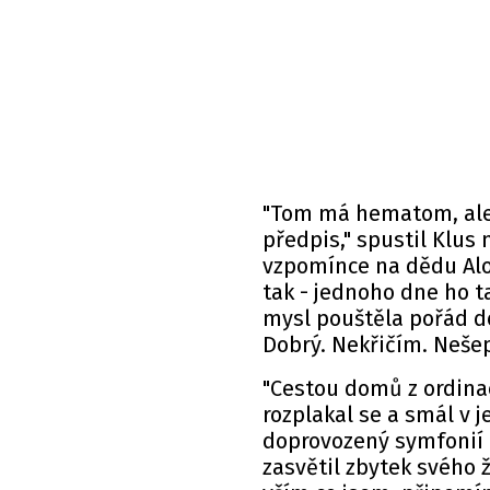
"Tom má hematom, ale 
předpis," spustil Klus 
vzpomínce na dědu Aloi
tak - jednoho dne ho t
mysl pouštěla pořád do
Dobrý. Nekřičím. Nešep
"Cestou domů z ordinac
rozplakal se a smál v
doprovozený symfonií 
zasvětil zbytek svého ž