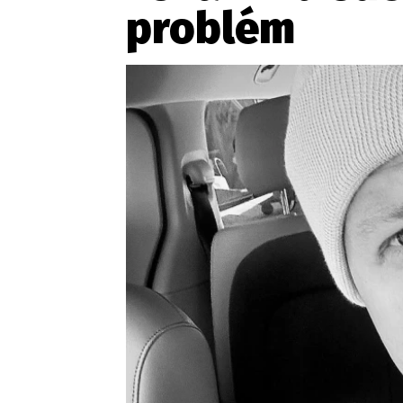
Provozovatelem serveru ne
problém
Zaznamenali jste udál