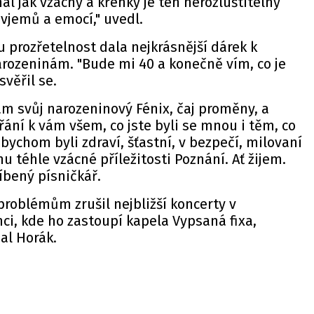
al jak vzácný a křehký je ten nerozluštitelný
 vjemů a emocí," uvedl.
 prozřetelnost dala nejkrásnější dárek k
rozeninám. "Bude mi 40 a konečně vím, co je
svěřil se.
m svůj narozeninový Fénix, čaj proměny, a
ání k vám všem, co jste byli se mnou i těm, co
bychom byli zdraví, šťastní, v bezpečí, milovaní
nu téhle vzácné příležitosti Poznání. Ať žijem.
íbený písničkář.
problémům zrušil nejbližší koncerty v
ci, kde ho zastoupí kapela Vypsaná fixa,
hal Horák.