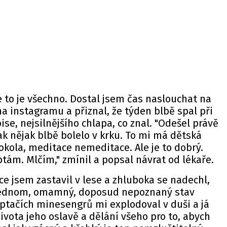
to je všechno. Dostal jsem čas naslouchat na
na instagramu a přiznal, že týden blbě spal při
se, nejsilnějšího chlapa, co znal. "Odešel právě
ak nějak blbě bolelo v krku. To mi má dětská
kola, meditace nemeditace. Ale je to dobrý.
tám. Mlčím," zmínil a popsal návrat od lékaře.
e jsem zastavil v lese a zhluboka se nadechl,
 jednom, omamný, doposud nepoznaný stav
ptačích minesengrů mi explodoval v duši a já
ivota jeho oslavě a dělání všeho pro to, abych