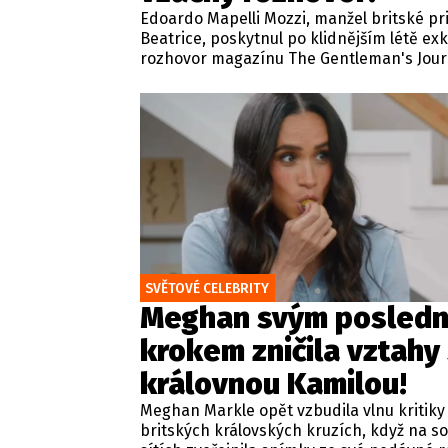
Edoardo Mapelli Mozzi, manžel britské p
Beatrice, poskytnul po klidnějším létě exk
rozhovor magazínu The Gentleman's Journ
rámci tradiční relace zaměřené na život, s
osobní hodnoty odkryl své soukromí, obl
rituály i pohled na rodinný život.
SVĚTOVÉ CELEBRITY
Meghan svým posled
krokem zničila vztahy
královnou Kamilou!
Meghan Markle opět vzbudila vlnu kritiky
britských královských kruzích, když na so