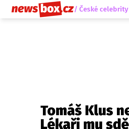
/ České celebrity
Tomáš Klus n
Lékaři mu sděl
Etický kodex
Redakce
Kon