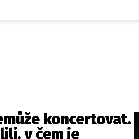
Domácí
České celebrity
Zahraničí
Světové celebrity
Počasí
Krimi
Ekonomika
Kultura
Společnost
Sport
emůže koncertovat.
ili, v čem je
takt
Vydavatel
Inzerce
Osobní údaje / Cookies
Volná míst