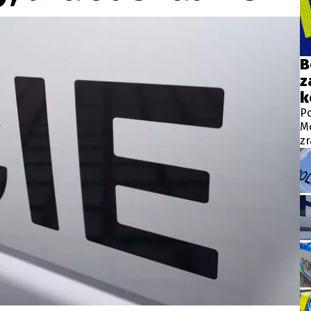
wsbox.cz je INCORP MEDIA GROUP s.r.o., IČ: 118 23 054
ost? Máte pro nás důležitou zprávu, příb
B
z
Pošlete nám mail na:
redakce@newsbox.cz
k
Nejlepší z vás odměníme
Po
Mo
zr
ml
ná
jd