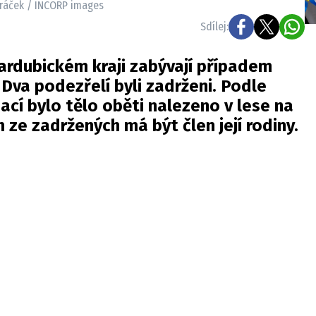
 Mráček / INCORP images
Sdílej:
Pardubickém kraji zabývají případem
 Dva podezřelí byli zadrženi. Podle
cí bylo tělo oběti nalezeno v lese na
 ze zadržených má být člen její rodiny.