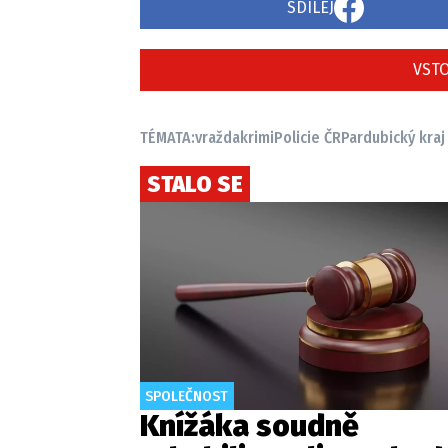
SDÍLEJ
VSTO
TÉMATA:
vražda
krimi
Policie ČR
Pardubický kraj
STALO SE
SPOLEČNOST
Knížáka soudně