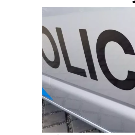
Provozovatelem serveru ne
Zaznamenali jste udál