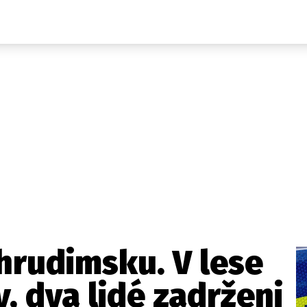
Domácí
České celebrity
Zahraničí
Světové celebrity
Počasí
Krimi
Ekonomika
Kultura
Společnost
Sport
hrudimsku. V lese
y, dva lidé zadrženi
takt
Vydavatel
Inzerce
Osobní údaje / Cookies
Volná míst