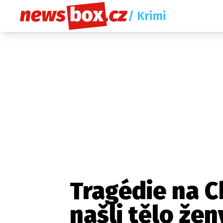
/ Krimi
Tragédie na C
našli tělo žen
Etický kodex
Redakce
Kon