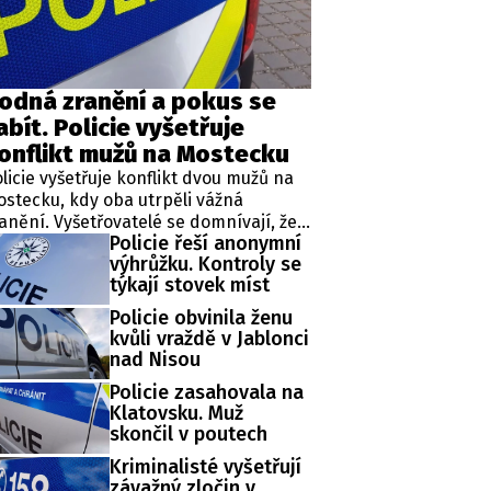
ěh, fotografie, videa?
odná zranění a pokus se
abít. Policie vyšetřuje
onflikt mužů na Mostecku
licie vyšetřuje konflikt dvou mužů na
stecku, kdy oba utrpěli vážná
anění. Vyšetřovatelé se domnívají, že
Policie řeší anonymní
adší z aktérů napadl staršího a
výhrůžku. Kontroly se
sledně se pokusil o sebevraždu. Zatím
týkají stovek míst
e však o předběžné závěry šetření.
Policie obvinila ženu
kvůli vraždě v Jablonci
nad Nisou
Policie zasahovala na
Klatovsku. Muž
skončil v poutech
Kriminalisté vyšetřují
závažný zločin v