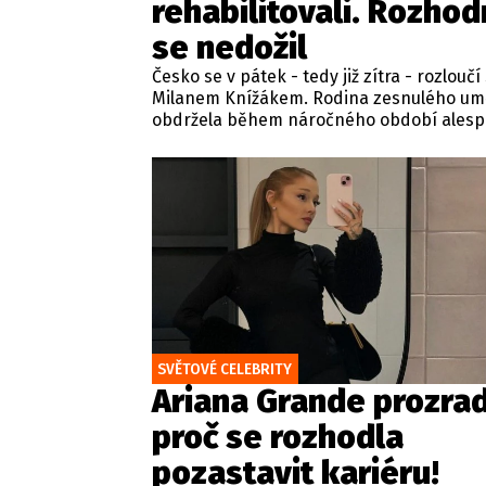
rehabilitovali. Rozhod
se nedožil
Česko se v pátek - tedy již zítra - rozloučí
Milanem Knížákem. Rodina zesnulého um
obdržela během náročného období ales
jednu dobrou zprávu. Jeden z pražských
obvodních soudů Knížáka definitivně
rehabilitoval za vazební stíhání v dobách
komunistického režimu.
SVĚTOVÉ CELEBRITY
Ariana Grande prozrad
proč se rozhodla
pozastavit kariéru!