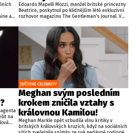
lních
Edoardo Mapelli Mozzi, manžel britské princezny
Beatrice, poskytnul po klidnějším létě exkluzivní
hine a
rozhovor magazínu The Gentleman's Journal. V
ím
rámci tradiční relace zaměřené na život, styl a
 své
osobní hodnoty odkryl své soukromí, oblíbené
e
rituály i pohled na rodinný život.
těší a
i opět
SVĚTOVÉ CELEBRITY
o
Meghan svým posledním
?
krokem zničila vztahy s
královnou Kamilou!
 agenta
šit na
Meghan Markle opět vzbudila vlnu kritiky v
lová
britských královských kruzích, když na sociálních
a by
sítích zveřejnila snímky ze své nedávné rodinné