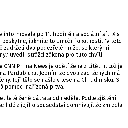
e informovala po 11. hodině na sociální síti X s
e poskytne, jakmile to umožní okolnosti. "V této
té zadrželi dva podezřelé muže, se kterými
ny,"
uvedli
strážci zákona pro tuto chvíli.
e CNN Prima News je obětí žena z Litětin, což je
 na Pardubicku. Jedním ze dvou zadržených má
ny. Její tělo se našlo v lese na Chrudimsku. S
 pomoci nařízená pitva.
etileté ženě pátrala od neděle. Podle zjištění
e lidé z jejího sousedství domnívají, že zmizela