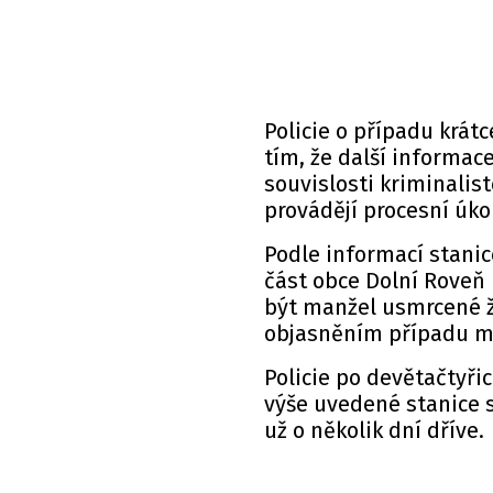
Policie o případu krátc
tím, že další informac
souvislosti kriminalis
provádějí procesní úko
Podle
informací
stanic
část obce Dolní Roveň
být manžel usmrcené že
objasněním případu má
Policie po devětačtyřic
výše uvedené stanice s
už o několik dní dříve.