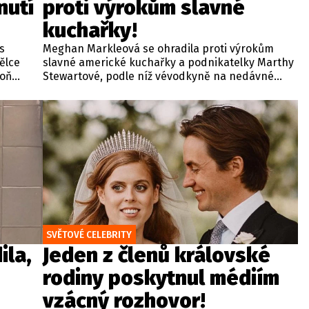
nutí
proti výrokům slavné
kuchařky!
 s
Meghan Markleová se ohradila proti výrokům
ělce
slavné americké kuchařky a podnikatelky Marthy
poň
Stewartové, podle níž vévodkyně na nedávné
večeři v Kalifornii detailně probírala své
červencové setkání s britským králem Karlem III.
Zmíněná schůzka v sídle Highgrove House přitom
proběhla ve Velké Británii za přísně tajných
podmínek a pod zámkem utajení.
SVĚTOVÉ CELEBRITY
ila,
Jeden z členů královské
rodiny poskytnul médiím
vzácný rozhovor!