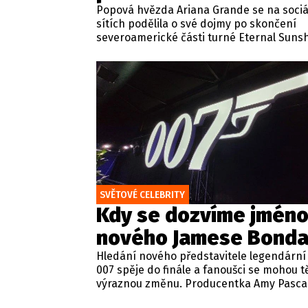
Popová hvězda Ariana Grande se na sociá
sítích podělila o své dojmy po skončení
severoamerické části turné Eternal Suns
zároveň se vyjádřila ke svým nadcházejíc
koncertům v britské metropoli. Zpěvačka
miliony fanoušků ujistila, že se na blížící s
vystoupení v britské metropoli nesmírně 
nemůže se dočkat, až se se svými příznivc
setká.
SVĚTOVÉ CELEBRITY
Kdy se dozvíme jmén
nového Jamese Bonda
Hledání nového představitele legendární
007 spěje do finále a fanoušci se mohou tě
výraznou změnu. Producentka Amy Pasca
potvrdila, že jméno nového Jamese Bond