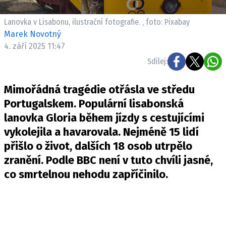
Pošlete e-mail na newsbox.cz
Lanovka v Lisabonu, ilustrační fotografie. , foto: Pixabay
Marek Novotný
ETICKÝ KODEX
4. září 2025 11:47
REDAKCE
Sdílej:
KONTAKT
VYDAVATEL
Mimořádná tragédie otřásla ve středu
INZERCE
Portugalskem. Populární lisabonská
OSOBNÍ ÚDAJE / COOKIES
lanovka Gloria během jízdy s cestujícími
vykolejila a havarovala. Nejméně 15 lidí
VOLNÁ MÍSTA
přišlo o život, dalších 18 osob utrpělo
zranění. Podle
BBC
není v tuto chvíli jasné,
co smrtelnou nehodu zapříčinilo.
Provozovatelem serveru newsbox.cz je
INCORP MEDIA GROUP s.r.o., IČ: 118 23 054