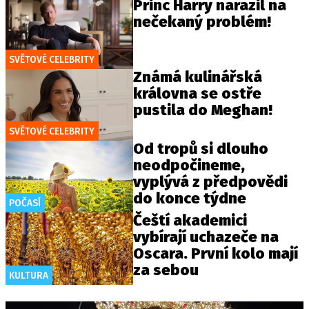
Princ Harry narazil na
nečekaný problém!
SVĚTOVÉ CELEBRITY
Známá kulinářská
královna se ostře
pustila do Meghan!
SVĚTOVÉ CELEBRITY
Od tropů si dlouho
neodpočineme,
vyplývá z předpovědi
do konce týdne
POČASÍ
Čeští akademici
vybírají uchazeče na
Oscara. První kolo mají
za sebou
KULTURA