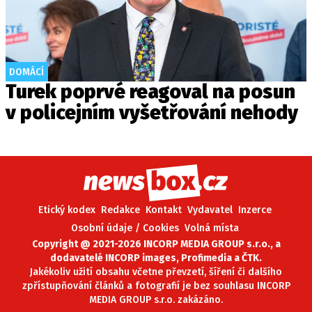
DOMÁCÍ
Turek poprvé reagoval na posun
v policejním vyšetřování nehody
Etický kodex
Redakce
Kontakt
Vydavatel
Inzerce
Osobní údaje / Cookies
Volná místa
Copyright @ 2021-2026 INCORP MEDIA GROUP s.r.o., a
dodavatelé INCORP images, Profimedia a ČTK.
Jakékoliv užití obsahu včetne převzetí, šíření či dalšího
zpřístupňování článků a fotografií je bez souhlasu INCORP
MEDIA GROUP s.r.o. zakázáno.