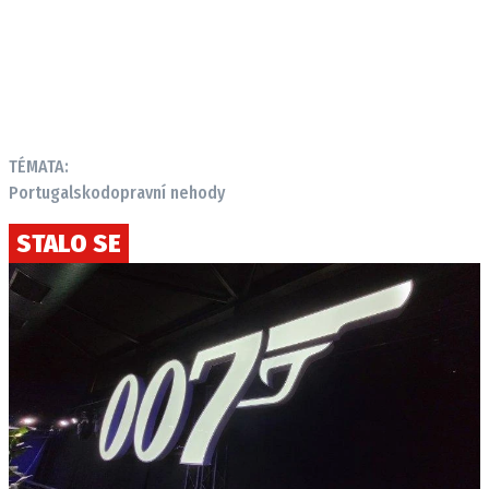
TÉMATA:
Portugalsko
dopravní nehody
STALO SE