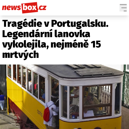
Tragédie v Portugalsku.
DOMÁCÍ
ČESKÉ CELEBRITY
ZAHRANIČÍ
SVĚTOVÉ CELEBRITY
Legendární lanovka
POČASÍ
vykolejila, nejméně 15
KRIMI
mrtvých
EKONOMIKA
KULTURA
SPOLEČNOST
SPORT
SLEDUJTE NÁS NA
|
Máte příběh, fotku nebo video?