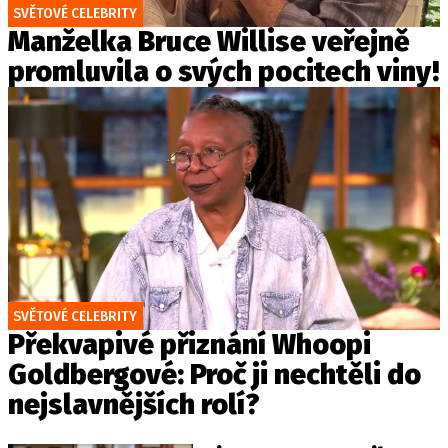
SVĚTOVÉ CELEBRITY
Manželka Bruce Willise veřejně
promluvila o svých pocitech viny!
SVĚTOVÉ CELEBRITY
Překvapivé přiznání Whoopi
Goldbergové: Proč ji nechtěli do
nejslavnějších rolí?