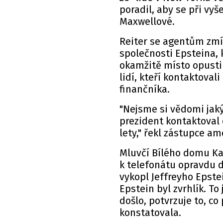
poradil, aby se při vy
Maxwellové.
Reiter se agentům zmín
společnosti Epsteina, k
okamžitě místo opusti
lidí, kteří kontaktovali
finančníka.
"Nejsme si vědomi jak
prezident kontaktoval 
lety," řekl zástupce a
Mluvčí Bílého domu Kar
k telefonátu opravdu d
vykopl Jeffreyho Epste
Epstein byl zvrhlík. T
došlo, potvrzuje to, co
konstatovala.