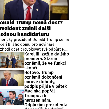
ěh, fotografie, videa?
onald Trump nemá dost?
rezident zmínil další
ožnou kandidaturu
merický prezident Donald Trump se na
čeři Bílého domu pro novináře
zhodl opět provokovat své odpůrce.
Karel III. zažije dalšího
ipkoval totiž o čtvrté kandidatuře v
premiéra. Starmer
ezidentských volbách, která je mu
oznámil, že ve funkci
odle zákonů zapovězena, protože
skončí
omentálně vykonává již druhý mandát
Hotovo. Trump
 funkci hlavy státu.
oznámil dokončení
mírové dohody,
podpis přijde v pátek
Macinka popřál
Trumpovi k
narozeninám.
Odpůrcům prezidenta