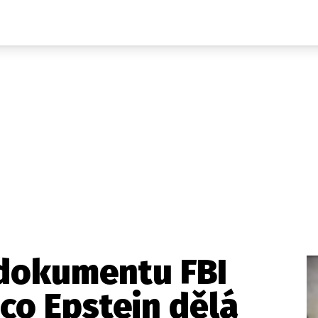
Domácí
České celebrity
Zahraničí
Světové celebrity
Počasí
Krimi
Ekonomika
Kultura
Společnost
Sport
dokumentu FBI
 co Epstein dělá
takt
Vydavatel
Inzerce
Osobní údaje / Cookies
Volná míst