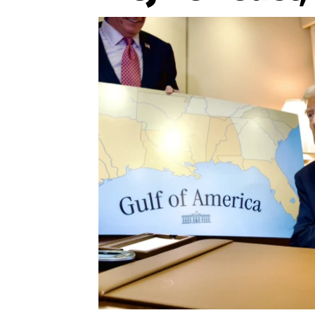
Provozovatelem serveru ne
Zaznamenali jste udál