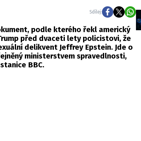
Sdílej:
okument, podle kterého řekl americký
rump před dvaceti lety policistovi, že
exuální delikvent Jeffrey Epstein. Jde o
ejněný ministerstvem spravedlnosti,
 stanice
BBC
.