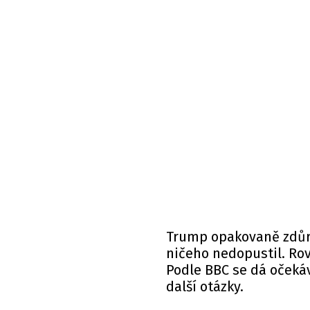
Trump opakovaně zdůra
ničeho nedopustil. Rovn
Podle BBC se dá očeká
další otázky.