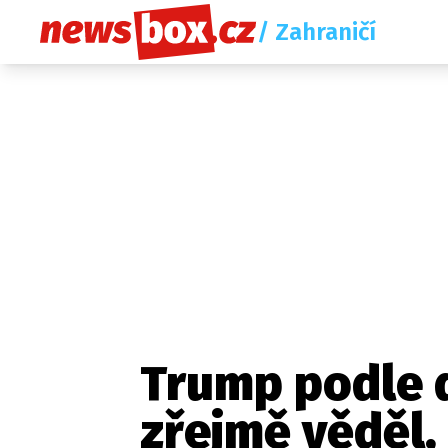
/ Zahraničí
Trump podle 
zřejmě věděl,
Etický kodex
Redakce
Kon