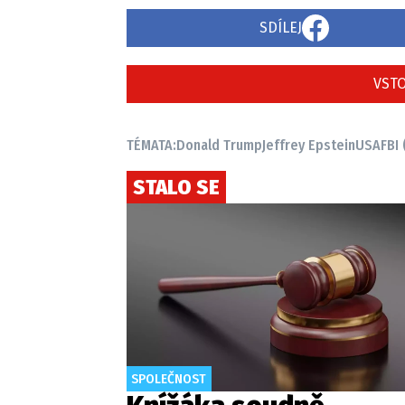
SDÍLEJ
VSTO
TÉMATA:
Donald Trump
Jeffrey Epstein
USA
FBI 
STALO SE
SPOLEČNOST