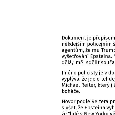
Dokument je přepisem r
někdejším policejním 
agentům, že mu Trump 
vyšetřování Epsteina. "
dělá," měl sdělit souč
Jméno policisty je v d
vyplývá, že jde o tehde
Michael Reiter, který j
boháče.
Hovor podle Reitera pr
slyšet, že Epsteina vy
že "lidé v New Yorku vě