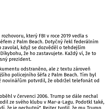
ozhovoru, který FBI v roce 2019 vedla s
šéfem z Palm Beach. Dotyčný řekl federálním
zavolal, když se dozvěděl o tehdejším
Díkybohu, že ho zastavujete. Každý ví, že to
asný prezident.
okumentu odstraněno, ale z textu zároveň
jšího policejního šéfa z Palm Beach. Tím byl
iž novinářům potvrdil, že obdržel telefonát od
oběhl v červenci 2006. Trump se dále nechal
hodil ze svého klubu v Mar-a-Lagu. Podotkl také,
dí, že je nechutný". Reiter tvrdil, že mu Trump