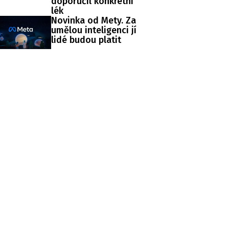
doporučil konkrétní
lék
Novinka od Mety. Za
umělou inteligenci jí
lidé budou platit