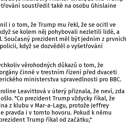
šetřování soustředil také na osobu Ghislaine
il i o tom, že Trump mu řekl, že se ocitl ve
dyž se kolem něj pohybovali nezletilí lidé, a
l. Současný prezident měl být jedním z prvních
 policii, když se dozvěděl o vyšetřování
ýchkoliv věrohodných důkazů o tom, že
orgány činné v trestním řízení před dvaceti
merického ministerstva spravedlnosti pro BBC.
oline Leavittová v úterý přiznala, že neví, zda
ošlo. "Co prezident Trump vždycky říkal, že
ina z klubu v Mar-a-Lagu, protože Jeffrey
o je pravda i v tomto hovoru. Pokud k němu
 prezident Trump říkal od začátku,"