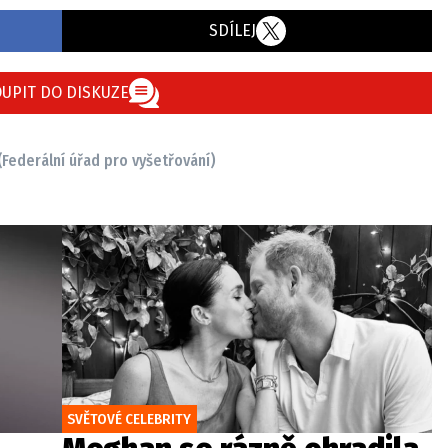
SDÍLEJ
UPIT DO DISKUZE
(Federální úřad pro vyšetřování)
SVĚTOVÉ CELEBRITY