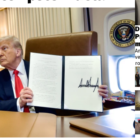
wsbox.cz je INCORP MEDIA GROUP s.r.o., IČ: 118 23 054
ost? Máte pro nás důležitou zprávu, příb
D
P
Pošlete nám mail na:
redakce@newsbox.cz
m
Nejlepší z vás odměníme
A
ve
ro
Vt
pr
p
m
ve