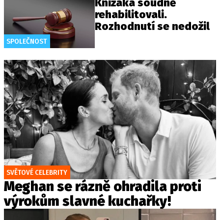
Knížáka soudně
rehabilitovali.
Rozhodnutí se nedožil
SPOLEČNOST
SVĚTOVÉ CELEBRITY
Meghan se rázně ohradila proti
výrokům slavné kuchařky!