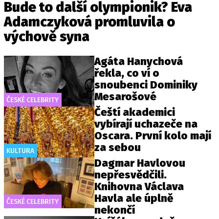
Bude to další olympionik? Eva
Adamczyková promluvila o
výchově syna
Agáta Hanychová
řekla, co ví o
snoubenci Dominiky
Mesarošové
ČESKÉ CELEBRITY
Čeští akademici
vybírají uchazeče na
Oscara. První kolo mají
za sebou
KULTURA
Dagmar Havlovou
nepřesvědčili.
Knihovna Václava
Havla ale úplně
ČESKÉ CELEBRITY
nekončí