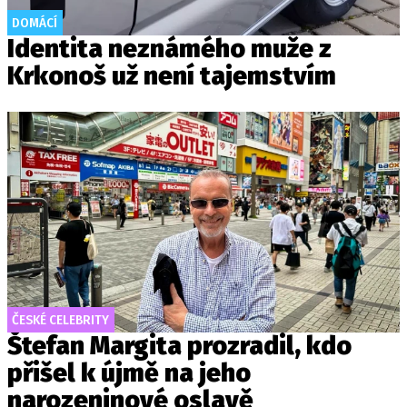
DOMÁCÍ
Identita neznámého muže z
Krkonoš už není tajemstvím
ČESKÉ CELEBRITY
Štefan Margita prozradil, kdo
přišel k újmě na jeho
narozeninové oslavě