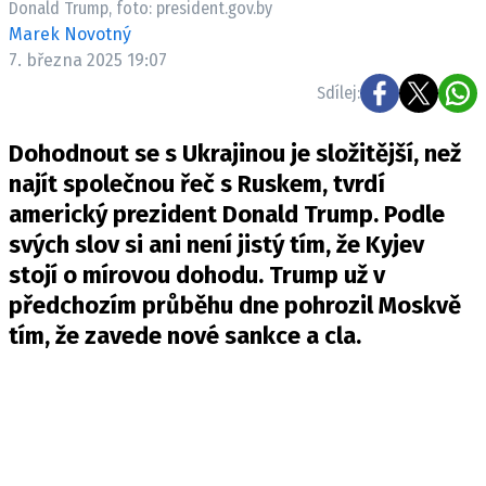
Donald Trump, foto: president.gov.by
Pošlete e-mail na newsbox.cz
Marek Novotný
7. března 2025 19:07
ETICKÝ KODEX
Sdílej:
REDAKCE
Dohodnout se s Ukrajinou je složitější, než
KONTAKT
najít společnou řeč s Ruskem, tvrdí
VYDAVATEL
americký prezident Donald Trump. Podle
INZERCE
svých slov si ani není jistý tím, že Kyjev
OSOBNÍ ÚDAJE / COOKIES
stojí o mírovou dohodu. Trump už v
VOLNÁ MÍSTA
předchozím průběhu dne pohrozil Moskvě
tím, že zavede nové sankce a cla.
Provozovatelem serveru newsbox.cz je
INCORP MEDIA GROUP s.r.o., IČ: 118 23 054