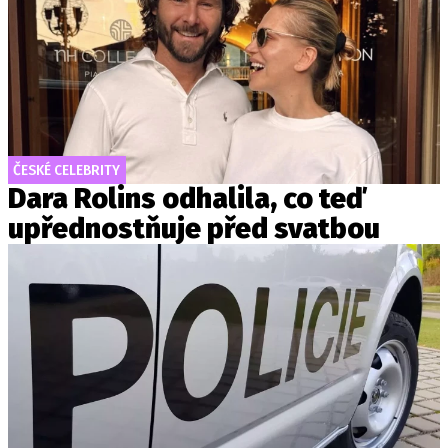
ČESKÉ CELEBRITY
Dara Rolins odhalila, co teď
upřednostňuje před svatbou