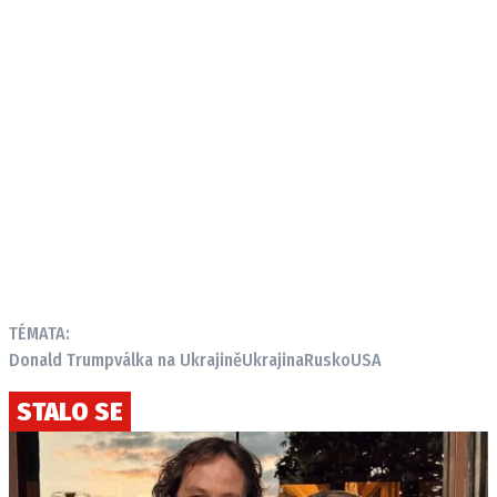
TÉMATA:
Donald Trump
válka na Ukrajině
Ukrajina
Rusko
USA
STALO SE