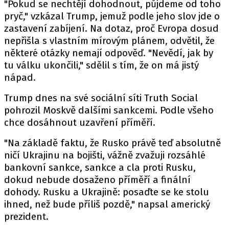
"Pokud se nechtějí dohodnout, půjdeme od toho
pryč,"
vzkázal
Trump, jemuž podle jeho slov jde o
zastavení zabíjení. Na dotaz, proč Evropa dosud
nepřišla s vlastním mírovým plánem, odvětil, že
některé otázky nemají odpověď. "Nevědí, jak by
tu válku ukončili," sdělil s tím, že on má jistý
nápad.
Trump dnes na své sociální síti Truth Social
pohrozil Moskvě dalšími sankcemi. Podle všeho
chce dosáhnout uzavření příměří.
"Na základě faktu, že Rusko právě teď absolutně
ničí Ukrajinu na bojišti, vážně zvažuji rozsáhlé
bankovní sankce, sankce a cla proti Rusku,
dokud nebude dosaženo příměří a finální
dohody. Rusku a Ukrajině: posaďte se ke stolu
ihned, než bude příliš pozdě,"
napsal
americký
prezident.