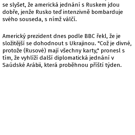
se slyšet, že americká jednání s Ruskem jdou
dobře, jenže Rusko teď intenzivně bombarduje
svého souseda, s nímž válčí.
Americký prezident dnes podle
BBC
řekl, že je
složitější se dohodnout s Ukrajinou. "Což je divné,
protože (Rusové) mají všechny karty," pronesl s
tím, že vyhlíží další diplomatická jednání v
Saúdské Arábii, která proběhnou příští týden.