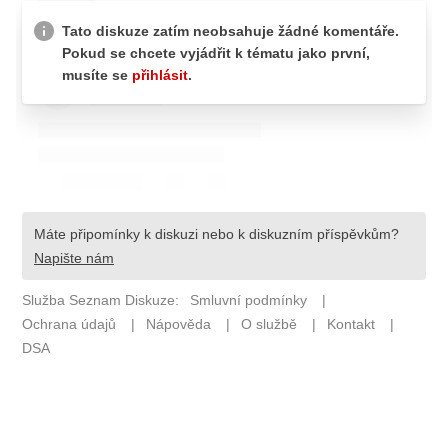
Pošlete e-mail na newsbox.cz
ETICKÝ KODEX
REDAKCE
KONTAKT
VYDAVATEL
INZERCE
OSOBNÍ ÚDAJE / COOKIES
VOLNÁ MÍSTA
Provozovatelem serveru newsbox.cz je
INCORP MEDIA GROUP s.r.o., IČ: 118 23 054