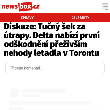
DOMÁCÍ
ČESKÉ CELEBRITY
ZPRÁVY
CELEBRITY
Diskuze: Tučný šek za
ZAHRANIČÍ
SVĚTOVÉ CELEBRITY
útrapy. Delta nabízí první
POČASÍ
odškodnění přeživším
KRIMI
nehody letadla v Torontu
EKONOMIKA
KULTURA
SPOLEČNOST
SPORT
SLEDUJTE NÁS NA
|
Máte příběh, fotku nebo video?