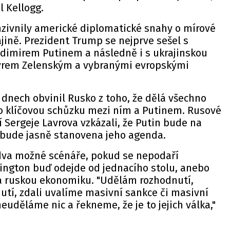
il Kellogg.
zivnily americké diplomatické snahy o mírové
jině. Prezident Trump se nejprve sešel s
dimirem Putinem a následně i s ukrajinskou
yrem Zelenským a vybranými evropskými
 dnech obvinil Rusko z toho, že dělá všechno
 klíčovou schůzku mezi ním a Putinem. Rusové
í Sergeje Lavrova vzkázali, že Putin bude na
ž bude jasně stanovena jeho agenda.
dva možné scénáře, pokud se nepodaří
ngton buď odejde od jednacího stolu, anebo
na ruskou ekonomiku. "Udělám rozhodnutí,
utí, zdali uvalíme masivní sankce či masivní
euděláme nic a řekneme, že je to jejich válka,"