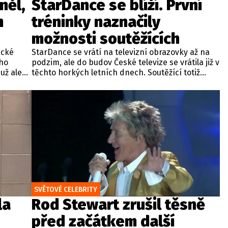
něl,
StarDance se blíží. První
m
tréninky naznačily
možnosti soutěžících
ické
StarDance se vrátí na televizní obrazovky až na
ího
podzim, ale do budov České televize se vrátila již v
už ale
těchto horkých letních dnech. Soutěžící totiž
ud ho
začali trénovat vystoupení, která předvedou
požádat.
statisícům diváků na tanečním parketu.
SVĚTOVÉ CELEBRITY
la
Rod Stewart zrušil těsně
před začátkem další