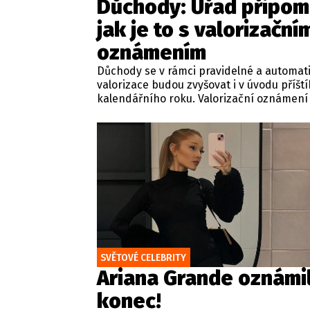
Důchody: Úřad připom
jak je to s valorizační
oznámením
Důchody se v rámci pravidelné a automat
valorizace budou zvyšovat i v úvodu příšt
kalendářního roku. Valorizační oznámení 
nemusíte nutně dostat do schránky. Pok
člověk chce mít na papíře, může si o něj 
SVĚTOVÉ CELEBRITY
Ariana Grande oznámi
konec!