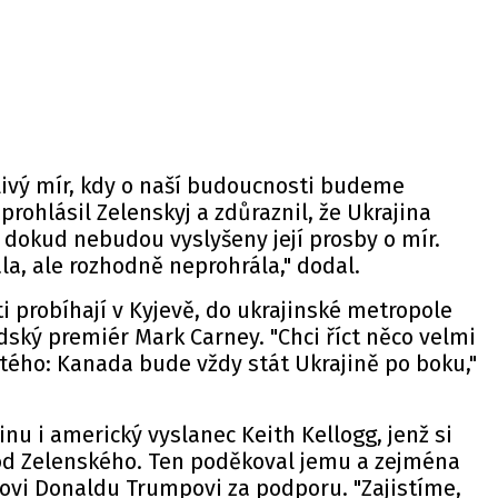
ivý mír, kdy o naší budoucnosti budeme
rohlásil Zelenskyj a zdůraznil, že Ukrajina
dokud nebudou vyslyšeny její prosby o mír.
ála, ale rozhodně neprohrála," dodal.
i probíhají v Kyjevě, do ukrajinské metropole
dský premiér Mark Carney. "Chci říct něco velmi
tého: Kanada bude vždy stát Ukrajině po boku,"
.
jinu i americký vyslanec Keith Kellogg, jenž si
d Zelenského. Ten poděkoval jemu a zejména
vi Donaldu Trumpovi za podporu. "Zajistíme,