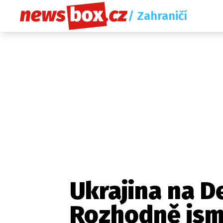
/ Zahraničí
Ukrajina na D
Rozhodně jsme
Etický kodex
Redakce
Kon