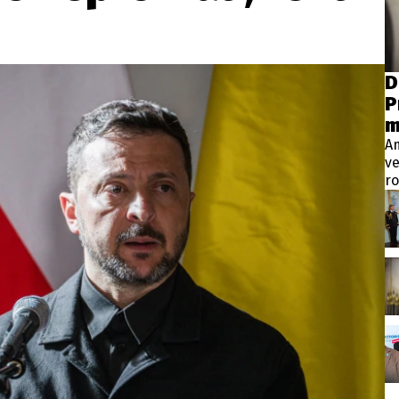
wsbox.cz je INCORP MEDIA GROUP s.r.o., IČ: 118 23 054
ost? Máte pro nás důležitou zprávu, příb
D
P
Pošlete nám mail na:
redakce@newsbox.cz
m
Nejlepší z vás odměníme
A
ve
ro
Vt
pr
p
m
ve