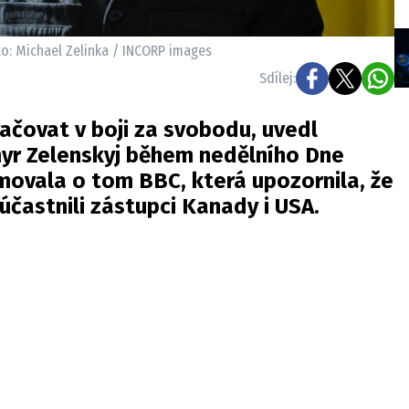
to: Michael Zelinka / INCORP images
Sdílej:
ačovat v boji za svobodu, uvedl
yr Zelenskyj během nedělního Dne
ormovala o tom
BBC
, která upozornila, že
zúčastnili zástupci Kanady i USA.