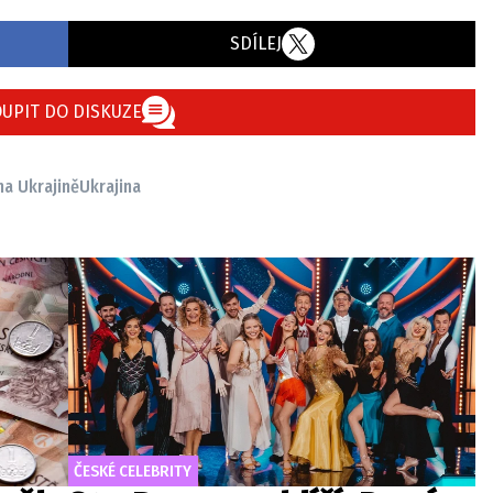
SDÍLEJ
UPIT DO DISKUZE
na Ukrajině
Ukrajina
ČESKÉ CELEBRITY