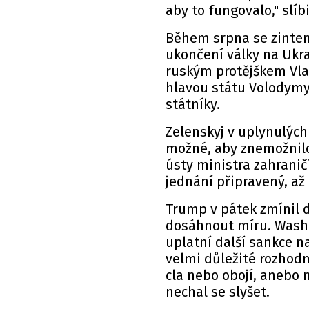
aby to fungovalo," slíb
Během srpna se zinten
ukončení války na Ukra
ruským protějškem Vla
hlavou státu Volodym
státníky.
Zelenskyj v uplynulých
možné, aby znemožnilo
ústy ministra zahranič
jednání připravený, a
Trump v pátek zmínil 
dosáhnout míru. Washi
uplatní další sankce 
velmi důležité rozhodn
cla nebo obojí, anebo n
nechal se slyšet.