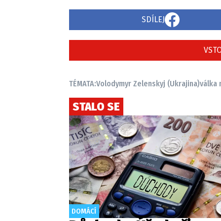
SDÍLEJ
VSTO
TÉMATA:
Volodymyr Zelenskyj (Ukrajina)
válka 
STALO SE
DOMÁCÍ