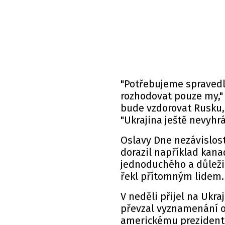
"Potřebujeme spravedl
rozhodovat pouze my," p
bude vzdorovat Rusku, 
"Ukrajina ještě nevyhr
Oslavy Dne nezávislost
dorazil například kana
jednoduchého a důleži
řekl přítomným lidem
V neděli přijel na Ukra
převzal vyznamenání o
americkému prezidento