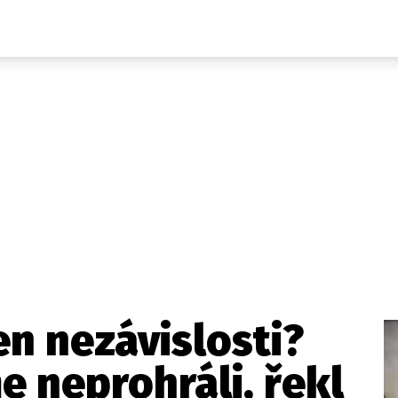
Domácí
České celebrity
Zahraničí
Světové celebrity
Počasí
Krimi
Ekonomika
Kultura
Společnost
Sport
en nezávislosti?
 neprohráli, řekl
takt
Vydavatel
Inzerce
Osobní údaje / Cookies
Volná míst