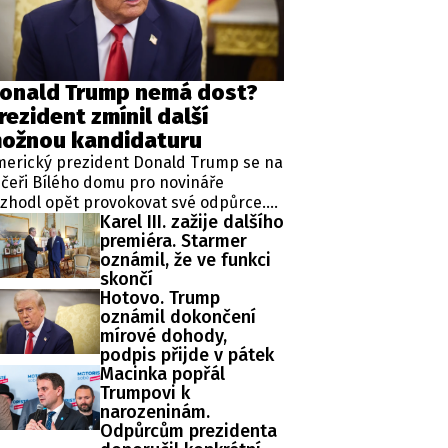
ěh, fotografie, videa?
onald Trump nemá dost?
rezident zmínil další
ožnou kandidaturu
merický prezident Donald Trump se na
čeři Bílého domu pro novináře
zhodl opět provokovat své odpůrce.
Karel III. zažije dalšího
ipkoval totiž o čtvrté kandidatuře v
premiéra. Starmer
ezidentských volbách, která je mu
oznámil, že ve funkci
odle zákonů zapovězena, protože
skončí
omentálně vykonává již druhý mandát
Hotovo. Trump
 funkci hlavy státu.
oznámil dokončení
mírové dohody,
podpis přijde v pátek
Macinka popřál
Trumpovi k
narozeninám.
Odpůrcům prezidenta