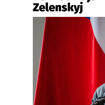
Provozovatelem serveru ne
Zelenskyj
Zaznamenali jste udál