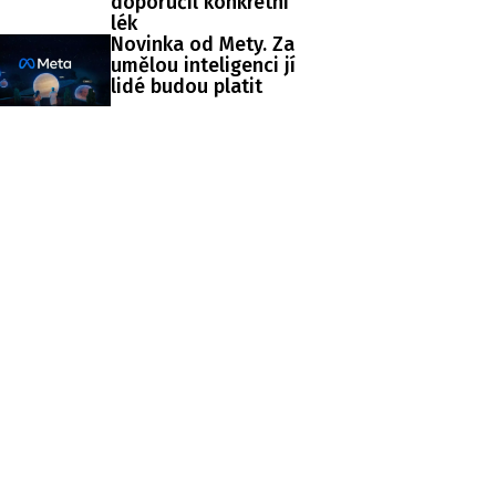
doporučil konkrétní
lék
Novinka od Mety. Za
umělou inteligenci jí
lidé budou platit