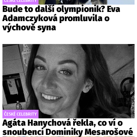
ČESKÉ CELEBRITY
Bude to další olympionik? Eva
Adamczyková promluvila o
výchově syna
ČESKÉ CELEBRITY
Agáta Hanychová řekla, co ví o
snoubenci Dominiky Mesarošové