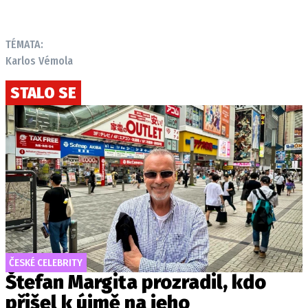
TÉMATA:
Karlos Vémola
STALO SE
ČESKÉ CELEBRITY
Štefan Margita prozradil, kdo
přišel k újmě na jeho