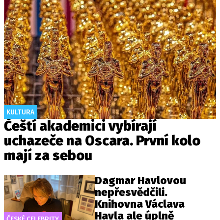
KULTURA
Čeští akademici vybírají
uchazeče na Oscara. První kolo
mají za sebou
Dagmar Havlovou
nepřesvědčili.
Knihovna Václava
Havla ale úplně
ČESKÉ CELEBRITY