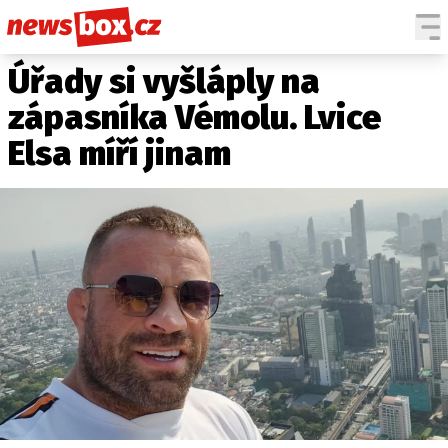
Úřady si vyšláply na
DOMÁCÍ
ČESKÉ CELEBRITY
ZAHRANIČÍ
SVĚTOVÉ CELEBRITY
zápasníka Vémolu. Lvice
POČASÍ
Elsa míří jinam
KRIMI
EKONOMIKA
KULTURA
SPOLEČNOST
SPORT
SLEDUJTE NÁS NA
|
Máte příběh, fotku nebo video?