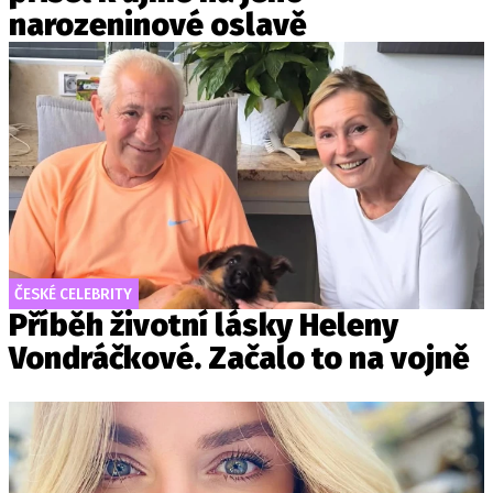
narozeninové oslavě
ČESKÉ CELEBRITY
Příběh životní lásky Heleny
Vondráčkové. Začalo to na vojně