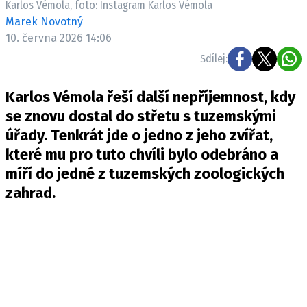
Karlos Vémola, foto: Instagram Karlos Vémola
Pošlete e-mail na newsbox.cz
Marek Novotný
10. června 2026 14:06
ETICKÝ KODEX
Sdílej:
REDAKCE
Karlos Vémola řeší další nepříjemnost, kdy
KONTAKT
se znovu dostal do střetu s tuzemskými
VYDAVATEL
úřady. Tenkrát jde o jedno z jeho zvířat,
INZERCE
které mu pro tuto chvíli bylo odebráno a
OSOBNÍ ÚDAJE / COOKIES
míří do jedné z tuzemských zoologických
VOLNÁ MÍSTA
zahrad.
Provozovatelem serveru newsbox.cz je
INCORP MEDIA GROUP s.r.o., IČ: 118 23 054