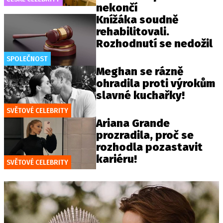
nekončí
Knížáka soudně
rehabilitovali.
Rozhodnutí se nedožil
SPOLEČNOST
Meghan se rázně
ohradila proti výrokům
slavné kuchařky!
SVĚTOVÉ CELEBRITY
Ariana Grande
prozradila, proč se
rozhodla pozastavit
kariéru!
SVĚTOVÉ CELEBRITY