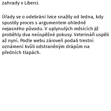
zahrady v Liberci.
Úřady se o odebrání lvice snažily od ledna, kdy
spustily proces s argumentem ohledně
nejasného původu. V uplynulých měsících již
proběhly dva neúspěšné pokusy. Veterináři uspěli
až nyní. Podle webu zároveň podali trestní
oznámení kvůli odstraněným drápům na
předních tlapách.