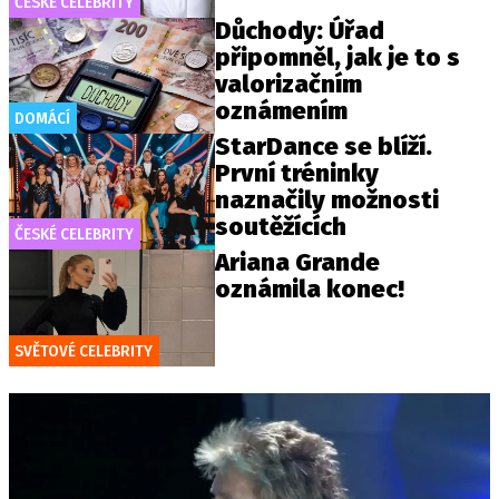
ČESKÉ CELEBRITY
Důchody: Úřad
připomněl, jak je to s
valorizačním
oznámením
DOMÁCÍ
StarDance se blíží.
První tréninky
naznačily možnosti
soutěžících
ČESKÉ CELEBRITY
Ariana Grande
oznámila konec!
SVĚTOVÉ CELEBRITY