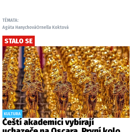
TÉMATA:
Agáta Hanychová
Ornella Koktová
STALO SE
KULTURA
Čeští akademici vybírají
uchazeče na Oscara. První kolo