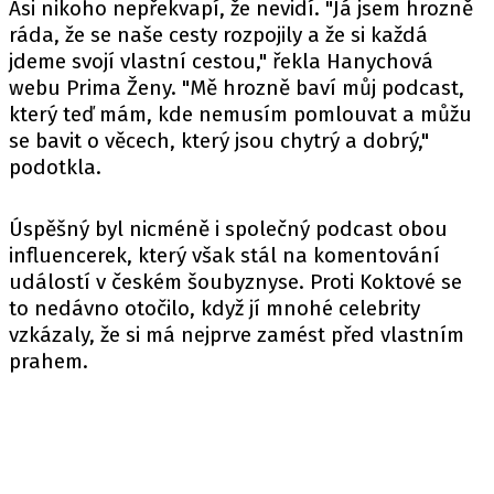
Asi nikoho nepřekvapí, že nevidí. "Já jsem hrozně
ráda, že se naše cesty rozpojily a že si každá
jdeme svojí vlastní cestou," řekla Hanychová
webu
Prima Ženy. "Mě hrozně baví můj podcast,
který teď mám, kde nemusím pomlouvat a můžu
se bavit o věcech, který jsou chytrý a dobrý,"
podotkla.
Úspěšný byl nicméně i společný podcast obou
influencerek, který však stál na komentování
událostí v českém šoubyznyse. Proti Koktové se
to nedávno otočilo, když jí mnohé celebrity
vzkázaly, že si má nejprve zamést před vlastním
prahem.