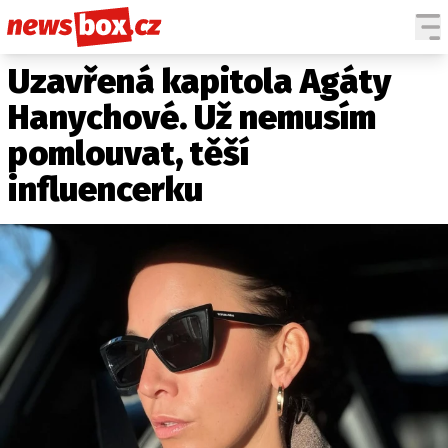
Uzavřená kapitola Agáty
DOMÁCÍ
ČESKÉ CELEBRITY
ZAHRANIČÍ
SVĚTOVÉ CELEBRITY
Hanychové. Už nemusím
POČASÍ
pomlouvat, těší
KRIMI
influencerku
EKONOMIKA
KULTURA
SPOLEČNOST
SPORT
SLEDUJTE NÁS NA
|
Máte příběh, fotku nebo video?