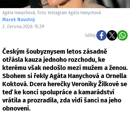
Pošlete e-mail na newsbox.cz
Agáta Hanychová, foto: Instagram Agáta Hanychová
Marek Novotný
ETICKÝ KODEX
2. června 2026 15:39
REDAKCE
Sdílej:
KONTAKT
VYDAVATEL
Českým šoubyznysem letos zásadně
INZERCE
otřásla kauza jednoho rozchodu, ke
OSOBNÍ ÚDAJE / COOKIES
kterému však nedošlo mezi mužem a ženou.
Sbohem si řekly Agáta Hanychová a Ornella
VOLNÁ MÍSTA
Koktová. Dcera herečky Veroniky Žilkové se
teď ke konci spolupráce a kamarádství
vrátila a prozradila, zda vidí šanci na jeho
obnovení.
Provozovatelem serveru newsbox.cz je
INCORP MEDIA GROUP s.r.o., IČ: 118 23 054