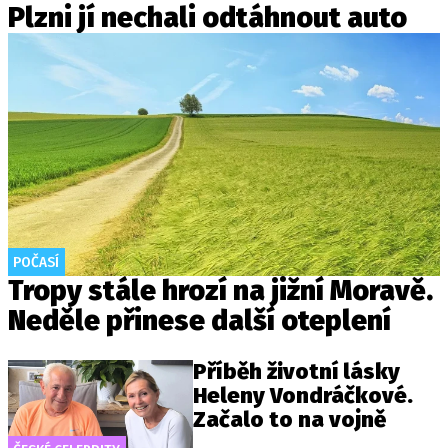
Plzni jí nechali odtáhnout auto
POČASÍ
Tropy stále hrozí na jižní Moravě.
Neděle přinese další oteplení
Příběh životní lásky
Heleny Vondráčkové.
Začalo to na vojně