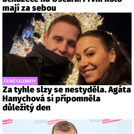
mají za sebou
ČESKÉ CELEBRITY
Za tyhle slzy se nestyděla. Agáta
Hanychová si připomněla
důležitý den