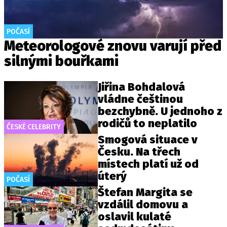
POČASÍ
Meteorologové znovu varují před
silnými bouřkami
Jiřina Bohdalová
vládne češtinou
bezchybně. U jednoho z
rodičů to neplatilo
ČESKÉ CELEBRITY
Smogová situace v
Česku. Na třech
místech platí už od
úterý
POČASÍ
Štefan Margita se
vzdálil domovu a
oslavil kulaté