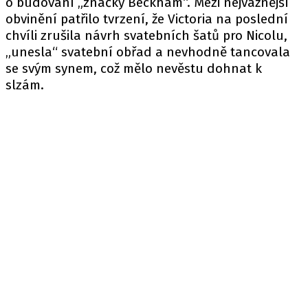
o budování „značky Beckham“. Mezi nejvážnější
obvinění patřilo tvrzení, že Victoria na poslední
chvíli zrušila návrh svatebních šatů pro Nicolu,
„unesla“ svatební obřad a nevhodně tancovala
se svým synem, což mělo nevěstu dohnat k
slzám.