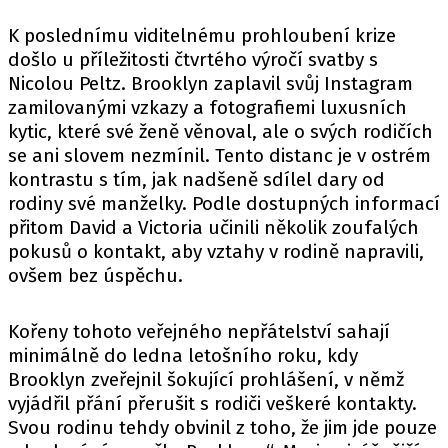
K poslednímu viditelnému prohloubení krize
došlo u příležitosti čtvrtého výročí svatby s
Nicolou Peltz. Brooklyn zaplavil svůj Instagram
zamilovanými vzkazy a fotografiemi luxusních
kytic, které své ženě věnoval, ale o svých rodičích
se ani slovem nezmínil. Tento distanc je v ostrém
kontrastu s tím, jak nadšeně sdílel dary od
rodiny své manželky. Podle dostupných informací
přitom David a Victoria učinili několik zoufalých
pokusů o kontakt, aby vztahy v rodině napravili,
ovšem bez úspěchu.
Kořeny tohoto veřejného nepřátelství sahají
minimálně do ledna letošního roku, kdy
Brooklyn zveřejnil šokující prohlášení, v němž
vyjádřil přání přerušit s rodiči veškeré kontakty.
Svou rodinu tehdy obvinil z toho, že jim jde pouze