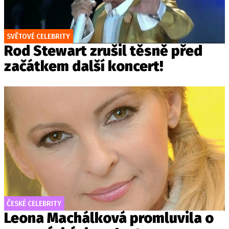
SVĚTOVÉ CELEBRITY
Rod Stewart zrušil těsně před
začátkem další koncert!
ČESKÉ CELEBRITY
Leona Machálková promluvila o