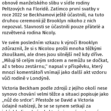
obnově manželského slibu v sídle rodiny
Peltzových na Floridě. Zatímco první svatby v
roce 2022 se Beckhamovi ještě účastnili, na tuto
druhou ceremonii již Brooklyn nikoho z nich
nepozval. Slavnosti se účastnili pouze přátelé a
rozvětvená rodina Nicoly.
Ve svém posledním vzkazu k výročí Brooklyn
zdůraznil, že si s Nicolou prošli mnoha těžkými
zkouškami, ale dnes jsou silnější než kdy dříve.
„Miluji tě celým svým srdcem a nemůžu se dočkat,
až s tebou zestárnu,“ napsal v příspěvku, který
mnozí komentátoři vnímají jako další akt vzdoru
vůči rodině v Londýně.
Victoria Beckham podle zdrojů z jejího okolí nese
synovo chování velmi těžce a situaci popisuje jako
„nůž do srdce“. Přestože se David a Victoria
údajně nabízejí, že se se synem setkají za