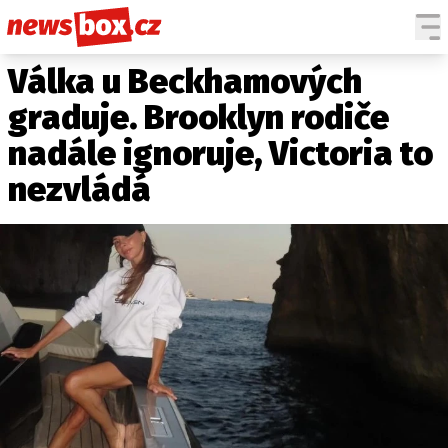
Válka u Beckhamových
DOMÁCÍ
ČESKÉ CELEBRITY
ZAHRANIČÍ
SVĚTOVÉ CELEBRITY
graduje. Brooklyn rodiče
POČASÍ
nadále ignoruje, Victoria to
KRIMI
nezvládá
EKONOMIKA
KULTURA
SPOLEČNOST
SPORT
SLEDUJTE NÁS NA
|
Máte příběh, fotku nebo video?