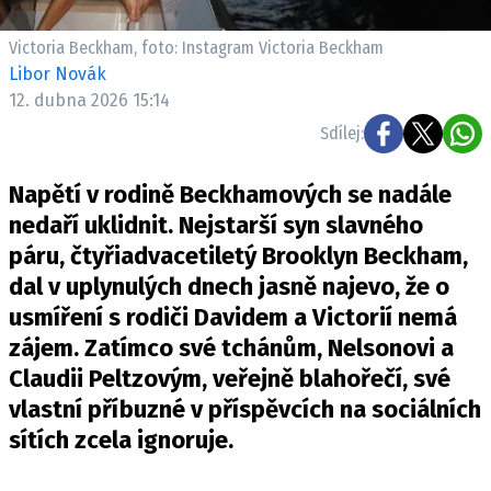
Pošlete e-mail na newsbox.cz
Victoria Beckham, foto: Instagram Victoria Beckham
Libor Novák
ETICKÝ KODEX
12. dubna 2026 15:14
REDAKCE
Sdílej:
KONTAKT
VYDAVATEL
Napětí v rodině Beckhamových se nadále
INZERCE
nedaří uklidnit. Nejstarší syn slavného
OSOBNÍ ÚDAJE / COOKIES
páru, čtyřiadvacetiletý Brooklyn Beckham,
dal v uplynulých dnech jasně najevo, že o
VOLNÁ MÍSTA
usmíření s rodiči Davidem a Victorií nemá
zájem. Zatímco své tchánům, Nelsonovi a
Claudii Peltzovým, veřejně blahořečí, své
vlastní příbuzné v příspěvcích na sociálních
Provozovatelem serveru newsbox.cz je
sítích zcela ignoruje.
INCORP MEDIA GROUP s.r.o., IČ: 118 23 054