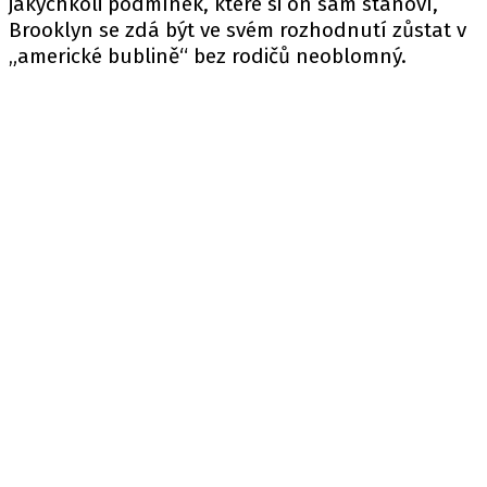
jakýchkoli podmínek, které si on sám stanoví,
Brooklyn se zdá být ve svém rozhodnutí zůstat v
„americké bublině“ bez rodičů neoblomný.