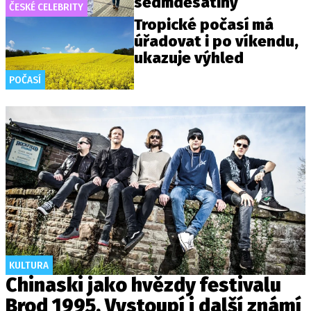
sedmdesátiny
ČESKÉ CELEBRITY
Tropické počasí má
úřadovat i po víkendu,
ukazuje výhled
POČASÍ
KULTURA
Chinaski jako hvězdy festivalu
Brod 1995. Vystoupí i další známí