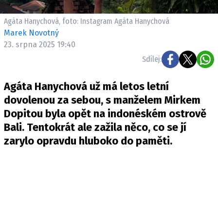
Pošlete e-mail na newsbox.cz
Agáta Hanychová, foto: Instagram Agáta Hanychová
Marek Novotný
ETICKÝ KODEX
23. srpna 2025 19:40
REDAKCE
Sdílej:
KONTAKT
VYDAVATEL
Agáta Hanychová už má letos letní
INZERCE
dovolenou za sebou, s manželem Mirkem
OSOBNÍ ÚDAJE / COOKIES
Dopitou byla opět na indonéském ostrově
Bali. Tentokrát ale zažila něco, co se jí
VOLNÁ MÍSTA
zarylo opravdu hluboko do paměti.
Provozovatelem serveru newsbox.cz je
INCORP MEDIA GROUP s.r.o., IČ: 118 23 054