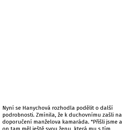
Nyní se Hanychová rozhodla podělit o další
podrobnosti. Zmínila, že k duchovnímu zašli na
doporučení manželova kamaráda. "Přišli jsme a
on tam měl ještě svou ženu, která mu s tím