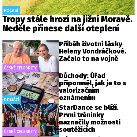
POČASÍ
Tropy stále hrozí na jižní Moravě.
Neděle přinese další oteplení
Příběh životní lásky
Heleny Vondráčkové.
Začalo to na vojně
ČESKÉ CELEBRITY
Důchody: Úřad
připomněl, jak je to s
valorizačním
oznámením
DOMÁCÍ
StarDance se blíží.
První tréninky
naznačily možnosti
soutěžících
ČESKÉ CELEBRITY