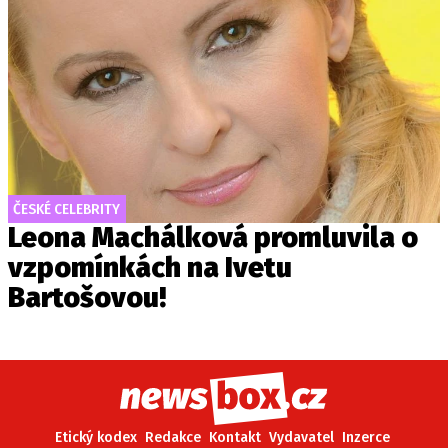
ČESKÉ CELEBRITY
Leona Machálková promluvila o
vzpomínkách na Ivetu
Bartošovou!
Etický kodex
Redakce
Kontakt
Vydavatel
Inzerce