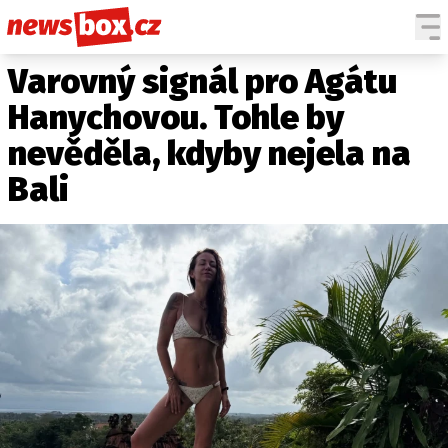
Varovný signál pro Agátu
DOMÁCÍ
ČESKÉ CELEBRITY
ZAHRANIČÍ
SVĚTOVÉ CELEBRITY
Hanychovou. Tohle by
POČASÍ
nevěděla, kdyby nejela na
KRIMI
Bali
EKONOMIKA
KULTURA
SPOLEČNOST
SPORT
SLEDUJTE NÁS NA
|
Máte příběh, fotku nebo video?