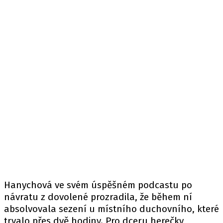
Hanychová ve svém úspěšném podcastu po
návratu z dovolené prozradila, že během ní
absolvovala sezení u místního duchovního, které
trvalo přes dvě hodiny. Pro dceru herečky