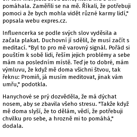
pomáhala. Zaměřili se na mě. Říkali, že potřebuji
pomoci a že bych mohla vidět různé karmy lidí,"
popsala
webu
expres.cz.
Influencerka se podle svých slov vyděsila a
začala plakat. Duchovní jí sdělil, že musí začít s
meditací. "Byl to pro mě varovný signál. Pořád si
pouštím k sobě lidi, řeším jejich problémy a sebe
mám na posledním místě. Teď je to dobré, mám
výmluvu, že když mě doma všichni štvou, tak
řeknu: Promiň, já musím meditovat, jinak vám
umřu," podotkla.
Hanychové se prý dozvěděla, že má dýchat
nosem, aby se zbavila všeho stresu. "Takže když
mě doma slyší, že to dělám, vědí, že potřebuji
chvilku pro sebe, a hrozně mi to pomáhá,"
dodala.