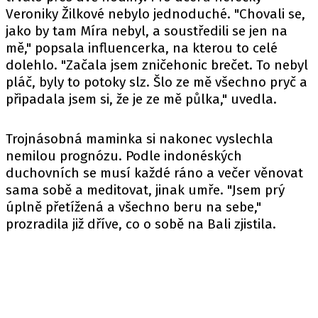
Veroniky Žilkové nebylo jednoduché. "Chovali se,
jako by tam Míra nebyl, a soustředili se jen na
mě," popsala influencerka, na kterou to celé
dolehlo. "Začala jsem zničehonic brečet. To nebyl
pláč, byly to potoky slz. Šlo ze mě všechno pryč a
připadala jsem si, že je ze mě půlka," uvedla.
Trojnásobná maminka si nakonec vyslechla
nemilou prognózu. Podle indonéských
duchovních se musí každé ráno a večer věnovat
sama sobě a meditovat, jinak umře. "Jsem prý
úplně přetížená a všechno beru na sebe,"
prozradila již dříve, co o sobě na Bali zjistila.