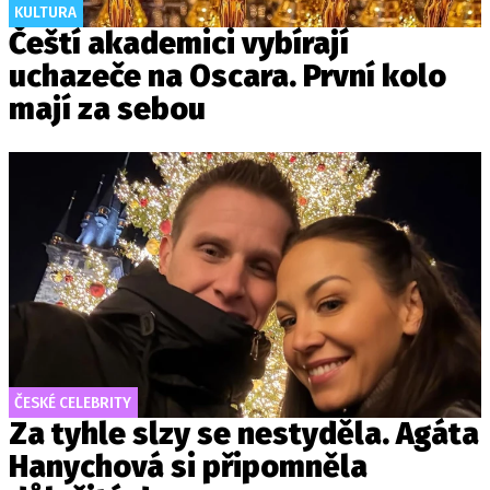
KULTURA
Čeští akademici vybírají
uchazeče na Oscara. První kolo
mají za sebou
ČESKÉ CELEBRITY
Za tyhle slzy se nestyděla. Agáta
Hanychová si připomněla