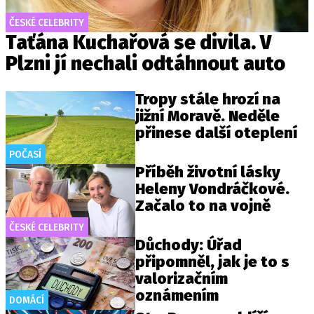
ČESKÉ CELEBRITY
Taťána Kuchařová se divila. V
Plzni jí nechali odtáhnout auto
Tropy stále hrozí na
jižní Moravě. Neděle
přinese další oteplení
POČASÍ
Příběh životní lásky
Heleny Vondráčkové.
Začalo to na vojně
ČESKÉ CELEBRITY
Důchody: Úřad
připomněl, jak je to s
valorizačním
oznámením
DOMÁCÍ