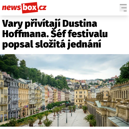
Vary přivítají Dustina
DOMÁCÍ
ČESKÉ CELEBRITY
ZAHRANIČÍ
SVĚTOVÉ CELEBRITY
Hoffmana. Šéf festivalu
POČASÍ
popsal složitá jednání
KRIMI
EKONOMIKA
KULTURA
SPOLEČNOST
SPORT
SLEDUJTE NÁS NA
|
Máte příběh, fotku nebo video?