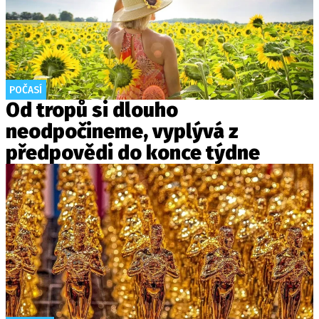
POČASÍ
Od tropů si dlouho
neodpočineme, vyplývá z
předpovědi do konce týdne