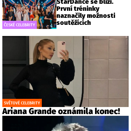
StarDance se blíží.
První tréninky
naznačily možnosti
soutěžících
ČESKÉ CELEBRITY
SVĚTOVÉ CELEBRITY
Ariana Grande oznámila konec!