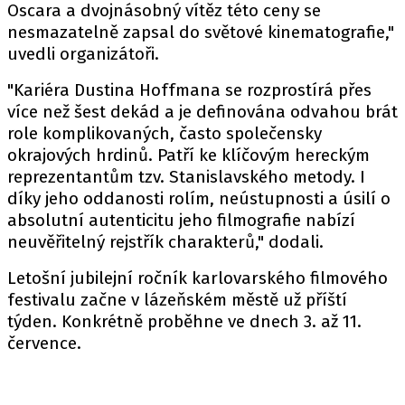
Oscara a dvojnásobný vítěz této ceny se
nesmazatelně zapsal do světové kinematografie,"
uvedli
organizátoři.
"Kariéra Dustina Hoffmana se rozprostírá přes
více než šest dekád a je definována odvahou brát
role komplikovaných, často společensky
okrajových hrdinů. Patří ke klíčovým hereckým
reprezentantům tzv. Stanislavského metody. I
díky jeho oddanosti rolím, neústupnosti a úsilí o
absolutní autenticitu jeho filmografie nabízí
neuvěřitelný rejstřík charakterů," dodali.
Letošní jubilejní ročník karlovarského filmového
festivalu začne v lázeňském městě už příští
týden. Konkrétně proběhne ve dnech 3. až 11.
července.