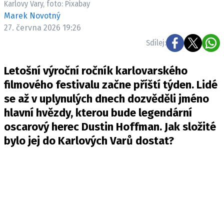
Karlovy Vary, foto: Pixabay
Pošlete e-mail na newsbox.cz
Marek Novotný
27. června 2026 19:26
ETICKÝ KODEX
Sdílej:
REDAKCE
Letošní výroční ročník karlovarského
KONTAKT
filmového festivalu začne příští týden. Lidé
VYDAVATEL
se až v uplynulých dnech dozvěděli jméno
INZERCE
hlavní hvězdy, kterou bude legendární
OSOBNÍ ÚDAJE / COOKIES
oscarový herec Dustin Hoffman. Jak složité
VOLNÁ MÍSTA
bylo jej do Karlových Varů dostat?
Provozovatelem serveru newsbox.cz je
INCORP MEDIA GROUP s.r.o., IČ: 118 23 054