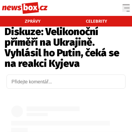
DOMÁCÍ
ČESKÉ CELEBRITY
ZPRÁVY
CELEBRITY
Diskuze: Velikonoční
ZAHRANIČÍ
SVĚTOVÉ CELEBRITY
příměří na Ukrajině.
POČASÍ
Vyhlásil ho Putin, čeká se
KRIMI
na reakci Kyjeva
EKONOMIKA
KULTURA
SPOLEČNOST
SPORT
SLEDUJTE NÁS NA
|
Máte příběh, fotku nebo video?