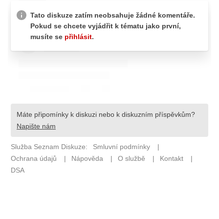
Pošlete e-mail na newsbox.cz
ETICKÝ KODEX
REDAKCE
KONTAKT
VYDAVATEL
INZERCE
OSOBNÍ ÚDAJE / COOKIES
VOLNÁ MÍSTA
Provozovatelem serveru newsbox.cz je
INCORP MEDIA GROUP s.r.o., IČ: 118 23 054