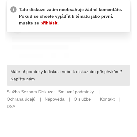
Pošlete e-mail na newsbox.cz
ETICKÝ KODEX
REDAKCE
KONTAKT
VYDAVATEL
INZERCE
OSOBNÍ ÚDAJE / COOKIES
VOLNÁ MÍSTA
Provozovatelem serveru newsbox.cz je
INCORP MEDIA GROUP s.r.o., IČ: 118 23 054