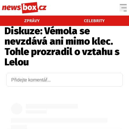
DOMÁCÍ
ČESKÉ CELEBRITY
ZPRÁVY
CELEBRITY
Diskuze: Vémola se
ZAHRANIČÍ
SVĚTOVÉ CELEBRITY
nevzdává ani mimo klec.
POČASÍ
Tohle prozradil o vztahu s
KRIMI
Lelou
EKONOMIKA
KULTURA
SPOLEČNOST
SPORT
SLEDUJTE NÁS NA
|
Máte příběh, fotku nebo video?