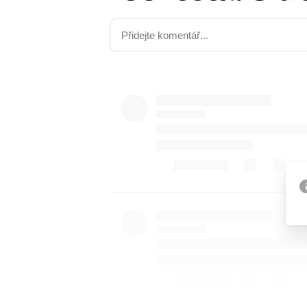
Provozovatelem serveru ne
Zaznamenali jste udál