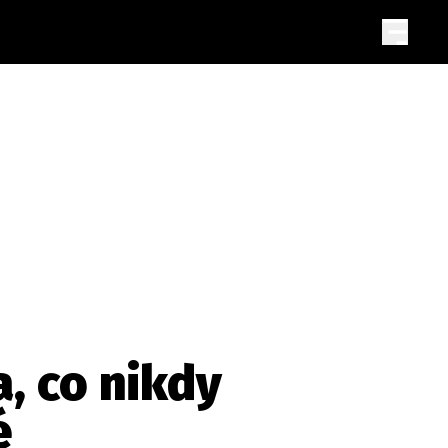
a, co nikdy
é
a
SLEDUJTE NÁS NA
|