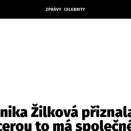
ZPRÁVY
CELEBRITY
Domácí
České celebrity
Zahraničí
Světové celebrity
Počasí
Krimi
Ekonomika
Kultura
Společnost
Sport
nika Žilková přiznal
cerou to má společn
takt
Vydavatel
Inzerce
Osobní údaje / Cookies
Volná míst