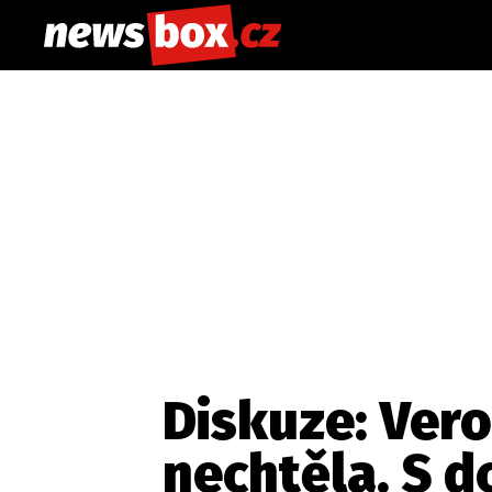
Diskuze: Vero
nechtěla. S d
Etický kodex
Redakce
Kon