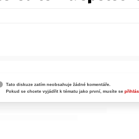
wsbox.cz je INCORP MEDIA GROUP s.r.o., IČ: 118 23 054
ost? Máte pro nás důležitou zprávu, příb
Pošlete nám mail na:
redakce@newsbox.cz
Nejlepší z vás odměníme