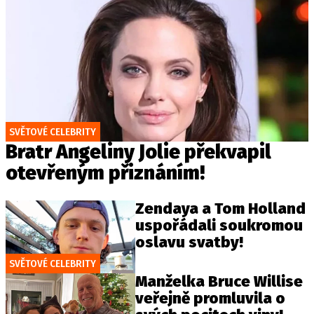
SVĚTOVÉ CELEBRITY
Bratr Angeliny Jolie překvapil
otevřeným přiznáním!
Zendaya a Tom Holland
uspořádali soukromou
oslavu svatby!
SVĚTOVÉ CELEBRITY
Manželka Bruce Willise
veřejně promluvila o