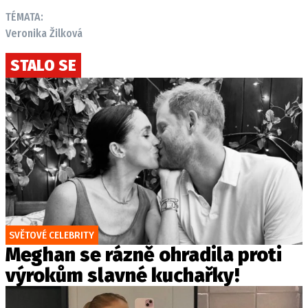
TÉMATA:
Veronika Žilková
STALO SE
SVĚTOVÉ CELEBRITY
Meghan se rázně ohradila proti
výrokům slavné kuchařky!