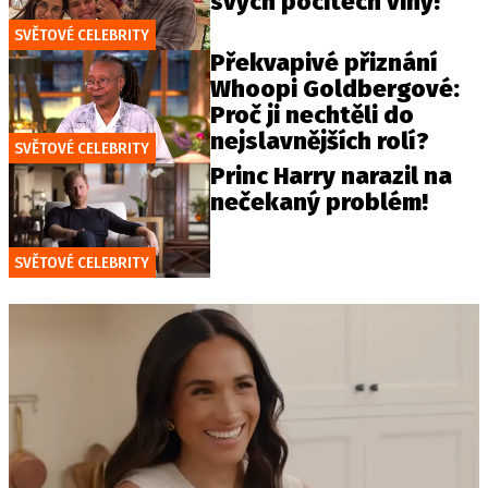
svých pocitech viny!
SVĚTOVÉ CELEBRITY
Překvapivé přiznání
Whoopi Goldbergové:
Proč ji nechtěli do
nejslavnějších rolí?
SVĚTOVÉ CELEBRITY
Princ Harry narazil na
nečekaný problém!
SVĚTOVÉ CELEBRITY