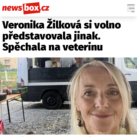
Veronika Žilková si volno
DOMÁCÍ
ČESKÉ CELEBRITY
ZAHRANIČÍ
SVĚTOVÉ CELEBRITY
představovala jinak.
POČASÍ
Spěchala na veterinu
KRIMI
EKONOMIKA
KULTURA
SPOLEČNOST
SPORT
SLEDUJTE NÁS NA
|
Máte příběh, fotku nebo video?