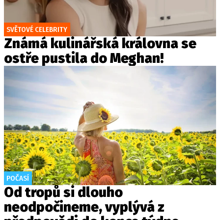
SVĚTOVÉ CELEBRITY
Známá kulinářská královna se
ostře pustila do Meghan!
POČASÍ
Od tropů si dlouho
neodpočineme, vyplývá z