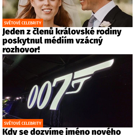
SVĚTOVÉ CELEBRITY
Jeden z členů královské rodiny
poskytnul médiím vzácný
rozhovor!
SVĚTOVÉ CELEBRITY
Kdy se dozvíme jméno nového