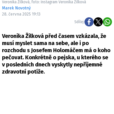
Veronika Žilková, foto: Instagram Veronika Žilková
Pošlete e-mail na newsbox.cz
Marek Novotný
28. června 2025 19:13
ETICKÝ KODEX
Sdílej:
REDAKCE
Veronika Žilková před časem vzkázala, že
KONTAKT
musí myslet sama na sebe, ale i po
VYDAVATEL
rozchodu s Josefem Holomáčem má o koho
INZERCE
pečovat. Konkrétně o pejska, u kterého se
OSOBNÍ ÚDAJE / COOKIES
v posledních dnech vyskytly nepříjemné
VOLNÁ MÍSTA
zdravotní potíže.
Provozovatelem serveru newsbox.cz je
INCORP MEDIA GROUP s.r.o., IČ: 118 23 054