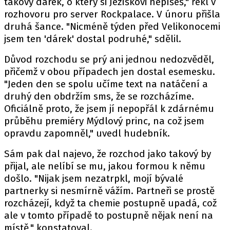
takový dárek, o který si Ježíškovi nepíšeš," řekl v
rozhovoru
pro server Rockpalace. V únoru přišla
druhá šance. "Nicméně týden před Velikonocemi
jsem ten 'dárek' dostal podruhé," sdělil.
Důvod rozchodu se prý ani jednou nedozvěděl,
přičemž v obou případech jen dostal esemesku.
"Jeden den se spolu učíme text na natáčení a
druhý den obdržím sms, že se rozcházíme.
Oficiálně proto, že jsem jí nepopřál k zdárnému
průběhu premiéry Mýdlový princ, na což jsem
opravdu zapomněl," uvedl hudebník.
Sám pak dal najevo, že rozchod jako takový by
přijal, ale nelíbí se mu, jakou formou k němu
došlo. "Nijak jsem nezatrpkl, mojí bývalé
partnerky si nesmírně vážím. Partneři se prostě
rozcházejí, když ta chemie postupně upadá, což
ale v tomto případě to postupně nějak není na
místě," konstatoval.