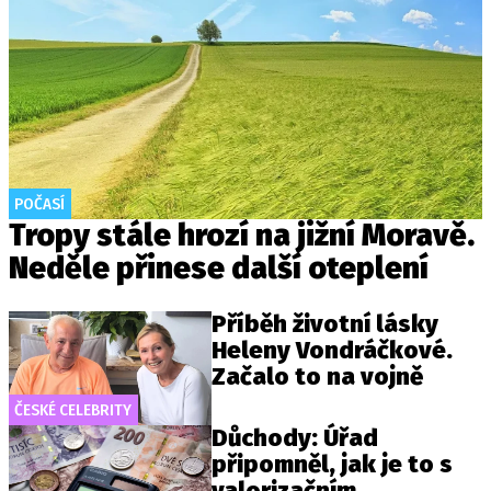
POČASÍ
Tropy stále hrozí na jižní Moravě.
Neděle přinese další oteplení
Příběh životní lásky
Heleny Vondráčkové.
Začalo to na vojně
ČESKÉ CELEBRITY
Důchody: Úřad
připomněl, jak je to s
valorizačním