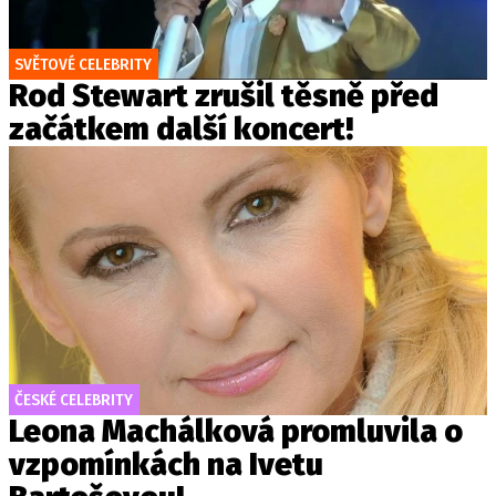
SVĚTOVÉ CELEBRITY
Rod Stewart zrušil těsně před
začátkem další koncert!
ČESKÉ CELEBRITY
Leona Machálková promluvila o
vzpomínkách na Ivetu