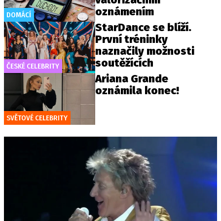
oznámením
DOMÁCÍ
StarDance se blíží.
První tréninky
naznačily možnosti
soutěžících
ČESKÉ CELEBRITY
Ariana Grande
oznámila konec!
SVĚTOVÉ CELEBRITY