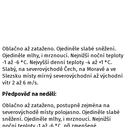
Oblačno až zataženo. Ojediněle slabé sněžení.
Ojediněle mlhy, i mrznoucí. Nejnižší noční teploty
-1 až -6 °C. Nejvyšší denní teploty -4 až +1 °C.
Slabý, na severovýchodě Čech, na Moravě a ve
Slezsku místy mírný severovýchodní až východní
vítr 2 až 6 m/s.
Předpověď na neděli:
Oblačno až zataženo, postupně zejména na
severovýchodě místy polojasno. Ojediněle slabé
sněžení. Ojediněle mlhy, i mrznoucí. Nejnižší
noční teploty -1 až -6 °C, při zmenšené