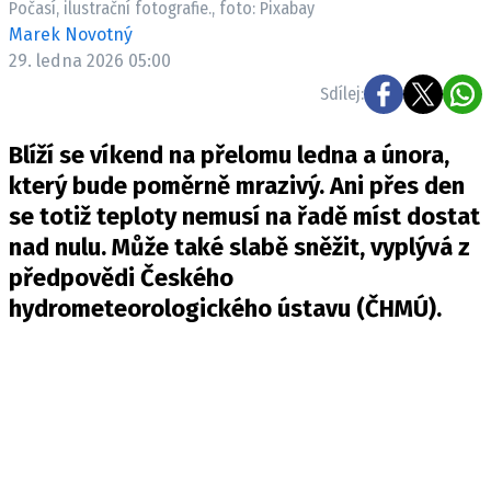
Počasí, ilustrační fotografie., foto: Pixabay
Pošlete e-mail na newsbox.cz
Marek Novotný
29. ledna 2026 05:00
ETICKÝ KODEX
Sdílej:
REDAKCE
Blíží se víkend na přelomu ledna a února,
KONTAKT
který bude poměrně mrazivý. Ani přes den
VYDAVATEL
se totiž teploty nemusí na řadě míst dostat
INZERCE
nad nulu. Může také slabě sněžit, vyplývá z
OSOBNÍ ÚDAJE / COOKIES
předpovědi Českého
VOLNÁ MÍSTA
hydrometeorologického ústavu (ČHMÚ).
Provozovatelem serveru newsbox.cz je
INCORP MEDIA GROUP s.r.o., IČ: 118 23 054