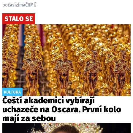
počasí
zima
ČHMÚ
STALO SE
KULTURA
Čeští akademici vybírají
uchazeče na Oscara. První kolo
mají za sebou